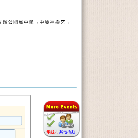
立瑠公國民中學→中坡福壽宮→