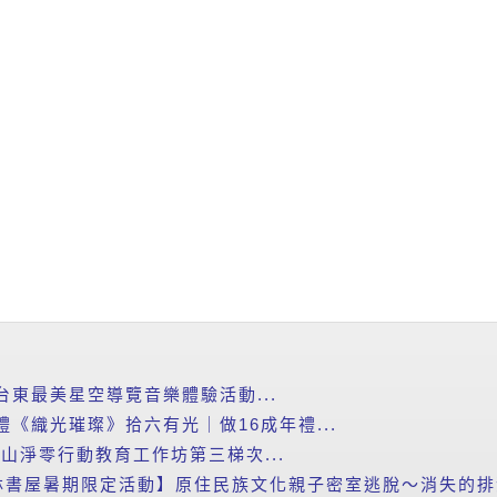
台東最美星空導覽音樂體驗活動...
禮《織光璀璨》拾六有光｜做16成年禮...
里山淨零行動教育工作坊第三梯次...
書屋暑期限定活動】原住民族文化親子密室逃脫～消失的排灣