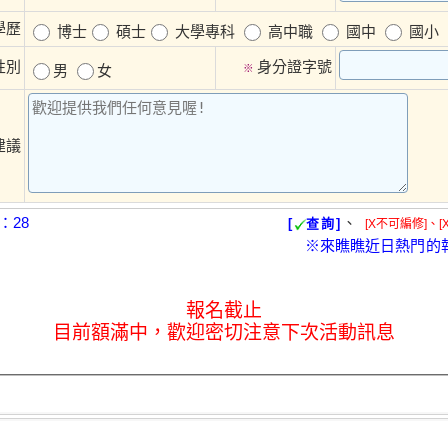
學歷
博士
碩士
大學專科
高中職
國中
國小
性別
身分證字號
男
女
※
建議
：28
、
[
查詢]
[X不可編修]、[
※來瞧瞧近日熱門的
報名截止
目前額滿中，歡迎密切注意下次活動訊息