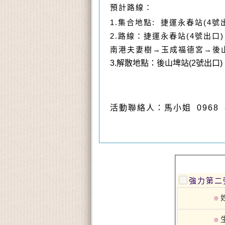
預計路線：
1.
集合地點
:
捷運永春站
(4
號
2.
路線：捷運永春站
(4
號出口
)
南港夫妻樹→玉成福德宮→後
3.
解散地點：後山埤站
(2
號出口
)
活動聯絡人：馬小姐 0968 8
強力第二
※
※