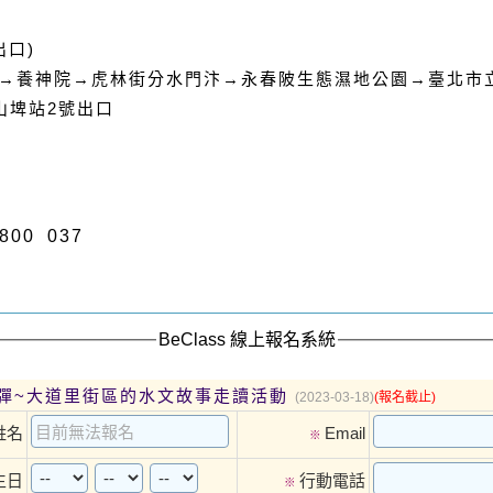
出口
)
→養神院→虎林街分水門汴→永春陂生態濕地公園→臺北市
山埤站
2
號出口
00 037
BeClass 線上報名系統
彈~大道里街區的水文故事走讀活動
(2023-03-18)
(報名截止)
姓名
Email
※
生日
行動電話
※