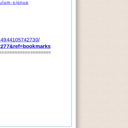
culum-signup
944105742730/
92277&ref=bookmarks
====================
。