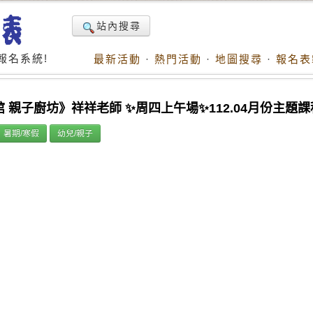
站內搜尋
報名系統!
最新活動
·
熱門活動
·
地圖搜尋
·
報名表
 親子廚坊》祥祥老師 ✨周四上午場✨112.04月份主題課
暑期/寒假
幼兒/親子