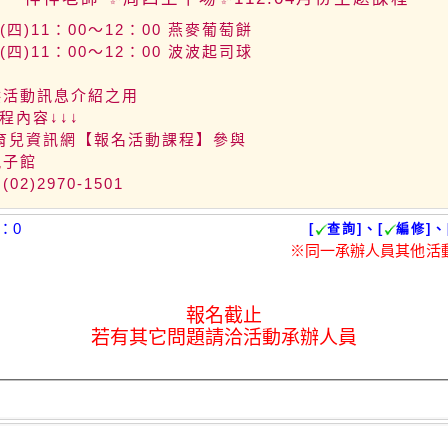
06(四)11：00～12：00 燕麥葡萄餅
20(四)11：00～12：00 波波起司球
供活動訊息介紹之用
程內容↓↓↓
北育兒資訊網【報名活動課程】參與
親子館
2)2970-1501
：0
[
查詢]、[
編修]、
※同一承辦人員其他活
報名截止
若有其它問題請洽活動承辦人員