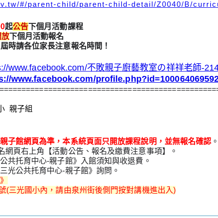
v.tw/#/parent-child/parent-child-detail/Z0040/B/curri
0
起
公告
下個月活動課程
開放
下個月活動報名
，屆時請各位家長注意報名時間！
ps://www.facebook.com/不敗親子廚藝教室の祥祥老師-2144
ps://www.facebook.com/profile.php?id=1000640695
=================================================
小 親子組
親子館網頁為準，本系統頁面只開放課程說明，並無報名確認
報名網頁右上角【活動公告、報名及繳費注意事項】
。
光公共托育中心-親子館》入館須知與收退費
。
重三光公共托育中心-親子館》詢問。
館
》
1號(三光國小內，請由泉州街後側門按對講機進出入)