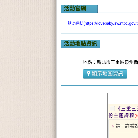
活動官網
點此連結(https://lovebaby.sw.ntpc.gov.tw/#
活動地點資訊
地點：新北市三重區泉州街4
顯示地圖資訊
《三重三
份主題課程
(
請－詳看
※