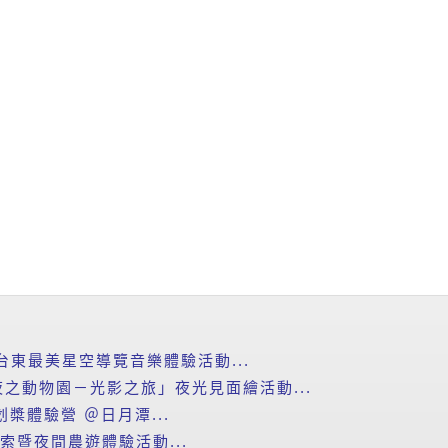
台東最美星空導覽音樂體驗活動...
之動物園－光影之旅」夜光見面繪活動...
划槳體驗營 ＠日月潭...
探索暨夜間農遊體驗活動...