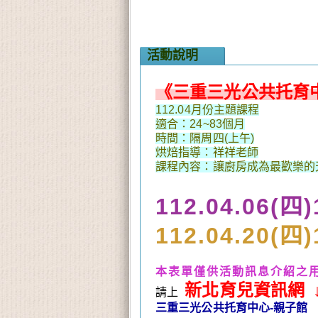
活動說明
《三重三光公共托育中
112.04月份主題課程
適合：24~83個月
時間：隔周四(上午)
烘焙指導：祥祥老師
課程內容：讓廚房成為最歡樂的
1
12.04.06(
1
12.
04.20(
本表單僅供活動訊息介紹之
新北育兒資訊網 
請上
三重三光公共托育中心-親子館