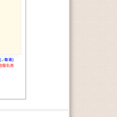
[
取消]
動報名表