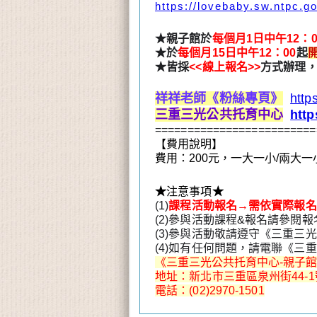
https://lovebaby.sw.ntpc.go
★
親子館於
每個月1日
中午12：0
★
於
每個月15日中午12：00
起
★
皆採
<<線上報名>>
方式辦理
祥祥老師《粉絲專頁》
htt
三重三光公共托育中心
htt
=========================
【費用說明】
費用：200元，一大一小/兩大一
★
注意事項
★
(1)
課程活動報名→需依實際報名
(2)參與活動課程&報名請參閱
(3)參與活動敬請遵守《三重三
(4)如有任何問題，請電聯《三
《
三重三光公共托育中心-親子
地址：新北市三重區泉州街44-
電話：(02)2970-1501