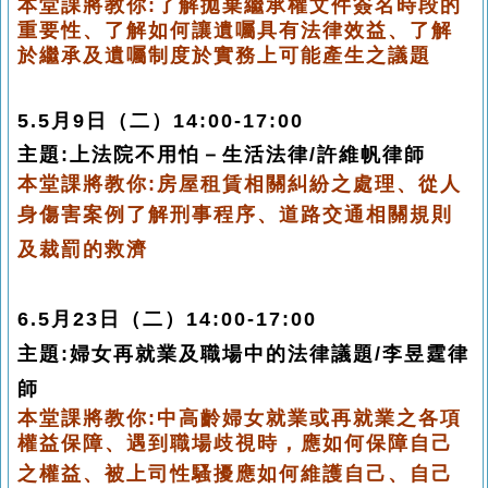
本堂課將教你:了解拋棄繼承權文件簽名時段的
重要性、
了解如何讓遺囑具有法律
效益
、
了解
於繼承及遺囑制度於實務上可能產生之議題
5.5月9日（二）14:00-17:00
主題
:
上法院不用怕－生活法律
/
許維帆律師
本堂課將教你:房屋租賃相關糾紛之處理、
從人
身傷害案例了解刑事程序
、道路交
通相關規則
及裁罰的救濟
6.5月23日（二）14:00-17:00
主題
:
婦女再就業及職場中的法律議題/李昱霆律
師
本堂課將教你:中高齡婦女就業或再就業之各項
權益保障、
遇到職場歧視時，應如
何保障自己
之權益
、
被上司性騷擾應如何維護自己
、自己