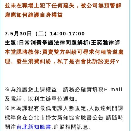
並未在職
場上犯下任何疏失，被公司無預警解
雇應如何維護自身權益
7.5月30日（二）14:00-17:00
主題
:
日常消費爭議法律問題解析/王奕雅律師
本堂課將教你:買賣雙方糾紛可尋求何種管道處
理、
發生消費糾紛，私了是否會
比
訴訟更好?
※
為維護您上課權益，請務必確實填寫E-mail
及電話，以利主辦單位通知。
※因為課程有最低開課人數規定,人數達到開課
標準會在台北市婦女新知協會臉書公告,
請隨時
關注
台北新知臉書
,追蹤相關訊息
。