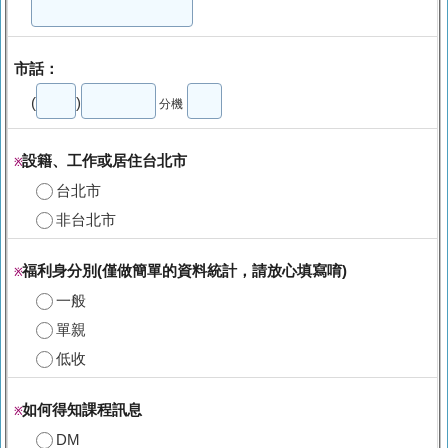
市話：
(
)
分機
設籍、工作或居住台北市
※
台北市
非台北市
福利身分別(僅做簡單的資料統計，請放心填寫唷)
※
一般
單親
低收
如何得知課程訊息
※
DM