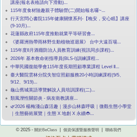
講座(報名表格請向下滑動)...
115年度食材險趣親子體驗營(二)開始報名囉~...
行天宮問心書院115年健康關懷系列-【晚安，安心眠】講座
(9-10月)...
花蓮縣政府115年度推動就業平等研習會...
《婆羅洲熱帶雨林野生動植物巡迴展》 台中大遠百場...
115年度8月酒癮防治人員教育訓練(視訊同步課程)...
2026年 基本救命術指導員(BLS-I)訓練課程...
中華民國復能學會115年度長期照顧專業課程 Level Ⅱ...
臺大醫院雲林分院失智症照顧服務20小時訓練課程(9/5、
9/12、9/19)...
龜山舊城英語導覽解說人員培訓課程(二)...
類風溼性關節炎 - 病友衛教講座...
🌿2026 楊梅淺山森活趣｜漫步山林森呼吸｜微觀生態小學堂
｜生態藝術展覽｜生態 X 地創 X 永續🐞...
© 2025 -
|
|
關於BeClass
個資保護暨服務聲明
聯絡我們