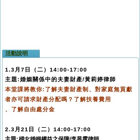
活動說明
1.3月7日
（二）14:00-17:00
主題:婚姻關係中的夫妻財產
/
黃莉婷律師
本堂課將教你:
了解夫妻財產制、對家庭無貢獻
者亦可請求財產分配嗎？
了解扶養
費用
、了解自由處分金
2.3月21日
（二）
14:00-17:00
主題
:
婦女婚姻權益之保障
/
李昱霆律師