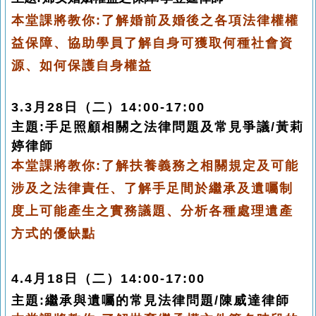
本堂課將教你:了解婚前及婚後之各項法律權權
益保障、協助學員了解自身可獲取
何種
社會資
源、如何保護自身權益
3.3月28日
（二）14:00-17:00
主題
:
手足照顧相關之法律問題及常見爭議
/
黃莉
婷律師
本堂課將教你:了解扶養義務之相關規定及可能
涉及之法律責任、
了解手足間於繼
承及遺囑制
度上可能產生之實務議題
、
分析各種處理遺產
方式的優
缺點
4.4月18日
（二）14:00-17:00
主題
:
繼承與遺囑的常見法律問題
/
陳威達律師