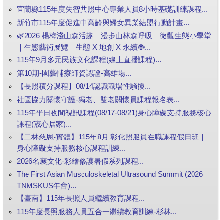
宜蘭縣115年度失智共照中心專業人員8小時基礎訓練課程...
新竹市115年度促進中高齡與婦女異業結盟行動計畫...
🌿2026 楊梅淺山森活趣｜漫步山林森呼吸｜微觀生態小學堂
｜生態藝術展覽｜生態 X 地創 X 永續🐞...
115年9月多元民族文化課程(線上直播課程)...
第10期-園藝輔療師資認證-高雄場...
【長照積分課程】08/14認識職場性騷擾...
社區協力關懷守護-獨老、雙老關懷員課程報名表...
115年平日夜間視訊課程(08/17-08/21)身心障礙支持服務核心
課程(宬心居家)...
【二林慈恩-實體】115年8月 彰化照服員在職課程假日班｜
身心障礙支持服務核心課程訓練...
2026名襄文化·彩繪修護暑假系列課程...
The First Asian Musculoskeletal Ultrasound Summit (2026
TNMSKUS年會)...
【臺南】115年長照人員繼續教育課程...
115年度長照服務人員五合一繼續教育訓練-杉林...