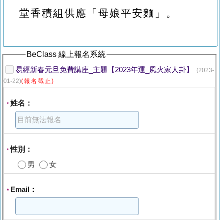
堂香積組供應「母娘平安麵」。
BeClass 線上報名系統
易經新春元旦免費講座_主題【2023年運_風火家人卦】
(2023-
01-22)
(報名截止)
姓名：
*
性別：
*
男
女
Email：
*