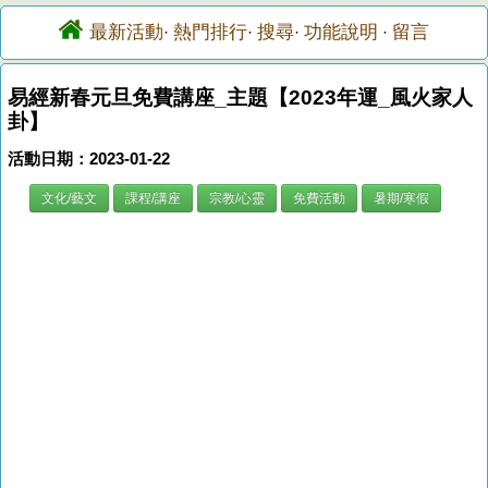
最新活動
熱門排行
搜尋
功能說明
留言
·
·
·
·
易經新春元旦免費講座_主題【2023年運_風火家人
卦】
活動日期：2023-01-22
文化/藝文
課程/講座
宗教/心靈
免費活動
暑期/寒假