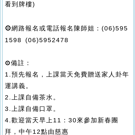
看到牌樓)
⊙
網路報名或電話報名陳師姐：(06)595
1598 (06)5952478
⊙
備註：
1.
預先報名，上課當天免費贈送
家人卦
年
運講義。
2.
上課自備茶水。
3.上課自備口罩。
4.
歡迎當天早上11：30來參加新春團
拜，中午12點由慈惠