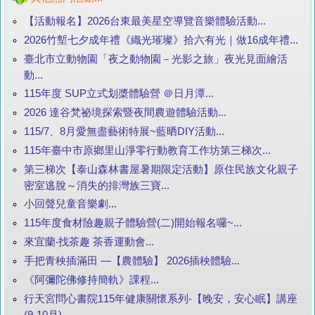
【活動報名】2026台東最美星空導覽音樂體驗活動...
2026竹塹七夕成年禮《織光璀璨》拾六有光｜做16成年禮...
臺北市立動物園「夜之動物園－光影之旅」夜光見面繪活
動...
115年度 SUP立式划槳體驗營 ＠日月潭...
2026 達谷梵祕境探索暨夜間農遊體驗活動...
115/7、8月愛無盡藝術特展~藍晒DIY活動...
115年臺中市原鄉里山淨零行動教育工作坊第三梯次...
第三梯次【泰山森林書屋暑期限定活動】原住民族文化親子
密室逃脫～消失的排灣族三寶...
小回聲兒童音樂劇...
115年度食材險趣親子體驗營(二)開始報名囉~...
來宜蘭‧找茶趣 茶香運動會...
手把青秧插滿田 —【農體驗】 2026插秧體驗...
《阿彌陀佛修持簡軌》課程...
行天宮問心書院115年健康關懷系列-【晚安，安心眠】講座
(9-10月)...