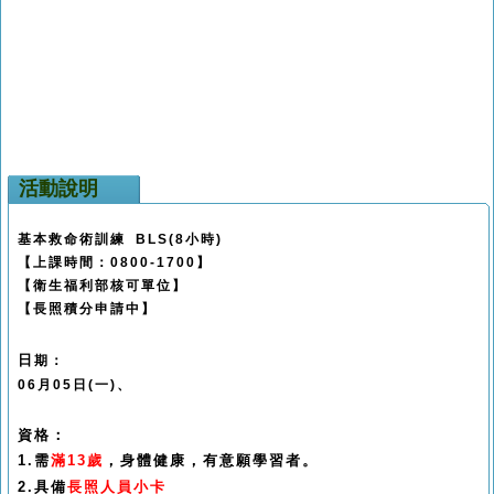
活動說明
基本救命術訓練 BLS(8小時)
【上課時間：0800-1700】
【衛生福利部核可單位】
【長照積分申請中】
日
期：
06月05日(一)、
資格：
1.需
滿13歲
，身體健康，有意願學習者。
2.具備
長照人員小卡