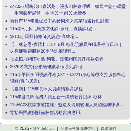
🌿2026 楊梅淺山森活趣｜漫步山林森呼吸｜微觀生態小學堂
｜生態藝術展覽｜生態 X 地創 X 永續🐞...
新竹市115年度促進中高齡與婦女異業結盟行動計畫...
115年9月多元民族文化課程(線上直播課程)...
第10期-園藝輔療師資認證-高雄場...
【二林慈恩-實體】115年8月 彰化照服員在職課程假日班｜
失智症照顧服務20小時訓練課程...
社區協力關懷守護-獨老、雙老關懷員課程報名表...
2026名襄文化·彩繪修護暑假系列課程...
115年平日夜間視訊課程(08/17-08/21)身心障礙支持服務核心
課程(宬心居家)...
【臺南】115年長照人員繼續教育課程...
115年度長照服務人員五合一繼續教育訓練-杉林...
115HA03桃園市道路施工監造及現場管理人員認證訓練班...
零抬舉照護與關節肢體活動實務應用...
© 2025 -
|
|
關於BeClass
個資保護暨服務聲明
聯絡我們