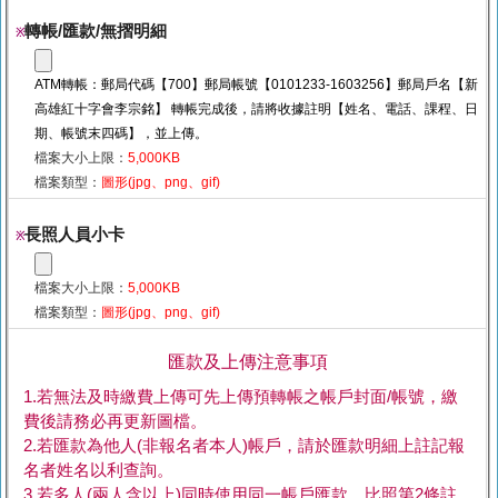
轉帳/匯款/無摺明細
※
ATM轉帳：郵局代碼【700】郵局帳號【0101233-1603256】郵局戶名【新
高雄紅十字會李宗銘】 轉帳完成後，請將收據註明【姓名、電話、課程、日
期、帳號末四碼】，並上傳。
檔案大小上限：
5,000KB
檔案類型：
圖形(jpg、png、gif)
長照人員小卡
※
檔案大小上限：
5,000KB
檔案類型：
圖形(jpg、png、gif)
匯款及上傳注意事項
1.若無法及時繳費上傳可先上傳預轉帳之帳戶封面/帳號，繳
費後請務必再更新圖檔。
2.若匯款為他人(非報名者本人)帳戶，請於匯款明細上註記報
名者姓名以利查詢。
3.若多人(兩人含以上)同時使用同一帳戶匯款，比照第2條註