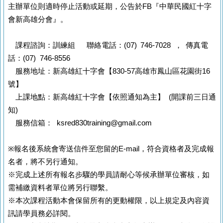
主辦單位則適時停止活動或延期，公告於FB『中華民國紅十字
會新高雄分會』。
課程諮詢：訓練組 聯絡電話：(07) 746-7028 ， 傳真電
話：(07) 746-8556
服務地址：新高雄紅十字會【830-57高雄市鳳山區花園街16
號】
上課地點：新高雄紅十字會【依照通知為主】 (開課前三日通
知)
服務信箱： ksred830training@gmail.com
※報名後系統會寄送信件至您留的E-mail，符合資格者及完成報
名者，將不另行通知。
※完成上述所有報名步驟的學員請耐心等候承辦單位審核，如
需補繳資料者單位將另行聯繫。
※本次課程活動本會保留所有的更動權限，以上規定及內容資
訊請學員務必詳閱。