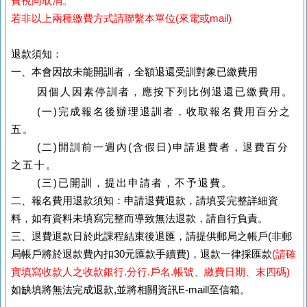
費視同取消。
若非以上兩種繳費方式請聯繫本單位(來電或mail)
退款須知：
一、本會因故未能開訓者，全額退還受訓對象已繳費用
因個人因素停訓者，應按下列比例退還已繳費用。
(一)完成報名後辦理退訓者，收取報名費用百分之
五。
(二)開訓前一週內(含假日)申請退費者，退費百分
之五十。
(三)已開訓，提出申請者，不予退費。
二、報名費用退款須知：申請退費退款，請填妥完整詳細資
料，如有資料未填寫完整而導致無法退款，請自行負責。
三、退費退款日於此課程結束後退匯，請提供郵局之帳戶(非郵
局帳戶將於退款費內扣30元匯款手續費)，退款一律採匯款
(請確
實填寫收款人之收款銀行.分行.戶名.帳號、繳費日期、末四碼)
如缺填將無法完成退款,並將相關資訊E-maill至信箱。