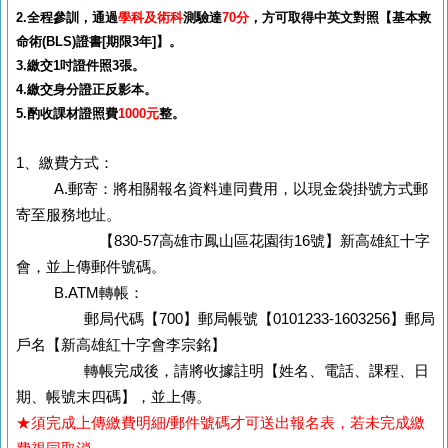
2.全程參訓，通過
學科及術科
測驗達
70分
，方可取得中英文對照【基本救
命術(BLS)證書[期限3年]】。
3.繳交1吋證件照3張。
4.繳交身分證正反影本。
5.酌收課材證照費
10
00
元
整。
1、繳費方式：
A.郵寄：將相關報名資料連同費用，以現金袋掛號方式郵
寄至服務地址。
【830-57高雄市鳳山區花園街16號】新高雄紅十字
會，並上傳郵件號碼。
B.ATM轉帳：
郵局代碼【700】郵局帳號【0101233-1603256】郵局
戶名【新高雄紅十字會李宗銘】
轉帳完成後，請將收據註明【姓名、電話、課程、日
期、帳號末四碼】，並上傳。
★須完成上傳繳費明細/郵件號碼才可送出報名表，若未完成繳