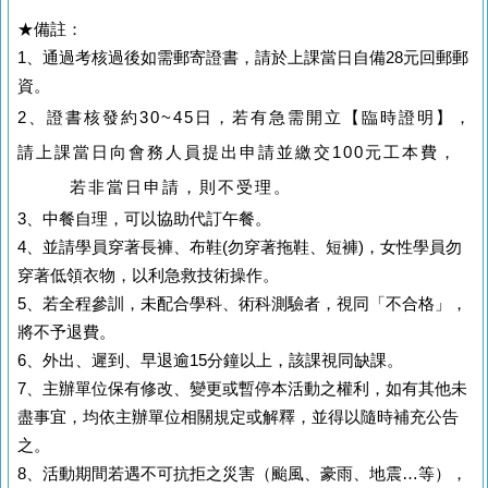
★備註：
1、通過考核過後如需郵寄證書，請於上課當日自備28元回郵郵
資。
2、證書核發約30~45日，若有急需開立【臨時證明】，
請上課當日向會務人員提出申請並繳交100元工本費，
若非當日申請，則不受理。
3、中餐自理，可以協助代訂午餐。
4、並請學員穿著長褲、布鞋(勿穿著拖鞋、短褲)，女性學員勿
穿著低領衣物，以利急救技術操作。
5、若全程參訓，未配合學科、術科測驗者，視同「不合格」，
將不予退費。
6、外出、遲到、早退逾15分鐘以上，該課視同缺課。
7、主辦單位保有修改、變更或暫停本活動之權利，如有其他未
盡事宜，均依主辦單位相關規定或解釋，並得以隨時補充公告
之。
8、活動期間若遇不可抗拒之災害（颱風、豪雨、地震…等），