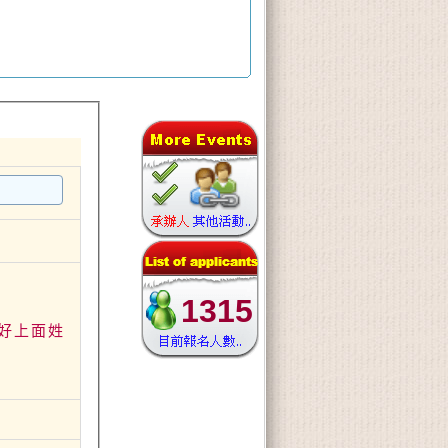
1315
填好上面姓