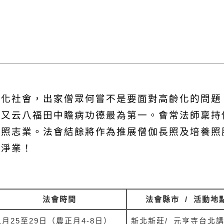
齡化社會，出家僧眾何嘗不是要面對高齡化的問題
，又云八福田中瞻病功德最為第一。會常法師稟持
長照志業。法會結餘將作為推展僧伽長照及培養照
量淨業！
法會時間
法會縣市
/
活動地
1
月
25
至
29
日（農正月
4-8
日）
新北新莊
/
元亨寺台北