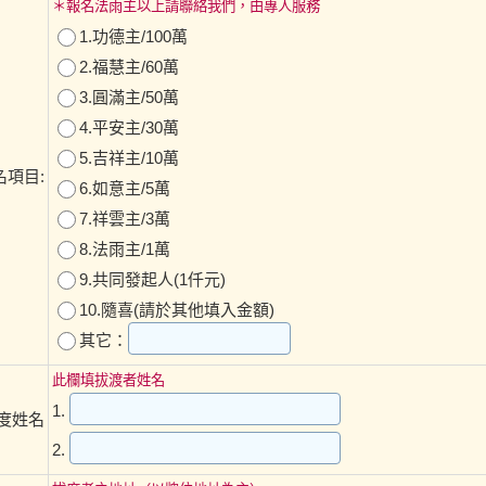
＊報名法雨主以上請聯絡我們，由專人服務
1.功德主/100萬
2.福慧主/60萬
3.圓滿主/50萬
4.平安主/30萬
5.吉祥主/10萬
名項目:
6.如意主/5萬
7.祥雲主/3萬
8.法雨主/1萬
9.共同發起人(1仟元)
10.隨喜(請於其他填入金額)
其它：
此欄填拔渡者姓名
1.
度姓名
2.