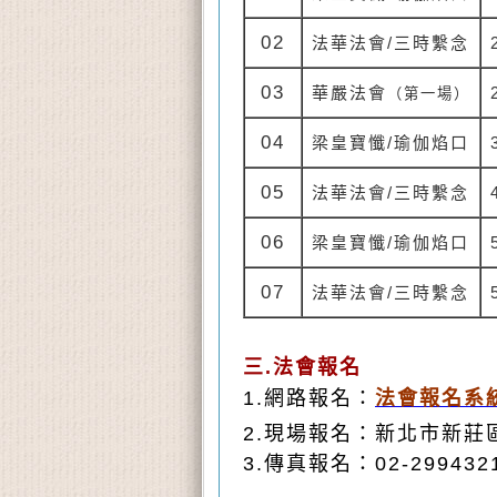
02
法華法會
/
三時繫念
03
華嚴法會
（第一場）
04
梁皇寶懺
/
瑜伽焰口
05
法華法會
/
三時繫念
06
梁皇寶懺
/
瑜伽焰口
07
法華法會
/
三時繫念
三.法會報名
1.網路報名：
法會報名系
2.現場報名
：新北市新莊
3
.
傳真報名：
02-29943