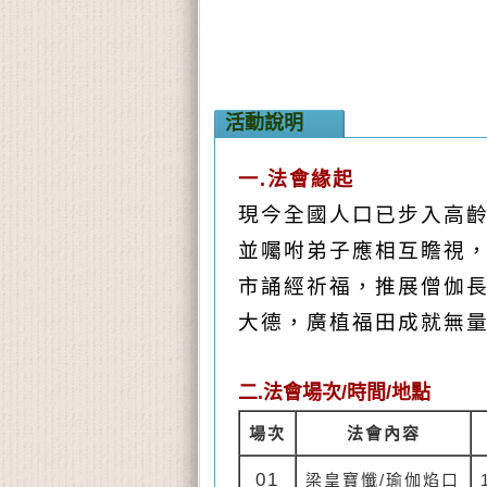
活動說明
一.法會緣起
現今全國人口已步入高
並囑咐弟子應
相
互
瞻視
市誦經祈福，推展僧伽
大德，廣植福田成就無
二.法會場次/時間/地點
場次
法會內容
01
梁皇寶懺
/
瑜伽焰口