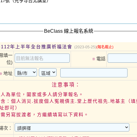
17號（元亨寺台北講堂）
BeClass 線上報名系統
-112年上半年全台推廣祈福法會
(2023-05-25)
(報名截止)
限填一
電話
※
位)
地址
※
注意事項：
個人為單位，闔家或多人請分筆報名。
包含：個人消災.拔度個人冤親債主.堂上歷代祖先.地基主（
地址即可）
緣需另寫拔渡者，方繼續填寫以下資料。
場次：