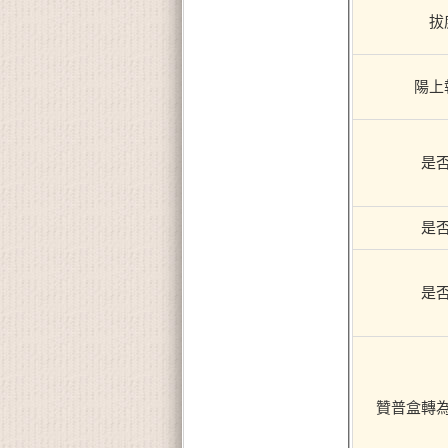
拔
陽上
是
是
是
贊普盒轉為