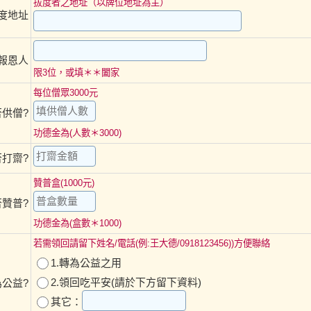
拔度者之地址（以牌位地址為主）
度地址
報恩人
限3位，或填＊＊闔家
每位僧眾3000元
否供僧?
功德金為(人數＊3000)
否打齋?
贊普盒(1000元)
否贊普?
功德金為(盒數＊1000)
若需領回請留下姓名/電話(例:王大德/0918123456))方便聯絡
1.轉為公益之用
2.領回吃平安(請於下方留下資料)
公益?
其它：