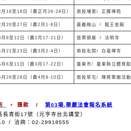
2
月
16
至
18
日（農正月
26-28
日）
南投埔里
/
正醒禪苑
2
月
20
至
27
日（農
2
月
1-8
日）
嘉義梅山
/
龍王金殿
3
月
8
至
12
日（農
2
月
17-21
日）
苗栗頭屋
/
法明寺
4
月
21
至
23
日（農
3
月
2-4
日）
南投名間
/
白毫禪寺
5
月
6
至
11
日（農
3
月
17-22
日）
臺東市
/
臺東縣立體育
5
月
26
至
28
日（農
4
月
8-10
日）
南投草屯
/
陳將軍廟活
統
+
匯款 /
第03場.華嚴法會報名系統
區長青街17號
（
元亨寺台北講堂
）
210 /
洽詢
：02-29918555