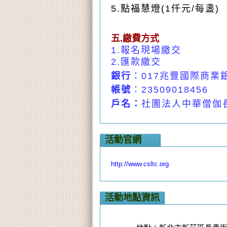
5.
點福慧燈(1仟元/每盞)
五.繳費方式
1.報名現場繳交
2.匯款繳交
銀行
：017
兆豐國際商業
帳號
：23509018456
戶名：
社團法人中華僧伽
活動官網
http://www.csltc.org
活動地點資訊