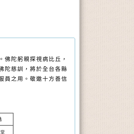
。佛陀躬親探視病比丘，
佛陀慈訓，將於全台各縣
服員之用。敬邀十方善信
點
講堂