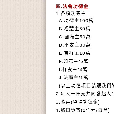
功德
四.法會
金
1.各項功德主
A.功德主100萬
B.福慧主60萬
C.圓滿主50萬
D.平安主30萬
E.吉祥主10萬
F.如意主/5萬
I.祥雲主/3萬
J.法雨主/1萬
(以上功德項目請跟我們
2.
每人一仟元共同發起人(
3.隨喜
(單場功德金)
4.
焰口贊普(1仟元/每盒)