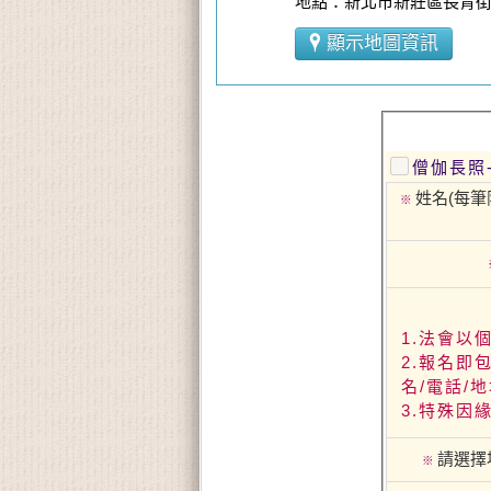
地點：新北市新莊區長青街
顯示地圖資訊
僧伽長照
姓名(每筆
※
1.法會以
2.報名即
名/電話/
3.特殊因
請選擇
※