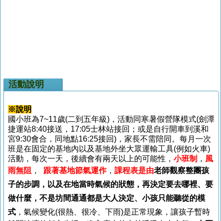
活動說明
※說明
國小班為7~11歲(二到五年級)，活動同寒暑假營隊模式(劍潭
捷運站8:40接送，17:05士林站接回；或是自行開車到溪和
宮9:30會合，同地點16:25接回)，家長不需陪同。每月一次
班是在固定的基地內以及基地外坐大眾運輸工具(例如火車)
活動，每次一天，後續會有兩天以上的可能性，
小班制
，
風
雨無阻
，
跟著基地節氣運作
，
課程表是由
老師觀察
整團孩
子的步調，以及在地當時氣候的狀態，再決定要去哪裡、要
做什麼，不是坊間通通都是大人決定、小孩只能聽從的模
式
，氣候變化(很熱、很冷、下雨)是正常現象，讓孩子暫時