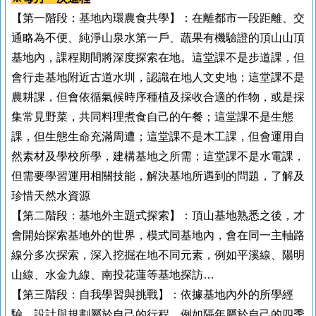
【第一階段：基地內環農食共學】：在離都市一段距離、交
通略為不便、純淨山泉水第一戶、蔬果有機驗證的頂山山頂
基地內，課程期間將深度探索在地。這堂課不是步道課，但
會行走基地附近古道水圳，認識在地人文史地；這堂課不是
農耕課，但會依循氣候時序種植及採收合適的作物，或是採
集常見野菜，共同料理煮食自己的午餐；這堂課不是生態
課，但生態生命充滿周遭；這堂課不是木工課，但會運用自
然素材及學校所學，建構基地之所需；這堂課不是水電課，
但需要學習運用相關技能，解決基地所遇到的問題，了解及
珍惜天然水資源
【第二階段：基地外主題式探索】：頂山基地熟悉之後，才
會開始探索基地外的世界，模式同基地內，會在同一主軸路
線分多次探索，深入挖掘在地不同元素，例如平溪線、陽明
山線、水金九線、南投花蓮等基地探訪…
【第三階段：自我學習與挑戰】：依據基地內外的所學經
驗，設計與規劃屬於自己的行程，例如隔年屬於自己的四季