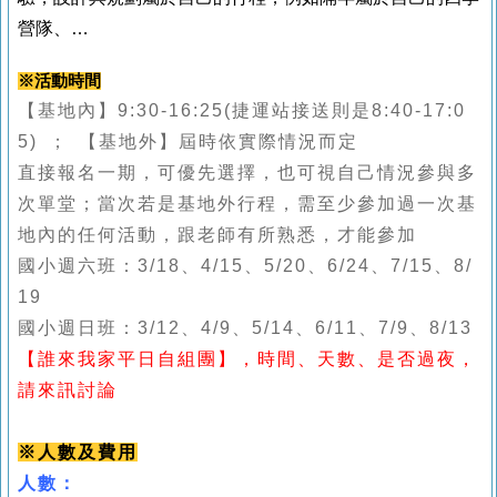
營隊、…
※活動時間
【基地內】9:30-16:25(捷運站接送則是8:40-17:0
5) ； 【基地外】屆時依實際情況而定
直接報名一期，可優先選擇，也可視自己情況參與多
次單堂；當次若是基地外行程，需至少參加過一次基
地內的任何活動，跟老師有所熟悉，才能參加
國小週六班：3/18、4/15、5/20、6/24、7/15、8/
19
國小週日班：3/12、4/9、5/14、6/11、7/9、8/13
【誰來我家平日自組團】，時間、天數、是否過夜，
請來訊討論
※人數及費用
人數：