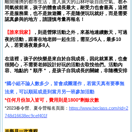
離開擁擠的都市生活，進入廣大的山林呼吸自由空氣。
在不
同氣候前來，孩子的體會成長最大，耐受力也會最高，這裡
不是服務業，也不是旅遊團，不是隨便玩玩就好，而是需要
認真參與的地方，
請謹慎考量再報名！
【誰來我家】
，則是營隊活動之外，來基地連續數天，可過
夜的活動，跟著在地老師一起生活，需至少5人，最多10
人，若要過夜最多8人
在這裡，孩子的快樂是來自於自我成長，因此就算累，也會
很開心，不需要老師設計好玩的活動去取悅他們。活動內
容、地點的＂順序＂，是孩子自我成長的關鍵，非隨機安排
*國小組不論人數多少，皆會成團運作，若當天真有要事無
法來，可以順延或是到當月另一班參加活動
*任何月份加入皆可，費用則是1800*剩餘次數
*2023春令營、夏令營報名頁面：
https://www.beclass.com/rid=2
748d16638ec9cef401f
※每月一次
進程