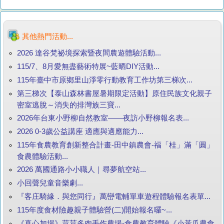
其他熱門活動...
2026 達谷梵祕境探索暨夜間農遊體驗活動...
115/7、8月愛無盡藝術特展~藍晒DIY活動...
115年臺中市原鄉里山淨零行動教育工作坊第三梯次...
第三梯次【泰山森林書屋暑期限定活動】原住民族文化親子
密室逃脫～消失的排灣族三寶...
2026年台東小野柳自然教室——夜訪小野柳報名表...
2026 0-3歲公益講座 適應與適應能力...
115年食農教育創新整合計畫-田中鎮農會-福「桂」滿「圓」
食農體驗活動...
2026 萬國通路小小職人｜尋夢航空站...
小回聲兒童音樂劇...
『客庄騎緣．與您同行』萬巒電輔單車遊程體驗報名表單...
115年度食材險趣親子體驗營(二)開始報名囉~...
《真心加場》荳荳多肉手作農場-食農教育體驗《小黃瓜農食