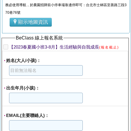
務必使用導航，於農園招牌前小停車場靠邊停即可：台北市士林區至善路三段3
70巷76號
顯示地圖資訊
BeClass 線上報名系統
【2023春夏國小班3-8月】生活經驗與自我成長
(報名截止)
姓名(大人/小孩)：
*
出生年月(小孩)：
*
EMAIL(主要聯絡人)：
*