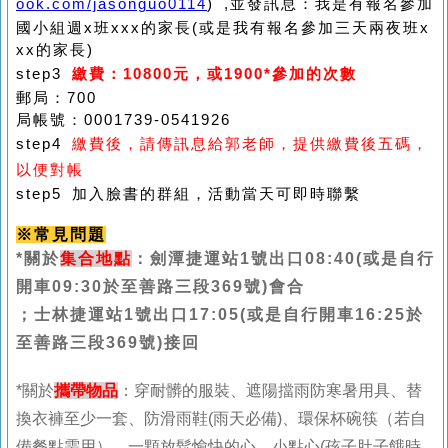
ook.com/jasonguo0114
) ,並發訊息：我是有報名參加
國小組週x班xxx的家長(或是我有報名參加三天兩夜班x
xx的家長)
step3
繳費：10800元，或1900*參加的次數
郵局：700
局帳號：0001739-0541926
step4
繳費後，請傳訊息給郭老師，提供繳費後五碼，
以便對帳
step5 加入臉書的群組，活動當天可即時聯繫
※常見問題
*關於
集合地點
：劍潭捷運站1號出口08:40(或是自行
開車09:30於至善路三段369號)
會合
；士林捷運站1號出口17:05(或是自行開車16:25於
至善路三段369號)接回
*關於
攜帶物品
：穿耐髒的服裝、
遮陽擋雨防寒暑用具、替
換衣褲至少一套、防滑雨鞋(雨天必備)、環保杯碗筷（若自
備餐點需用）、一顆放鬆愉快的心、小點心(孩子肚子餓時