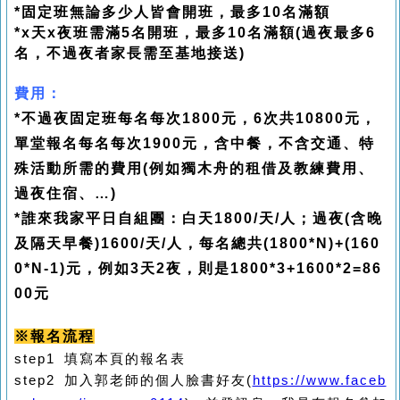
*固定班無論多少人皆會開班，
最多10名滿額
*x天x夜班需滿5名開班，最多10名滿額(過夜最多6
名，不過夜者家長需至基地接送)
費用：
*不過夜固定班每名每次1800元，6次共10800元，
單堂報名每名每次1900元，含中餐，不含交通、特
殊活動所需的費用(例如獨木舟的租借及教練費用、
過夜住宿、…)
*誰來我家平日自組團：白天1800/天/人；過夜(含晚
及隔天早餐)1600/天/人，每名總共(1800*N)+(160
0*N-1)元，例如3天2夜，則是1800*3+1600*2=86
00元
※報名流程
step1 填寫本頁的報名表
step2 加入郭老師的個人臉書好友(
https://www.faceb