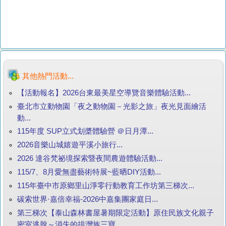
其他熱門活動...
【活動報名】2026台東最美星空導覽音樂體驗活動...
臺北市立動物園「夜之動物園－光影之旅」夜光見面繪活
動...
115年度 SUP立式划槳體驗營 ＠日月潭...
2026音樂山城嬉遊平溪小旅行...
2026 達谷梵祕境探索暨夜間農遊體驗活動...
115/7、8月愛無盡藝術特展~藍晒DIY活動...
115年臺中市原鄉里山淨零行動教育工作坊第三梯次...
碳索世界·嘉倍幸福-2026中嘉集團家庭日...
第三梯次【泰山森林書屋暑期限定活動】原住民族文化親子
密室逃脫～消失的排灣族三寶...