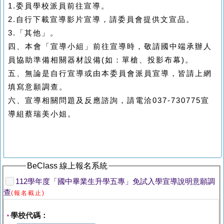
1.委員學校派員前往宣導。
2.自行下載宣導影片宣導，請委員會提供文宣品。
3.「其他」。
四、
本會「宣導小組」前往宣導時，敬請國中端承辦人
員協助準備相關器材設備(如：單槍、投影布幕)。
五、無論是自行宣導或由本委員會派員宣導，皆請上網
填寫意願調查。
六、宣導相關問題及反應諮詢，請電洽037-730775宣
導組蔡瑞美小姐。
BeClass 線上報名系統
112學年度「國中畢業生升學五專」免試入學宣導說明意願調
查
(報名截止)
學校代碼：
*