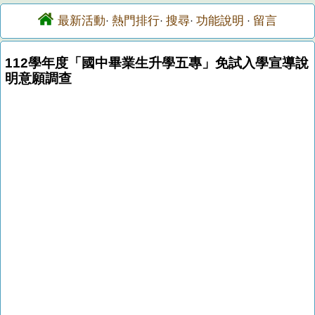
最新活動
熱門排行
搜尋
功能說明
留言
·
·
·
·
112學年度「國中畢業生升學五專」免試入學宣導說
明意願調查