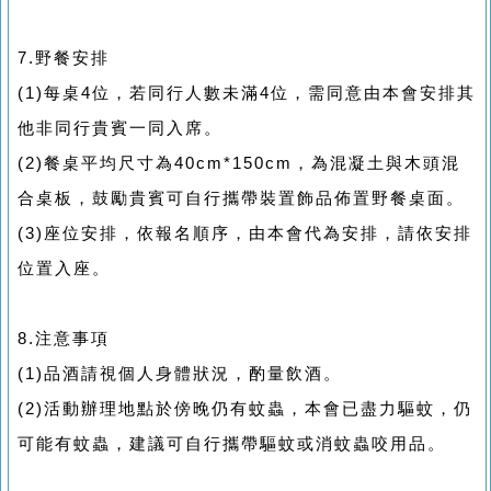
7.野餐安排
(1)每桌4位，若同行人數未滿4位，需同意由本會安排其
他非同行貴賓一同入席。
(2)餐桌平均尺寸為40cm*150cm，為混凝土與木頭混
合桌板，鼓勵貴賓可自行攜帶裝置飾品佈置野餐桌面。
(3)座位安排，依報名順序，由本會代為安排，請依安排
位置入座。
8.注意事項
(1)品酒請視個人身體狀況，酌量飲酒。
(2)活動辦理地點於傍晚仍有蚊蟲，本會已盡力驅蚊，仍
可能有蚊蟲，建議可自行攜帶驅蚊或消蚊蟲咬用品。