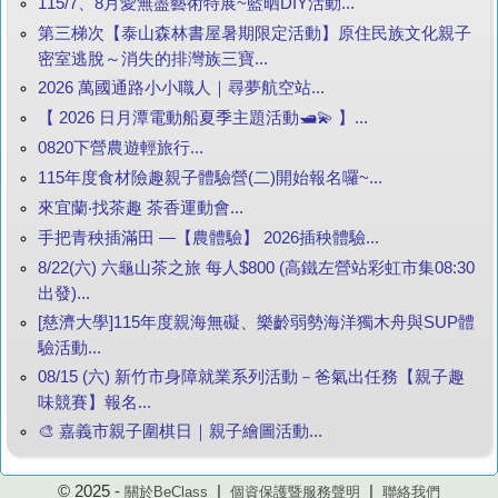
115/7、8月愛無盡藝術特展~藍晒DIY活動...
第三梯次【泰山森林書屋暑期限定活動】原住民族文化親子
密室逃脫～消失的排灣族三寶...
2026 萬國通路小小職人｜尋夢航空站...
【 2026 日月潭電動船夏季主題活動🛥️💫 】...
0820下營農遊輕旅行...
115年度食材險趣親子體驗營(二)開始報名囉~...
來宜蘭‧找茶趣 茶香運動會...
手把青秧插滿田 —【農體驗】 2026插秧體驗...
8/22(六) 六龜山茶之旅 每人$800 (高鐵左營站彩虹市集08:30
出發)...
[慈濟大學]115年度親海無礙、樂齡弱勢海洋獨木舟與SUP體
驗活動...
08/15 (六) 新竹市身障就業系列活動－爸氣出任務【親子趣
味競賽】報名...
🎨 嘉義市親子圍棋日｜親子繪圖活動...
© 2025 -
|
|
關於BeClass
個資保護暨服務聲明
聯絡我們