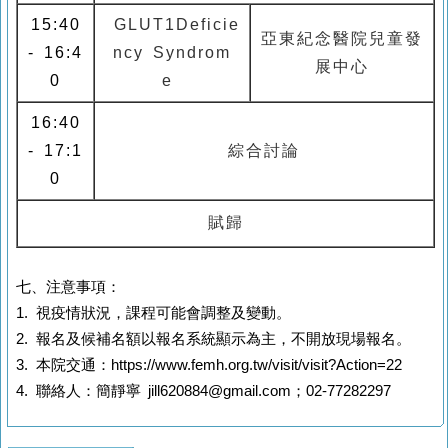
15:40
GLUT1Deficie
亞東
紀念醫院兒童發
-
16:4
ncy Syndrom
展中心
0
e
16:40
-
17:1
綜合討論
0
賦歸
七、注意事項：
1. 視疫情狀況，課程可能會調整及變動。
2. 報名及候補名額以報名系統顯示為主，不開放現場報名。
3. 本院交通：https://www.femh.org.tw/visit/visit?Action=22
4. 聯絡人：簡靜寧 jill620884@gmail.com；02-77282297