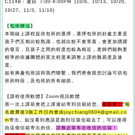
C114B
：
週四 7:00-8:00PM (10/6, 10/13, 10/20, 
10/27, 11/3, 11/10)
【
包班辦法
】
本期線上課程提供包班的選擇，選擇包班的好處主要是
孩子們互相比較熟識，也就比較不會害羞，會更加踴躍
的發言，且孩子之間的程度也較為相近，老師們能夠更
精準的依據團體的英文程度來調整上課的難易度及速
度。
如有興趣包班請與我們聯繫，我們將會跟您討論可供包
班的時段，及包班的所有細節。
【課程使用軟體】
Zoom
視訊軟體
第一次上課前會把上課連結寄到信箱給您。
很重要！
*
報
名繳費後
3個工作日
內會由joychiang0604@gmail.co
m
寄出。如沒看到應該是跑到垃圾信箱去了，可以搜尋
由這個信箱寄出的信。
請務必留有在收信的信箱！