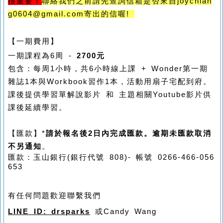
很重要！
聯絡我們之前請先查詢信箱是否來自
joychian
g0604@gmail.com
寄出的信喔!
【一期費用】
一期課程為6周 -
2700元
包含：每周1小時，共6小時線上課 + 
Wonder第一期
雜誌1本與Workbook習作1本，活動用扇子
宅配到府。
課後提供學習單解說影片 和 主題相關Youtube影片供
課後延續學習。
【匯款】*
請於報名後2日內完成匯款。逾期未匯款取消
不另通知
。
匯款：玉山銀行
(
銀行代號
808)-
帳號
0266-466-056
653
有任何問題歡迎聯繫我們
LINE ID: drsparks
或Candy Wang