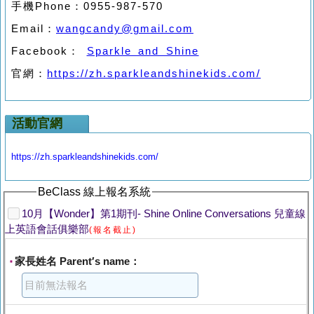
手機Phone：0955-987-570
Email：
wangcandy@gmail.com
Facebook：
Sparkle and Shine
官網：
https://zh.sparkleandshinekids.com/
活動官網
https://zh.sparkleandshinekids.com/
BeClass 線上報名系統
10月【Wonder】第1期刊- Shine Online Conversations 兒童線
上英語會話俱樂部
(報名截止)
家長姓名 Parent′s name：
*