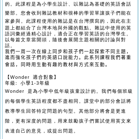
的。此課程是
為
小
學
生設計、以
雜
誌
為
基
礎
的
英語會話
樂
部。您會收到雜誌教材和很棒的學習單讓孩子們能在
家參與。
此課程使用的雜誌是在台灣撰寫的，因此在主
題上都結合了台灣本地與外國的觀點。雜誌中使用的英
語詞彙經過精心設計，適合正在學習英語的台灣學生。
以每篇文章當開頭，隨後會展開主題相關的討論與對
話。
我們一周一次在線上同步和孩子們一起探索不同
主題，
進而強化孩子們的英語口說能力。
此系列課程我們著重
會話，同時用生動有趣的
教材與
方式來互動。
【Wonder 適合對象】
年級: 小學1-3年級
Wonder 是為小學中低年級孩童設計的。我們每個班級
的每個學生英語程度都不盡相同。課堂中的部分會話將
教導學生回答特定問題的句型。其他部分將會是更進
階，更有深度的問題，用來鼓勵孩子們嘗試使用英文來
表達自己的意見，或提出問題。