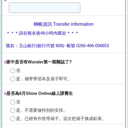
轉帳資訊 Transfer information
＊＊＊請在報名後48小時內匯款＊＊＊
匯款：玉山銀行(銀行代號 808)- 帳號 0266-466-056653
家中是否有Wonder第一期雜誌了?
※
否
是，補寄學習本及扇子即可。
是否為8月Shine Online線上課舊生
※
否
是。不需要做特別的安排。
是。已經有作答用扇子。這次把扇子換成鉛筆。