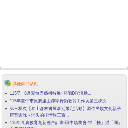
其他熱門活動...
115/7、8月愛無盡藝術特展~藍晒DIY活動...
115年臺中市原鄉里山淨零行動教育工作坊第三梯次...
第三梯次【泰山森林書屋暑期限定活動】原住民族文化親子
密室逃脫～消失的排灣族三寶...
115年食農教育創新整合計畫-田中鎮農會-福「桂」滿「圓」