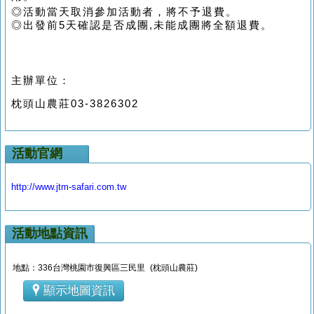
◎
活動當
天取消參加活動者，將不予退費
。
◎出發前5天確認是否成團,未能成團將全額退
費
。
主辦單位：
枕頭山農莊03-3826302
活動官網
http://www.jtm-safari.com.tw
活動地點資訊
地點：336台灣桃園市復興區三民里 (枕頭山農莊)
顯示地圖資訊