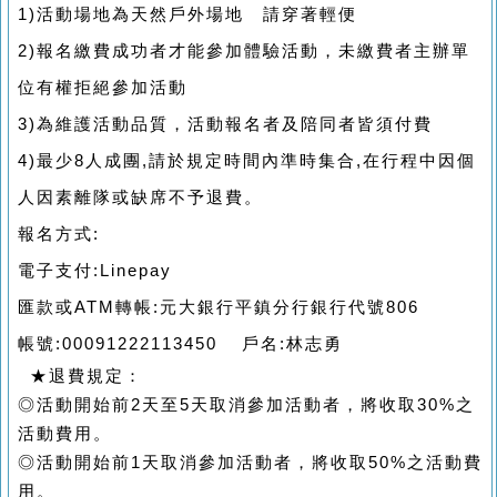
1)活動場地為天然戶外場地 請穿著輕便
2)報名繳費成功者才能參加體驗活動，未繳費者主辦單
位有權拒絕參加活動
3)為維護活動品質，活動報名者及陪同者皆須付費
4)最少8人成團,請於規定時間內準時集合,在行程中因個
人因素離隊或缺席不予退費。
報名方式:
電子支付:Linepay
匯款或ATM轉帳:元大銀行平鎮分行銀行代號806
帳號:00091222113450 戶名:林志勇
★
退費規定：
◎
活動開始前
2
天至5
天取消參加活動者，將收取3
0%
之
活動費用。
◎
活動開始前
1
天取消參加活動者，將收取5
0%
之活動費
用。