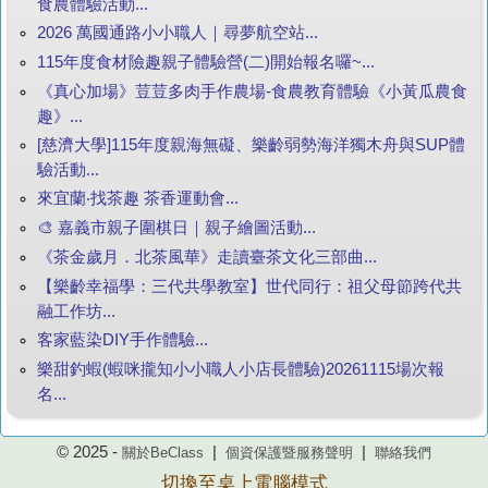
食農體驗活動...
2026 萬國通路小小職人｜尋夢航空站...
115年度食材險趣親子體驗營(二)開始報名囉~...
《真心加場》荳荳多肉手作農場-食農教育體驗《小黃瓜農食
趣》...
[慈濟大學]115年度親海無礙、樂齡弱勢海洋獨木舟與SUP體
驗活動...
來宜蘭‧找茶趣 茶香運動會...
🎨 嘉義市親子圍棋日｜親子繪圖活動...
《茶金歲月．北茶風華》走讀臺茶文化三部曲...
【樂齡幸福學：三代共學教室】世代同行：祖父母節跨代共
融工作坊...
客家藍染DIY手作體驗...
樂甜釣蝦(蝦咪攏知小小職人小店長體驗)20261115場次報
名...
© 2025 -
|
|
關於BeClass
個資保護暨服務聲明
聯絡我們
切換至桌上電腦模式