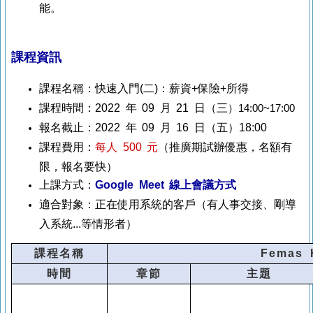
能。
課程資訊
課程名稱：快速入門(二)：薪資+保險+所得
課程時間：2022 年 09 月 21 日（三
）14:00~17:00
報名截止：2022 年 09 月 16 日（五）18:00
課程費用：
每人 500 元
（推廣期試辦優惠，名額有
限，報名要快）
上課方式：
Google Meet 線上會議方式
適合對象：正在使用系統的客戶（有人事交接、剛導
入系統...等情形者）
課程名稱
Femas
時間
章節
主題