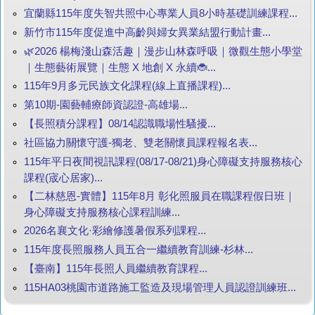
宜蘭縣115年度失智共照中心專業人員8小時基礎訓練課程...
新竹市115年度促進中高齡與婦女異業結盟行動計畫...
🌿2026 楊梅淺山森活趣｜漫步山林森呼吸｜微觀生態小學堂
｜生態藝術展覽｜生態 X 地創 X 永續🐞...
115年9月多元民族文化課程(線上直播課程)...
第10期-園藝輔療師資認證-高雄場...
【長照積分課程】08/14認識職場性騷擾...
社區協力關懷守護-獨老、雙老關懷員課程報名表...
115年平日夜間視訊課程(08/17-08/21)身心障礙支持服務核心
課程(宬心居家)...
【二林慈恩-實體】115年8月 彰化照服員在職課程假日班｜
身心障礙支持服務核心課程訓練...
2026名襄文化·彩繪修護暑假系列課程...
115年度長照服務人員五合一繼續教育訓練-杉林...
【臺南】115年長照人員繼續教育課程...
115HA03桃園市道路施工監造及現場管理人員認證訓練班...