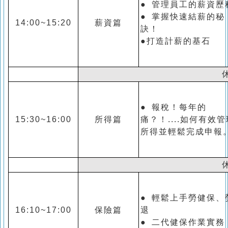
● 管理員工的薪資歷
● 掌握快速結薪的秘
14:00~15:20
薪資篇
訣！
●打造計薪的基石
● 報稅！每年的
15:30~16:00
所得篇
痛？！....如何有效管
所得並輕鬆完成申報
● 輕鬆上手勞健保、
16:10~17:00
保險篇
退
● 二代健保作業實務