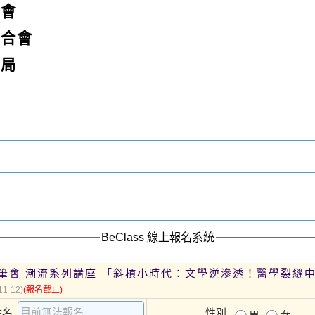
筆會
聯合會
化局
BeClass 線上報名系統
座 「斜槓小時代：文學逆滲透！醫學裂縫中的生存與
11-12)
(報名截止)
姓名
性別