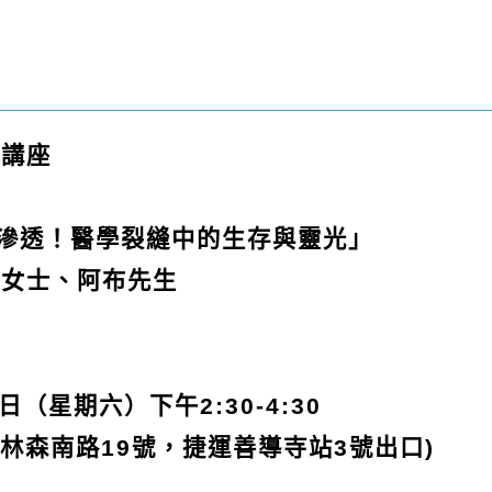
列講座
滲
透！醫學裂縫中的生存與靈光
」
民女士、阿布先生
日（星期六）下午2:30-4:30
林森南路19
號，捷運善導寺站3
號出口)