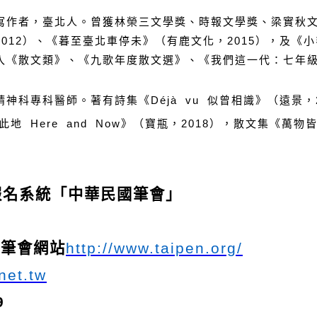
寫作者，臺北人。曾獲林榮三文學獎、時報文學獎、梁實秋
012
）、《暮至臺北車停未》（有鹿文化，2015
），及《小
入《散文類》、《九歌年度散文選》、《我們這一代：七年
精神科專科醫師。著有詩集《
Déjà vu
似曾相識》（遠景，
此地
Here and Now
》（寶瓶，
2018
），散文集《萬物
報名系統「中華民國筆會」
國筆會網站
http://www.taipen.org/
net.tw
9