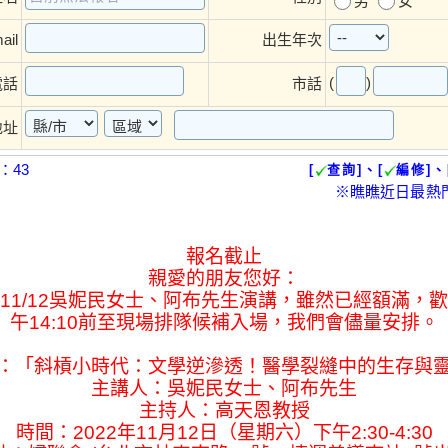
男
女
ail
出生年次
(
)
電話
市話
地址
：43
[
查詢]、[
編修]、
※瞧瞧近日最熱
報名截止
親愛的朋友您好：
11/12吳妮民女士、阿布先生演講，雖然已經額滿，
午14:10前至現場排隊候補入場，我們會儘量安排。
：「斜槓小時代：文學逆滲透！醫學裂縫中的生存與
主講人：吳妮民女士、阿布先生
主持人：高天恩教授
時間：2022年11月12日（星期六）下午2:30-4:30