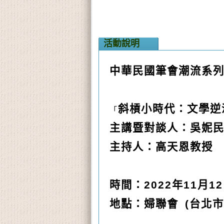
活動說明
中華民國筆會
潮流系
斜槓小時代：文學逆
「
主講暨對談人：吳妮
主持人：高天恩教授
時間：2022
年11
月12
地點：婦聯會 (
台北市