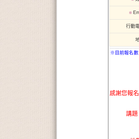
Em
※
行動
※目前報名數
感謝您報名
講題