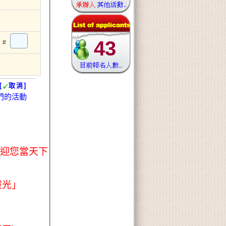
43
#
[
取消]
門的活動
歡迎您當天下
靈光」