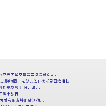
台東最美星空導覽音樂體驗活動...
之動物園－光影之旅」夜光見面繪活動...
划槳體驗營 ＠日月潭...
平溪小旅行...
探索暨夜間農遊體驗活動...