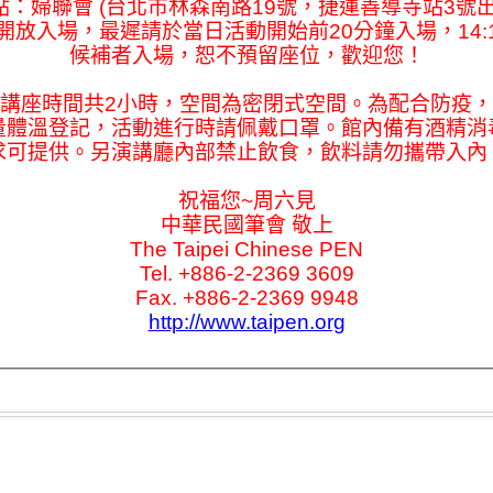
點：婦聯會 (台北市林森南路19號，捷運善導寺站3號出
50開放入場，最遲請於當日活動開始前20分鐘入場，14:
候補者入場，恕不預留座位，歡迎您！
講座時間共2小時，空間為密閉式空間。為配合防疫
量體溫登記，活動進行時請佩戴口罩。館內備有酒精消
求可提供。另演講廳內部禁止飲食，飲料請勿攜帶入內
祝福您~周六見
中華民國筆會 敬上
The Taipei Chinese PEN
Tel. +886-2-2369 3609
Fax. +886-2-2369 9948
http://www.taipen.org