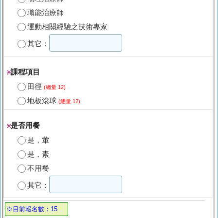
職能治療師
運動相關經驗之技術專家
其它：
課程項目
※
田徑
(總量 12)
地板滾球
(總量 12)
是否用餐
※
是，葷
是，素
不用餐
其它：
※目前報名數：15