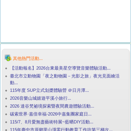
其他熱門活動...
【活動報名】2026台東最美星空導覽音樂體驗活動...
臺北市立動物園「夜之動物園－光影之旅」夜光見面繪活
動...
115年度 SUP立式划槳體驗營 ＠日月潭...
2026音樂山城嬉遊平溪小旅行...
2026 達谷梵祕境探索暨夜間農遊體驗活動...
碳索世界·嘉倍幸福-2026中嘉集團家庭日...
115/7、8月愛無盡藝術特展~藍晒DIY活動...
115年臺中市原鄉里山淨零行動教育工作坊第三梯次...