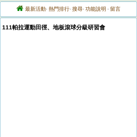
最新活動
熱門排行
搜尋
功能說明
留言
·
·
·
·
111帕拉運動田徑、地板滾球分級研習會