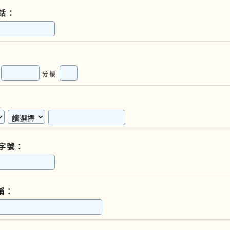
話：
)
分機
字號：
稱：