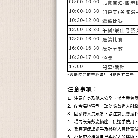
08:00-10:00
比賽開始/團體
10:00-10:30
開幕式(各隊選
10:30-12:00
繼續比賽
12:00-13:30
午餐/最佳弓藝獎
13:30-16:00
繼續比賽
16:00-16:30
統計分數
16:30-17:00
頒獎
17:00
閉幕/賦歸
*實際時間依賽程進行可能略有異動
注意事項：
1. 注意自身及他人安全，場內嚴禁
2. 配合場地管制，請勿隨意進入射
3. 因參賽人員眾多，請注意比賽流
4. 場內設有數處插座，供選手使用
5. 響應環保請選手及參與人員確實
6. 為防疫及維護自己與家人的健