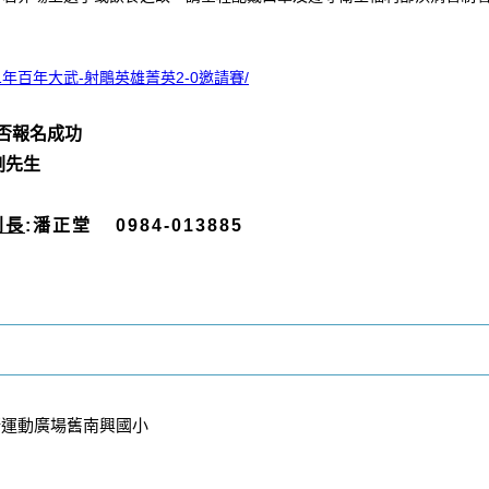
名】111年百年大武-射鵰英雄菁英2-0邀請賽/
否報名成功
 劉先生
判長
:潘正堂 0984-013885
斯運動廣場舊南興國小