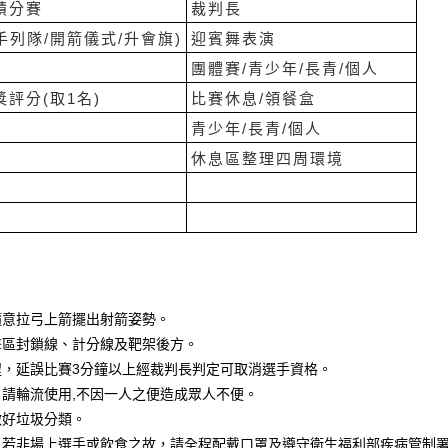
積分賽
裁判長
手列隊/開箭儀式/升會旗)
迎賓舞表演
團體賽/青少年/長青/個人
評分(取1名)
比賽休息/領餐盒
青少年/長青/個人
休息區整理四周環境
隨意拉弓上箭擺出射箭姿勢。
擊區封鎖線、計分線及靶架後方。
程，延誤比賽3分鐘以上經裁判長判定可取消選手資格。
，請輪流使用,不因一人之便造成眾人不便。
做好垃圾分類。
康，若非場上選手或飲食之故，請全程配戴口罩及遵守衛生福利部疾病管制