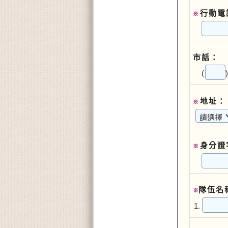
行動電
※
市話：
(
地址：
※
身分證
※
隊伍名
※
1.