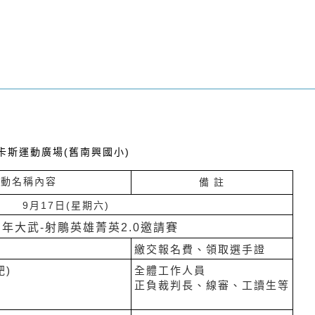
卡斯運動廣場(舊南興國小)
活動名稱內容
備
註
9月17日(星期六)
百年大武-射鵰英雄菁英2.0邀請賽
繳交報名費、領取選手證
靶)
全體工作人員
正負裁判長、線審、工讀生等