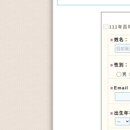
111年百
姓名：
※
性別：
※
男
Email
※
出生年
※