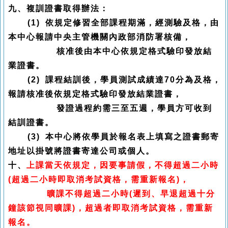
九、複訓證書取得辦法：
(1)
依規定修習全部課程期滿，經測驗及格，由
本中心報請中央主管機關內政部消防署核備，
核准後由本中心依規定格式驗印發放結
業證書。
(2)
課程結訓後，學員測試成績達70分為及格，
報請核准後依規定格式驗印發放結業證書，
發證過程約需三至五週，學員方可收到
結訓證書。
(3)
本中心將依學員於報名表上填寫之證書郵寄
地址以掛號將證書寄達公司或個人。
十、
上課當天依規定，因要事請假，不得超過二小時
(超過二小時即取消考試資格，需重新報名)，
曠課不得超過二小時(遲到、早退超過十分
鐘該節視同曠課)，超過者即取消考試資格，需重新
報名。