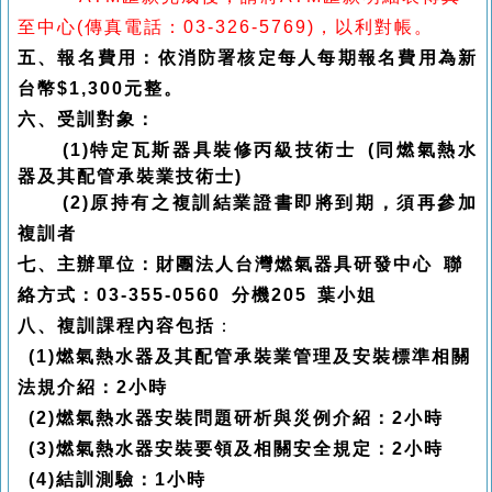
至中心(傳真電話：03-326-5769)，以利對帳。
五、報名費用：依消防署核定每人每期
報名費用為新
台幣$1,300元整。
六、受訓對象：
(1)
特定瓦斯器具裝修丙級技術士
(同
燃氣熱水
器及其配管承裝業技術士)
(2)
原持有之複訓結業證書即將到期，須再參加
複訓者
七、主辦單位：財團法人台灣燃氣器具研發中心 聯
絡方式：03-355-0560 分機205 葉小姐
八、複訓課程內容包括
：
(1)
燃氣熱水器及其配管承裝業管理及安裝標準相關
法規介紹：2小時
(2)
燃氣熱水器安裝問題研析與災例介紹：2小時
(3)
燃氣熱水器安裝要領及相關安全規定：2小時
(4)
結訓測驗：1小時