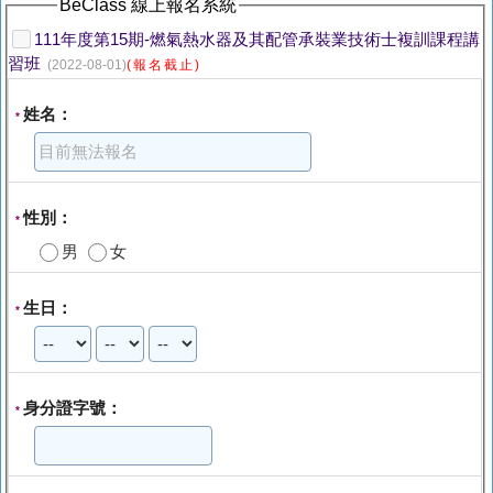
BeClass 線上報名系統
111年度第15期-燃氣熱水器及其配管承裝業技術士複訓課程講
習班
(2022-08-01)
(報名截止)
姓名：
*
性別：
*
男
女
生日：
*
身分證字號：
*