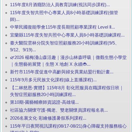
115年度8月酒癮防治人員教育訓練(視訊同步課程)...
115年度失智共照中心專業人員8小時基礎訓練課程(個管
師)...
中華民國復能學會115年度長期照顧專業課程 Level Ⅱ...
宜蘭縣115年度失智共照中心專業人員8小時基礎訓練課程...
臺大醫院雲林分院失智症照顧服務20小時訓練課程(9/5、
9/12、9/19)...
🌿2026 楊梅淺山森活趣｜漫步山林森呼吸｜微觀生態小學堂
｜生態藝術展覽｜生態 X 地創 X 永續🐞...
新竹市115年度促進中高齡與婦女異業結盟行動計畫...
115年9月多元民族文化課程(線上直播課程)...
【二林慈恩-實體】115年8月 彰化照服員在職課程假日班｜
失智症照顧服務20小時訓練課程...
第10期-園藝輔療師資認證-高雄場...
社區協力關懷守護-獨老、雙老關懷員課程報名表...
2026名襄文化·彩繪修護暑假系列課程...
115年平日夜間視訊課程(08/17-08/21)身心障礙支持服務核心