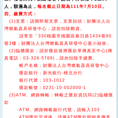
人，額滿為止，
報名截止日期為111年7月10日。
四、繳費方式：
(1)支票：請開即期支票，支票抬頭：財團法人台
灣燃氣器具研發中心；請勿扣除郵資。
請寄至「330桃園市桃園區春日路1434巷90
號3樓；財團法人台灣燃氣器具研發中心葉小姐收」
(2)臨櫃匯款：請於匯款後將匯款單傳真至中心(傳
真電話：03-326-5769)，請勿扣除手續費。
帳戶名稱：財團法人台灣燃氣器具研發中心
匯款銀行：新光銀行-桃北分行
銀行代號：103-1012
匯款帳號：0231-10-002000-1
(3)ATM、網路轉帳：轉帳之匯款資訊同(2)臨櫃匯
款
ATM、網路轉帳銀行代號，請輸入103
ATM
匯款完成後，請將ATM匯款明細表傳真