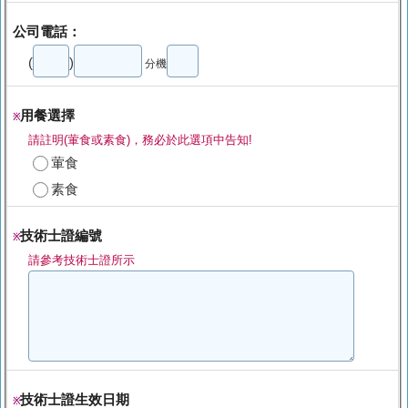
公司電話：
(
)
分機
用餐選擇
※
請註明(葷食或素食)，務必於此選項中告知!
葷食
素食
技術士證編號
※
請參考技術士證所示
技術士證生效日期
※