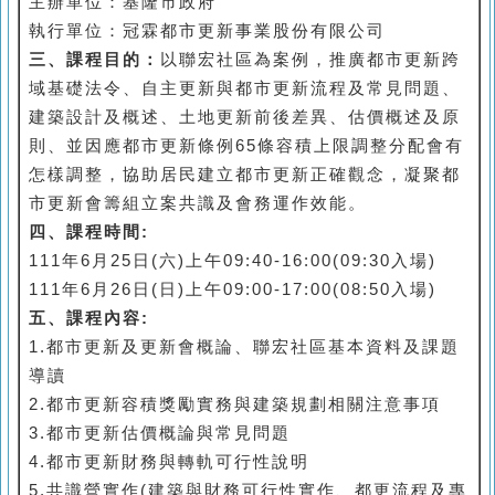
主辦單位：基隆市政府
執行單位：冠霖都市更新事業股份有限公司
三、課程目的：
以聯宏社區為案例，推廣都市更新跨
域基礎法令、自主更新與都市更新流程及常見問題、
建築設計及概述、土地更新前後差異、估價概述及原
則、並因應都市更新條例65條容積上限調整分配會有
怎樣調整，協助居民建立都市更新正確觀念
，
凝聚都
市更新會籌組立案共識及會務運作效能。
四、課程時間:
111
年6
月25日(六)
上午09:40-16:00(09:30入場)
111
年6
月26日(日)
上午09:00-17:00(08:50入場)
五、
課程內容:
1.都市更新及更新會概論、聯宏社區基本資料及課題
導讀
2.
都市更新容積獎勵實務與建築規劃相關注意事項
3.
都市更新估價概論與常見問題
4.
都市更新財務與轉軌可行性說明
5.共識營實作(
建築與財務可行性實作、
都更流程及專