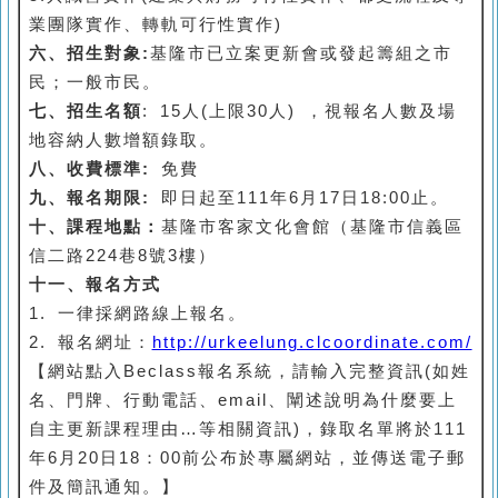
業團隊實作、
轉軌可行性實作)
六、
招生對象:
基隆市已立案更新會或發起籌組之市
民
；一般市民。
七、
招生名額
: 15人(上限30人) ，視報名人數及場
地容納人數增額錄取。
八、
收費標準:
免費
九、
報名期限:
即日起
至111年6月17日18:00止
。
十、課程地點：
基隆市客家文化會館（基隆市信義區
信二路224巷8號3樓）
十一、報名方式
1.
一律採網路線上報名
。
2.
報名網址
：
http://urkeelung.clcoordinate.com/
【網站點入Beclass
報名系統，請輸入完整資訊(如姓
名、門牌、行動電話、email、闡述說明為什麼要上
自主更新課程理由…等相關資訊)，錄取名單將於111
年6月20日18：00前公布於專屬網站，並傳送電子郵
件及簡訊通知。】