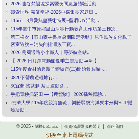
2026 達谷梵祕境探索暨夜間農遊體驗活動...
碳索世界·嘉倍幸福-2026中嘉集團家庭日...
115/7、8月愛無盡藝術特展~藍晒DIY活動...
115年臺中市原鄉里山淨零行動教育工作坊第三梯次...
第三梯次【泰山森林書屋暑期限定活動】原住民族文化親子
密室逃脫～消失的排灣族三寶...
2026 萬國通路小小職人｜尋夢航空站...
【 2026 日月潭電動船夏季主題活動🛥️💫 】...
115年度食材險趣親子體驗營(二)開始報名囉~...
0820下營農遊輕旅行...
來宜蘭‧找茶趣 茶香運動會...
手把青秧插滿田 —【農體驗】 2026插秧體驗...
[慈濟大學]115年度親海無礙、樂齡弱勢海洋獨木舟與SUP體
驗活動...
© 2025 -
|
|
關於BeClass
個資保護暨服務聲明
聯絡我們
切換至桌上電腦模式