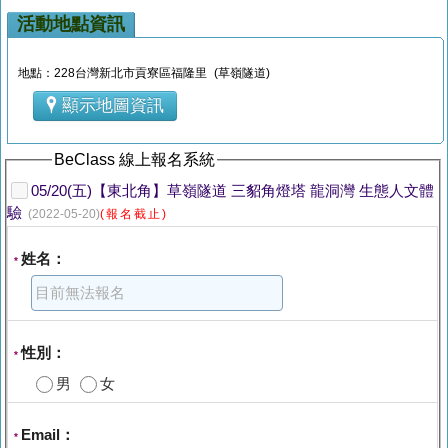
活動地點資訊
地點：228台灣新北市貢寮區福隆里 (草嶺隧道)
顯示地圖資訊
BeClass 線上報名系統
05/20(五)【東北角】草嶺隧道 三貂角燈塔 龍洞灣 生態人文體
驗
(2022-05-20)
(報名截止)
姓名：
*
性別：
*
男
女
Email：
*