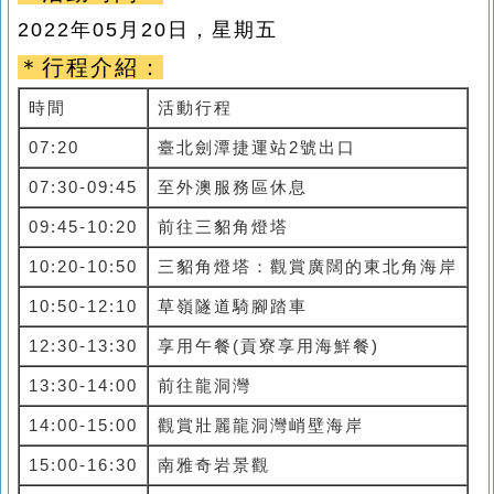
2022
年05
月20
日，星期五
＊行程介紹：
時間
活動行程
07:20
臺北劍潭捷運站2號出口
07:30-09:45
至外澳服務區休息
09:45-10:20
前往三貂角燈塔
10:20-10:50
三貂角燈塔：觀賞廣闊的東北角海岸
10:50-12:10
草嶺隧道騎腳踏車
12:30-13:30
享用午餐(貢寮享用海鮮餐)
13:30-14:00
前往龍洞灣
14:00-15:00
觀賞壯麗龍洞灣峭壁海岸
15:00-16:30
南雅奇岩景觀