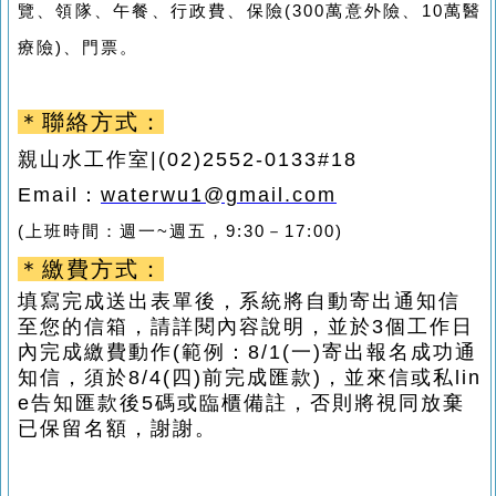
覽、領隊、午餐、行政費、保險
(300
萬意外險、
10
萬醫
療險
)
、門票。
＊聯絡方式：
親山水工作室
|(02)2552-0133#18
Email
：
waterwu1@gmail.com
(
上班時間：週一
~
週五，
9:30
－
17:00)
＊繳費方式：
填寫完成送出表單後，系統將自動寄出通知信
至您的信箱，請詳閱內容說明，並於
3個工作日
內完成繳費動作
(
範例：
8/1(一)
寄出報名成功通
知信，須於
8/4(四)前
完成匯款
)
，並來信或私lin
e告知匯款後5碼或臨櫃備註
，
否則將視同放棄
已保留名額，謝謝。