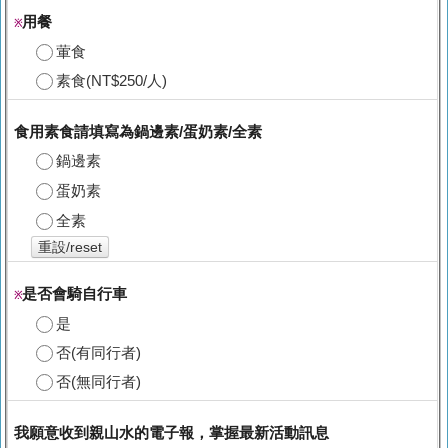
用餐
※
葷食
素食(NT$250/人)
食用素食請填寫為鍋邊素/蛋奶素/全素
鍋邊素
蛋奶素
全素
重設/reset
是否會騎自行車
※
是
否(有同行者)
否(無同行者)
我願意收到親山水的電子報，掌握最新活動訊息