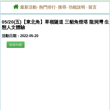
最新活動
熱門排行
搜尋
功能說明
留言
·
·
·
·
05/20(五)【東北角】草嶺隧道 三貂角燈塔 龍洞灣 生
態人文體驗
活動日期：2022-05-20
旅遊/玩樂