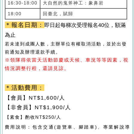
16:30-18:00
大自然的鬼斧神工：象鼻岩
18:00
回臺北，賦歸
＊報名日期：
即日起每梯次受理報名40
位，額滿
為止
若未達到成團人數，主辦單位有權取消活動，並於出發
前
通知及辦理退款手續。
※領隊得依當天活動節慶或天候、車況等等因素，視
情況調整行程，還請見諒。
＊活動費用：
【會員】NT
$1,600/
人
【非會員】NT
$1,900/
人
【素食】酌收NT$250/人
費用說明：包含交通
(
遊覽車、腳踏車
)
、專業解說導