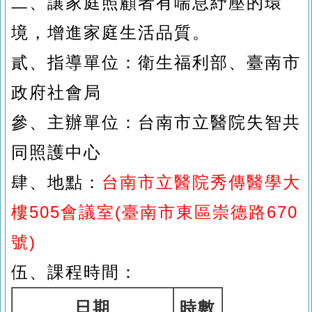
二、
讓家庭照顧者有喘息紓壓的環
境，增進家庭生活品質。
貳、
指導單位：衛生福利部、臺南市
政府社會局
參、
主辦單位：台南市立醫院失智共
同照護中心
肆、
地點：
台南市立醫院秀傳醫學大
樓505會議室(臺南市東區崇德路670
號)
伍、
課程時間：
日期
時數