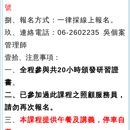
號
捌、
報名方式：一律採線上報名。
玖、
連絡電話：06-2602235 吳個案
管理師
壹拾、
注意事項：
一、
全程參與共20小時頒發研習證
書
。
二、
已參加過此課程之照顧服務員，
請勿再次報名。
三、
本課程提供午餐及講義，停車自