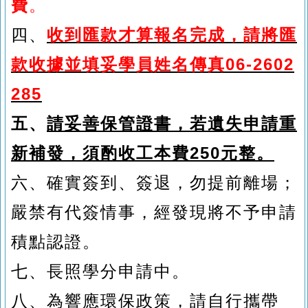
費
。
四、
收到匯款才算報名完成，請將匯
款收據並填妥學員姓名傳真06-2602
285
五、
請妥善保管證書，若遺失申請重
新補發，須酌收工本費250元整。
六、
確實簽到、簽退，勿提前離場；
嚴禁有代簽情事，經發現將不予申請
積點認證。
七、
長照學分申請中。
八、
為響應環保政策，請自行攜帶