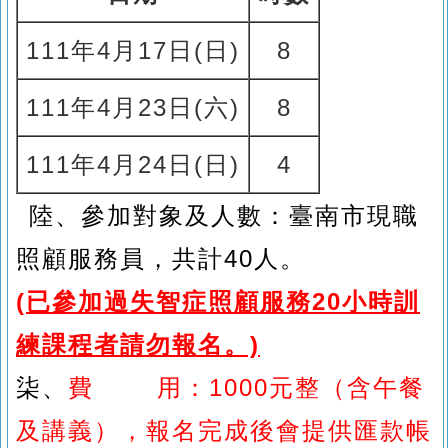
111
年4月17日(日
)
8
111
年4月23日(六)
8
111
年4月24日(日)
4
陸、參加對象及人數：臺南市現職
照顧服務員，共計40人。
(
已參加過失智症照顧服務20小時訓
練課程者請勿報名。)
柒、
費 用：1000元整（含午餐
及講義），報名完成後會提供匯款帳