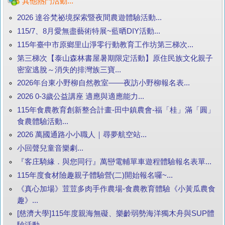
其他熱門活動...
2026 達谷梵祕境探索暨夜間農遊體驗活動...
115/7、8月愛無盡藝術特展~藍晒DIY活動...
115年臺中市原鄉里山淨零行動教育工作坊第三梯次...
第三梯次【泰山森林書屋暑期限定活動】原住民族文化親子
密室逃脫～消失的排灣族三寶...
2026年台東小野柳自然教室——夜訪小野柳報名表...
2026 0-3歲公益講座 適應與適應能力...
115年食農教育創新整合計畫-田中鎮農會-福「桂」滿「圓」
食農體驗活動...
2026 萬國通路小小職人｜尋夢航空站...
小回聲兒童音樂劇...
『客庄騎緣．與您同行』萬巒電輔單車遊程體驗報名表單...
115年度食材險趣親子體驗營(二)開始報名囉~...
《真心加場》荳荳多肉手作農場-食農教育體驗《小黃瓜農食
趣》...
[慈濟大學]115年度親海無礙、樂齡弱勢海洋獨木舟與SUP體
驗活動...