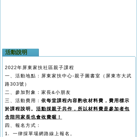
活動說明
2022年屏東家扶社區親子課程
一、活動地點：屏東家扶中心
-
親子圖書室（屏東市大武
路
303
號）
二、參加對象：家長
&
小朋友
三、活動費用：
依每堂課程內容酌收材料費
，
費用標示
於課程說明
。
活動採親子共作，所以材料費是參加者包
含陪同家長也會收費喔！
四、報名方式：
1.
一律採單場網路線上報名。