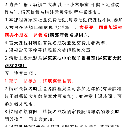
2.
適合年齡：就讀中大班以上
~
小六學童
(
年齡不足請勿
報名
)
，請家長報名時注意每堂課程年齡限制。
3.
本課程為家扶社區免費活動
,
每場活動依課程不同
,
參加
人數最多限額15組家庭
,
額滿為止。
家長要一同參加課程
請與小朋友一起報名
(
請遵守報名規則
,
)
。
4.
當天課程材料以有報名成功並繳交費用者為準。
5.
課程當天不接受現場報名或現場換名單。
6.
活動上課地點為
屏東家扶中心親子圖書室
(
屏東市大武
路
303
號
)
五、注意事項：
1.
親子
一起
參加，請
填寫
報名表。
2.
請家長報名時注意各課程兒童可參加之年齡
(
有些
課程
較困難需較大年齡兒童才可參加
)
，並注意上課時間，可
參加者才報名。
3.
課程名額有限，請報名成功的家長記得報名的場次時
間與孩子一同出席參加。
4.
課程進行
前
2
天
會以簡訊提醒家長參加活動
,
不再電話