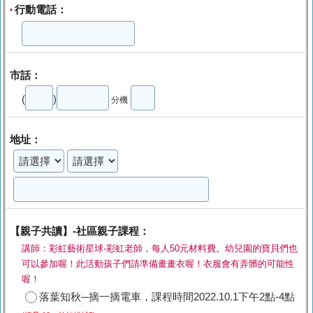
行動電話：
*
市話：
(
)
分機
地址：
【親子共讀】-社區親子課程：
講師：彩虹藝術星球-彩虹老師，每人50元材料費。幼兒園的寶貝們也
可以參加喔！此活動孩子們請準備畫畫衣喔！衣服會有弄髒的可能性
喔！
落葉知秋─摘一摘電車，課程時間2022.10.1下午2點-4點