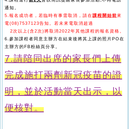
通知。
5.
報名成功者，若臨時有事需取消，請在
課程開始前
來
電
(08)7537123
告知。若未來電取消超過
2
次以上
(
含
2
次
)
將取消
2022
年其他課程的報名資格
。
6.
參加課程者同意主辦方在結束後將其上課的照片
PO
在
主辦方的
FB
粉絲頁分享。
7.請陪同出席的家長們上傳
完成施打兩劑新冠疫苗的證
明，並於活動當天出示，以
便核對。