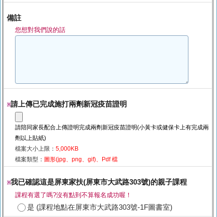
備註
您想對我們說的話
請上傳已完成施打兩劑新冠疫苗證明
※
請陪同家長配合上傳證明完成兩劑新冠疫苗證明(小黃卡或健保卡上有完成兩
劑以上貼紙)
檔案大小上限：
5,000KB
檔案類型：
圖形(jpg、png、gif)、Pdf 檔
我已確認這是屏東家扶(屏東市大武路303號)的親子課程
※
課程有選了嗎?沒有點到不算報名成功喔！
是 (課程地點在屏東市大武路303號-1F圖書室)