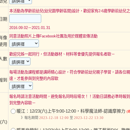
幼兒
本活動為學齡前幼兒(幼兒園學齡區間)設計，歡迎家有2-6歲學齡前幼兒
日期
2016.09.02－2021.01.31
同意活動照片上傳Facebook社團及用於媒體宣傳活動
肖像
使用
歡迎兄姊一起同行，但活動器材、材料等會優先提供報名者歐－
人數
每場活動及課程都是講師精心設計，符合學齡前幼兒親子學習，請各位親
達，才能參與到完整的內容歐
報到
報名時請注意活動時間，避免報名同時段場次！！活動日請務必準時報到
到完整內容歐－
暖江：12/23(六)上午9:00-12:00，科學魔法師-認識摩擦力
(
》報名期間
2023-12-18 12:00
至
2023-12-22 13:30
3(六)