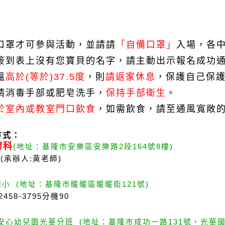
口罩才可參與活動，並請請
「自備口罩」
入場
，各
簽到表上沒有您寶貝的名字，請主動出示報名成功
溫
高於(等於)
37.5
度
，則
請返家休息
，保護自己保
精消毒手部或肥皂洗手，
保持手部衛生
。
於室內或教室門口飲食
，如需飲食，請至通風寬敞
方式：
聘科
(
地址：基隆市安樂區安樂路
2
段
164
號
8
樓
)
(
承辦人
:
黃老師
)
國小 (地址：基隆市暖暖區暖暖街121號)
-2458-3795分機90
安心幼兒園光華分班
(
地址：基隆市成功一路
131
號，光華