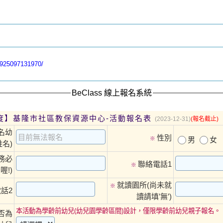
0925097131970/
BeClass 線上報名系統
年度】基隆市社區教保資源中心-活動報名表
(2023-12-31)
(報名截止)
名幼
性別
※
男
女
名)
請務必
聯絡電話1
※
喔!)
就讀園所(尚未就
※
話2
讀請填′無′)
本活動為學齡前幼兒(幼兒園學齡區間)設計，僅限學齡前幼兒親子報名。
否為