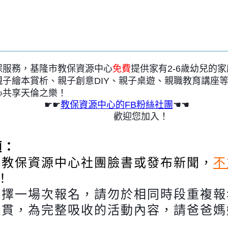
保服務，基隆市教保資源中心
免費
提供家有2-6歲幼兒的
子繪本賞析、親子創意DIY、親子桌遊、親職教育講座
心共享天倫之樂！
☛☛
教保資源中心的FB粉絲社團
☚☚
歡迎您加入！
項：
於教保資源中心社團臉書或發布新聞，
不
！
段擇一場次報名，請勿於相同時段重複報
連貫，為完整吸收的活動內容，
請爸爸媽