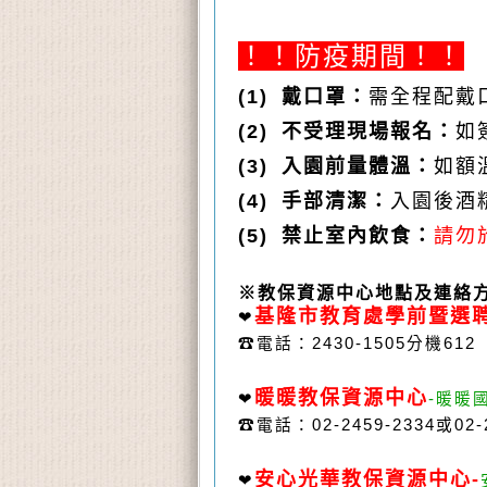
！！防疫期間
！！
(
1)
戴口罩：
需全程配戴
(2)
不受理現場報名：
如
(3)
入園前量體溫：
如額
(4)
手部清潔：
入園後酒
(5)
禁止室內飲食：
請勿
※教保資源中心地點及連絡
基隆市教育處學前暨選
❤
☎
電話：
2430-1505
分機
612 
暖暖教保資源中心
❤
-暖暖
☎
電話：
02-2459-2334或
02
安心
光華教保資源中心
-
❤