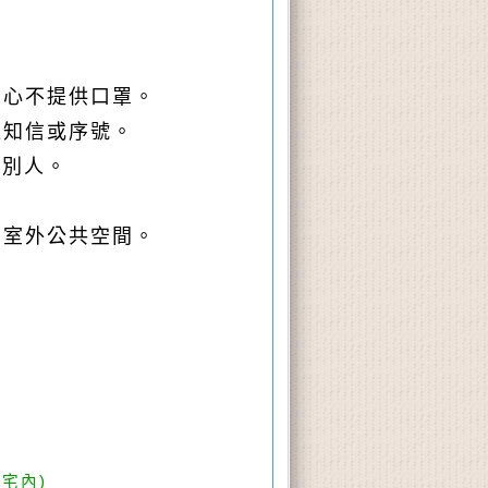
中心不提供口罩。
通知信
或序號。
護別人
。
的室外公共空間
。️
國宅內
)