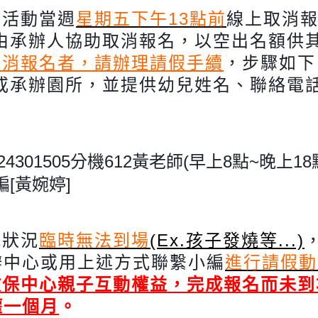
請活動當週
星期五下午13點前
線上取消
612由承辦人協助取消報名，以空出名額
取消報名者，請辦理請假手續
，步驟如下
編或承辦園所，並提供幼兒姓名、聯絡電
。
24301505分機612黃老師(早
上8點~晚上18
編[黃婉婷]
殊狀況
臨時無法到場
(Ex.孩子發燒等...)
辦中心或用上述方式聯繫小編
進行請假動
教保中心親子互動權益，完成報名而未到
權一個月
。