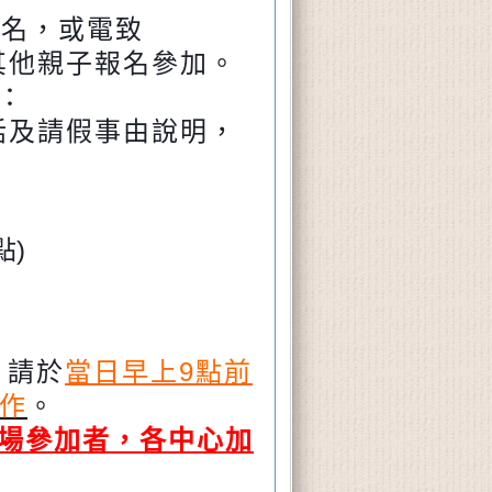
報名，或電致
供其他親子報名參加。
：
話及請假事由說明，
點)
，請於
當日早上9點前
作
。
場參加者，各中心加