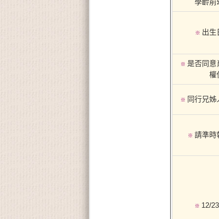
學齡前
出生
※
是否同意
※
權
同行兄姊
※
請準時
※
12/2
※