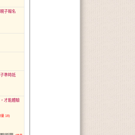
之親子報名
子準時抵
，才能體驗
總量 18)