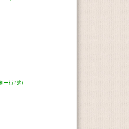
和一街
7
號
)