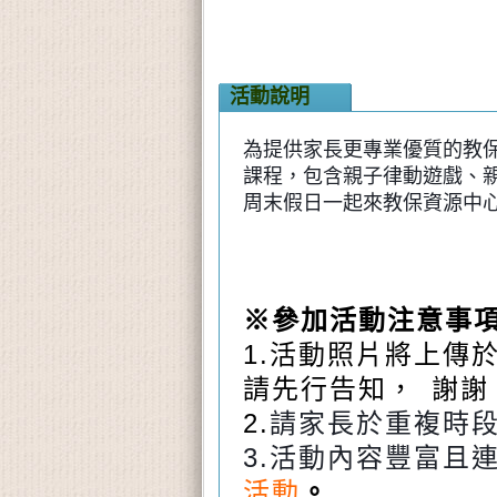
活動說明
為提供家長更專業優質的教
課程，包含親子律動遊戲、親
周末假日一起來教保資源中
※參加活動注意事
1.
活動照片將上傳
請先行告知
，
謝謝
2.
請家長於重複時
3.活動內容豐富且
活動
。