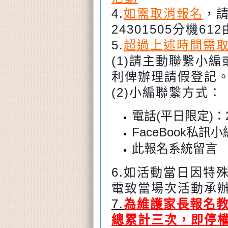
4.
如需取消報名
，
24301505分機
5.
超過上述時間需
(1)請主動聯繫小
利俾辦理請假登記
(2)小編聯繫方式：
電話(平日限定)：
FaceBook私訊小
此報名系統留言
6.如活動當日因特
電致當場次活動承
7.
為維護家長報名
總累計三次，即停