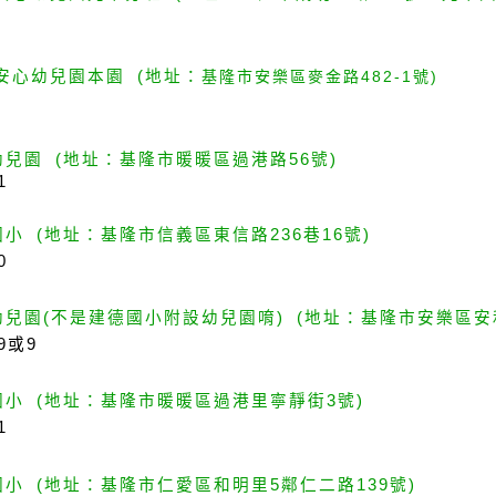
安心幼兒園本園
(
地址：
基隆市安樂區麥金路482-1號
)
幼兒園
(
地址：基隆市暖暖區過港路
56
號
)
1
小 (地址：基隆市信義區東信路236巷16號)
0
幼兒園
(
不是建德國小附設幼兒園唷
) (
地址：基隆市安樂區安
9
或
9
國小 (地址：基隆市暖暖區過港里寧靜街3號)
1
國小 (地址：基隆市仁愛區和明里5
鄰仁二路139號
)