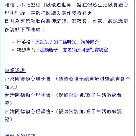
相信，不壯遊也可以環遊世界，樂在體驗生活以實踐心
理學理論，喜歡把閱讀與寫作變得有趣。
目前為阿德勒取向親師講師、部落客、作家。想認識更
多請點下面連結：
部落格：
流動瓶子的幸福時光
、
講師簡介
粉絲專頁：
流動瓶子
、
盧老師的阿德勒實驗室
專業認證
台灣阿德勒心理學會-《個體心理學讀書研討暨讀書會帶
領人》
台灣阿德勒心理學會-
《親師諮詢師/親子生活教練督
導》
台灣阿德勒心理學會-
《
親師諮詢師/親子生活教練認
證
》
接受過的採訪