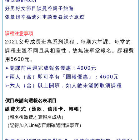
好男好女節目談曼谷親子旅遊
張曼娟幸福號列車談曼谷親子旅遊
課程注意事項
2021父母成長班為系列課程，每期六堂課。每堂的
課程主題不同且具相關性，故無法單堂報名。課程費
用5600元。
➢開課前兩週完成報名優惠：4900元
➢
兩人
（含）
即可享有『團報優惠』：4600元
➢六人
（含）以上開班，如人數未滿將取消課程
價目表請勾選報名表項目
繳費方式（匯款、信用卡、轉帳）
（報名後繳費才算報名成功）
（記得加入Line@官網確認開課事宜）