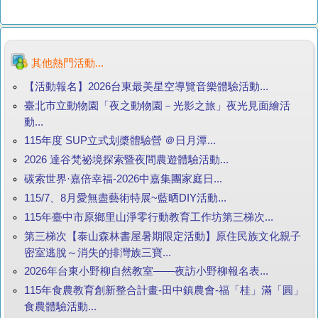
其他熱門活動...
【活動報名】2026台東最美星空導覽音樂體驗活動...
臺北市立動物園「夜之動物園－光影之旅」夜光見面繪活
動...
115年度 SUP立式划槳體驗營 ＠日月潭...
2026 達谷梵祕境探索暨夜間農遊體驗活動...
碳索世界·嘉倍幸福-2026中嘉集團家庭日...
115/7、8月愛無盡藝術特展~藍晒DIY活動...
115年臺中市原鄉里山淨零行動教育工作坊第三梯次...
第三梯次【泰山森林書屋暑期限定活動】原住民族文化親子
密室逃脫～消失的排灣族三寶...
2026年台東小野柳自然教室——夜訪小野柳報名表...
115年食農教育創新整合計畫-田中鎮農會-福「桂」滿「圓」
食農體驗活動...