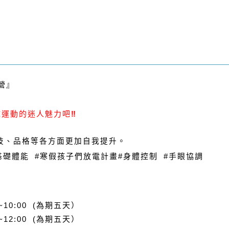
營』
球運動的迷人魅力吧
‼️
技、品格等各方面更加自我提升。
基礎體能
#
寒假孩子們放電計畫
#
身體控制
#
手眼協調
0~10:00
(為期五天）
~12:00
(為期五天）