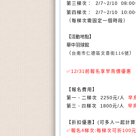
第三梯次： 2/7
~2/10 08:00
第四梯次： 2/7
~2/10 10:00
（每梯次需固定一個時段）
【活動地點】
華中羽球館
（
）
台南市仁德區文善街116號
✅12/31前報名享
早鳥價優惠
【報名費用】
第一
二
梯次 2250元
/
人
早
、
第三
梯次 1800元
/
人
早鳥
、四
【折扣優惠】(可多人一起計算
✅報名4梯次:每梯次可折100