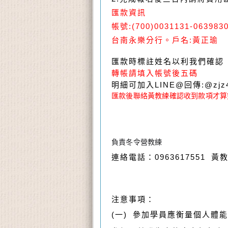
匯款資訊
帳號:(700)0031131-0639
台南永樂分行。戶名:黃正瑜
匯款時標註姓名以利我們確認
轉帳請填入帳號後五碼
明細可加入LINE@回傳:@zjz
匯款後聯絡黃教練確認收到款項才算
負責冬令營教練
電話：0963617551 黃
連絡
注意事項：
(
一
)
參加學員應衡量個人體能