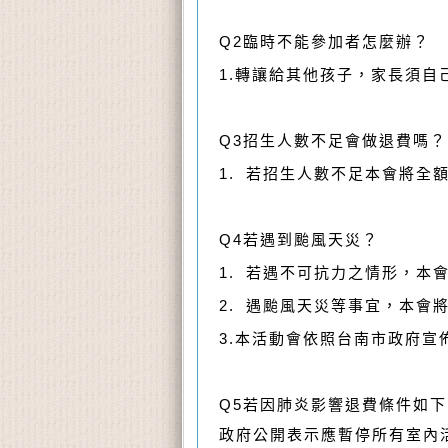
Q2
臨時不能參加者怎麼辦？
1.
轉讓給其他孩子，家長須自
Q3
招生人數不足會做退費嗎？
1.
若招生人數不足本會將全
Q4
若遇到颱風天災？
1.
若遇不可抗力之情形，本
2.
遇颱風天災等事宜，本會
3.
本活動會依照台南市政府宣
Q5
若因肺炎影響退費條件如下
政府公開表示應暫停所有室內