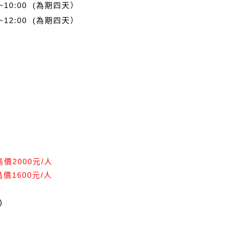
~10:00
(為期四
天）
~12:00
(為期四天）
鳥價
2000元
/
人
價1600
元
/
人
)
元