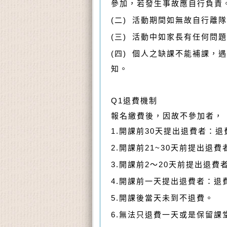
參加，若發生事故應自行負責
(
二
)
活動期間如無故自行離隊
(
三
)
活動中如家長有任何問題
(
四
)
個人之缺課不能補課，遇
知。
Q1
退費機制
報名繳費後，因故不參加者，
1.
開課前
30
天提出退費者：退
2.
開課前
21~30
天前提出退費
3.
開課前
2
～
20
天前提出退費
4.
開課前一天提出退費者：退
5.
開課後當天未到不退費。
6.
無法只退費一天或是保留課