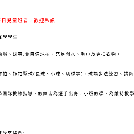
元
平日兒童班者，歡迎私訊
在學學生
動服、球鞋
,
並自備球拍、充足開水、毛巾及更換衣物。
握拍、揮拍擊球
(
長球、小球、切球等
)
、球場步法練習、講解
學團隊教練指導，教練皆為選手出身，小班教學，為維持教
。
匯款至帳戶: