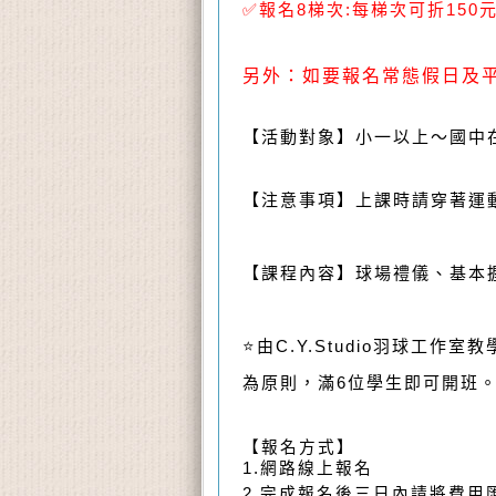
✅
報名8梯次:每梯次可折150
另外：如要報名常態假日及
【活動對象】小一以上～國中
【注意事項】上課時請穿著運
【課程內容】球場禮儀、基本
⭐
由
C.Y.Studio
羽球工作室教
為原則，滿
6
位學生即可開班
【報名方式】
1.網路線上報名
2.
完成報名後三日內請將費用