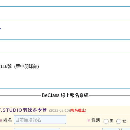
Y
16號 (華中羽球館)
BeClass 線上報名系統
.Y.STUDIO羽球冬令營
(2022-02-10)
(報名截止)
姓名
性別
※
※
男
女