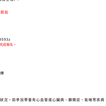
830郵局
4593z
完成報名。
教練
狀況，如參加學童有心血管或心臟病、癲癇症、氣喘等疾病