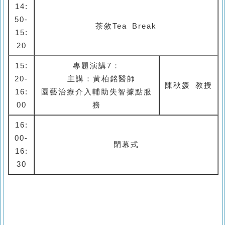
14:
50-
茶敘Tea Break
15:
20
15:
專題演講7：
20-
主講：黃柏銘
醫師
陳秋媛
教授
16:
園藝治療介入輔助失智據點服
00
務
16:
00-
閉幕式
16:
30