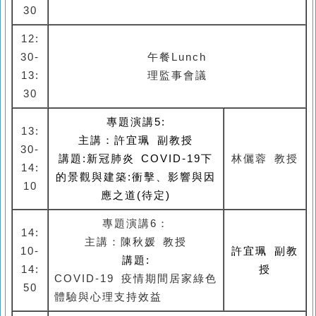
30
12:
30-
午餐Lunch
13:
理監事會議
30
專題演講5:
13:
主講：
許宜珮 副教授
30-
講題:
新冠肺炎 COVID-19下
林儷蓉 教授
14:
的景觀與建築:衝擊、影響與因
10
應之道(待定)
專題演講6：
14:
主講：陳秋媛
教授
10-
許宜珮 副教
講題:
14:
授
COVID-19
疫情期間居家綠色
50
體驗與心理支持效益