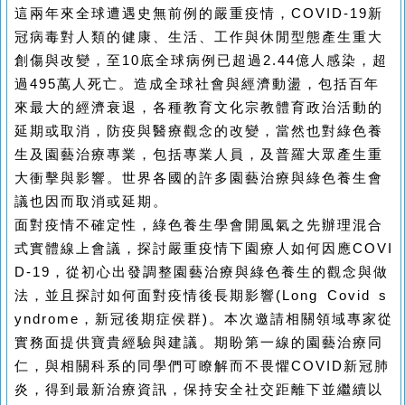
這兩年來全球遭遇史無前例的嚴重疫情，COVID-19新
冠病毒對人類的健康、生活、工作與休閒型態產生重大
創傷與改變，至10底全球病例已超過2.44億人感染，超
過495萬人死亡。造成全球社會與經濟動盪，包括百年
來最大的經濟衰退，各種教育文化宗教體育政治活動的
延期或取消，防疫與醫療觀念的改變，當然也對綠色養
生及園藝治療專業，包括專業人員，及普羅大眾產生重
大衝擊與影響。世界各國的許多園藝治療與綠色養生會
議也因而取消或延期。
面對疫情不確定性，綠色養生學會開風氣之先辦理混合
式實體線上會議，探討嚴重疫情下園療人如何因應COVI
D-19，從初心出發調整園藝治療與綠色養生的觀念與做
法，並且探討如何面對疫情後長期影響(Long Covid s
yndrome，新冠後期症侯群)。本次邀請相關領域專家從
實務面提供寶貴經驗與建議。期盼第一線的園藝治療同
仁，與相關科系的同學們可瞭解而不畏懼COVID新冠肺
炎，得到最新治療資訊，保持安全社交距離下並繼續以