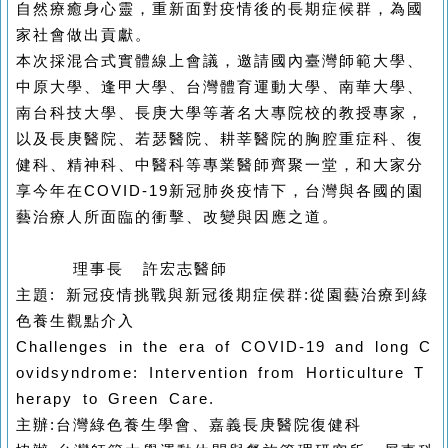
自然療癒身心靈，重新面對疫情後的長期症候群，為國
家社會做出貢獻。
本次採混合式實體線上會議，邀請國內臺灣師範大學、
中原大學、逢甲大學、台灣體育運動大學、南華大學、
南台科技大學、長庚大學等著名大專院校的教授專家，
以及長庚醫院、若瑟醫院、耕莘醫院的胸腔重症科、復
健科、精神科、中醫科等專業醫師齊聚一堂，和大家分
享今年在COVID-19新冠肺炎疫情下，台灣與各國的園
藝治療人所面臨的衝擊、改變與因應之道。
理事長 許宏志醫師
主題:
新冠疫情挑戰與新冠後期症侯群:從園藝治療到綠
色養生觀點介入
Challenges in the era of COVID-19 and long C
ovidsyndrome: Intervention from Horticulture T
herapy to Green Care.
主辦:台灣綠色養生學會、嘉義長庚醫院復健科