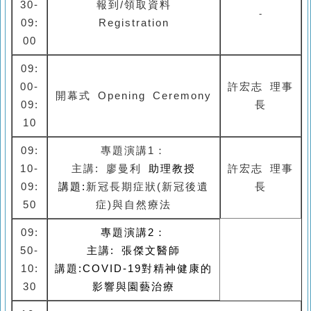
30-
報到/領取資料
-
09:
Registration
00
09:
00-
許宏志 理事
開幕式 Opening Ceremony
09:
長
10
09:
專題演講1：
10-
主講: 廖曼利
助理教授
許宏志 理事
09:
講題:
新冠長期症狀(新冠後遺
長
50
症)與自然療法
09:
專題演講2：
50-
主講: 張傑文
醫師
10:
講題:COVID-19對精神健康的
30
影響與園藝治療