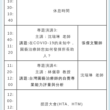
10:
30-
休息時間
10:
40
專題演講3:
10:
主講：
沈瑞琳 老師
40-
講題:
在COVID-19的未知中，
張傑文
醫師
11:
園藝治療師您如何發揮所長助
20
人
？
11:
專題演講4:
20-
主講：林儷蓉 教授
沈瑞琳 老師
12:
講題:
台灣園藝治療師的自覺專
00
業能力評量與分析
12:
00-
授證大會(HTA、HTM)
12: