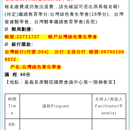
報名繳費成功無法退費，請先確認可否出席再報名喔!
(待定)繼續教育學分:台灣綠色養生學會(16學分)、台灣
復健醫學會、台灣醫事繼續教育學會(長照)
Ø
郵局劃撥:
帳號:22711727 帳戶台灣綠色養生學會
Ø
銀行匯款:
台灣銀行(代號:004) 分行:太保分行 帳號:06700109
9072
戶名:台灣綠色養生學會
議 程 40分
【地點：嘉義長庚醫院國際會議中心第一階梯教室】
時間
主持人/與談人
Tim
議程Program
Facilitator/P
e
anelist
08: