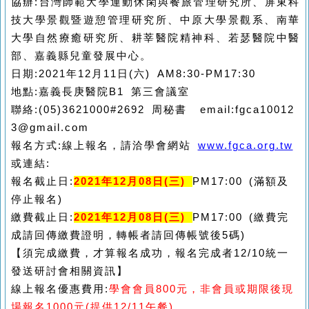
協辦:
台灣師範大學運動休閑與餐旅管理研究所、
屏東科
技大學景觀暨遊憩管理研究所
、中原大學景觀系、南華
大學自然療癒研究所、耕莘醫院精神科、若瑟醫院中醫
部、嘉義縣兒童發展中心。
日期:2021年
12
月11日(六)
AM8:30-PM17:30
地點:
嘉義長庚醫院B1 第三
會議室
聯絡:(05)3621000#2692 周秘書 email:fgca10012
3@gmail.com
報名方式:線上報名，請洽學會網站
www.fgca.org.tw
或連結:
報名截止日:
2021
年12月08日(三)
PM17:00 (
滿額及
停止報名)
繳費截止日:
2021
年12月08日(三)
PM17:00 (
繳費完
成請回傳繳費證明，轉帳者請回傳帳號後5碼)
【須完成繳費，才算報名成功，報名完成者12/10統一
發送研討會相關資訊】
線上報名優惠費用:
學會會員800元，非會員或期限後現
場報名1000元(提供12/11午餐)