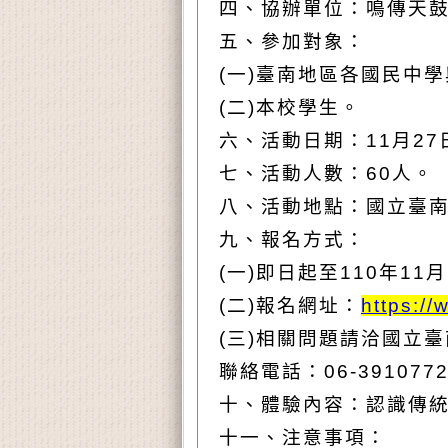
四、協辦單位：鳴傳天
五、參加對象：
(
一)臺南地區各國民中
(
二)本校學生。
六、活動日期：11月27日
七、活動人數：60人。
八、活動地點：國立臺
九、報名方式：
(
一)
即日起至110年11
(
二)報名網址：
https:/
(
三)相關問題請洽國立
聯絡電話：06-3910772
十、體驗內容：認識傳統
十一、注意事項：