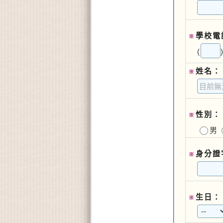
學校電
※
(
姓名：
※
性別：
※
男
身分證
※
生日：
※