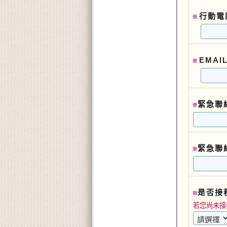
行動電
※
EMAI
※
緊急聯
※
緊急聯
※
是否接
※
若您尚未接