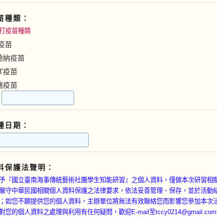
苗種類：
打疫苗種類
Z疫苗
莫德納疫苗
NT疫苗
高端疫苗
：
種日期：
料保護法聲明：
予『國立臺南海事傳統藝術社團學生知能研習』之個人資料，僅做本次研習相
嚴守中華民國相關個人資料保護之法律要求，依法妥善管理、保存，並於活動
；如您不願提供您的個人資料，主辦單位將無法有效聯絡您而影響您參加本次
您的個人資料之處理與利用有任何疑問，歡迎E-mail至tccy0214@gmail.co