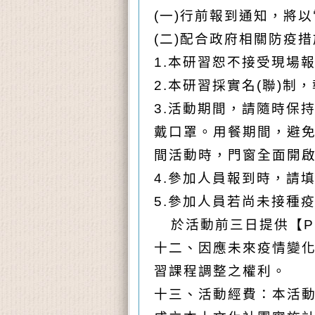
(
一)行前報到通知，將
(
二)配合政府相關防疫
1.
本研習恕不接受現場
2.
本研習採實名(聯)制
3.
活動期間，請隨時保持
戴口罩。用餐期間，避免
間活動時，門窗全面開
4.
參加人員報到時，請填寫
5.
參加人員若尚未接種
於活動前三日提供【P
十二、因應未來疫情變
習課程調整之權利。
十三、活動經費：本活動