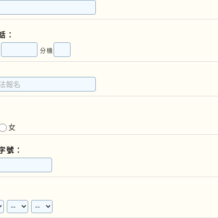
話：
)
分機
女
字號：