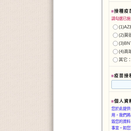
接種疫
※
請勾選已施
(1)A
(2)
(3)B
(4)
其它
疫苗接
※
個人資
※
您於此提供
用，我們將
毀您的資料
事宜。如您對