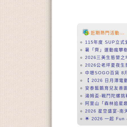
近期熱門活動...
115年度 SUP立
暑「齊」運動瘋攀樹
2026三美生態營之
2026公老坪夏夜生
中壢SOGO百貨 8
【 2026 日月潭電
安泰藍鵲育兒友善園 08
湯姆盃-戰鬥陀螺挑戰
阿里山「森林追星趣」
2026 星空盛宴-
🌟 2026 一起 F