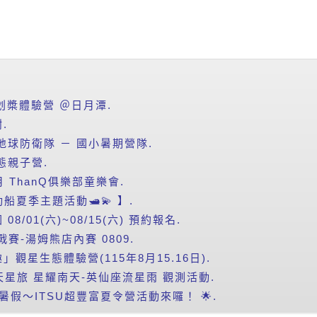
式划槳體驗營 ＠日月潭.
.
地球防衛隊 － 國小暑期營隊.
態親子營.
月 ThanQ俱樂部童樂會.
動船夏季主題活動🛥️💫 】.
/01(六)~08/15(六) 預約報名.
賽-湯姆熊店內賽 0809.
觀星生態體驗營(115年8月15.16日).
南天星旅 星耀南天-英仙座流星雨 觀測活動.
un 暑假～ITSU超豐富夏令營活動來囉！ 🌟.