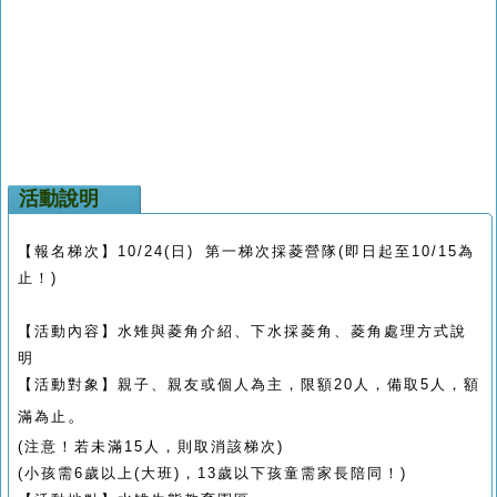
活動說明
【報名梯次】
10/24(
日
)
第一梯次採菱營隊(
即日起至
10/15
為
止！)
【活動內容】水雉與菱角介紹、下水採菱角、菱角處理方式說
明
【活動對象】親子、親友或個人為主，限額
20
人，備取
5
人，額
。
滿為止
(注意！
若未滿
15
人，則取消該梯次
)
(
小孩需
6
歲以上
(
大班
)
，
13
歲以下孩童需家長陪同！
)