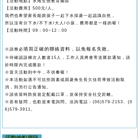
【活動地點】水雉生態教育園區
【活動費用】
500
元
/
人。
我們也希望家長能跟孩子一起下水採菱一起認識自然
，
所以沒有分下水
/
不下水
/
大人
/
小孩，費用都是一樣的喔！
【活動時間】
09
：
00~12
：
00
填寫正確的聯絡資料，以免報名失敗。
※
請務必
※
待確認該梯次人數達
15
人，工作人員將會寄送匯款通知，請
於時限內完成匯款！
※
當天活動到中午，不供餐喔！
※
本活動如遇不可抗拒因素或因菱角生長欠佳而導致活動取
消，則另行公告通知。
※
請依當時防疫規定配戴口罩，並保持安全社交距離。
※
若有疑問，也歡迎來電詢問。洽詢電話：
(06)579-2153
、
(0
6)579-3911
。