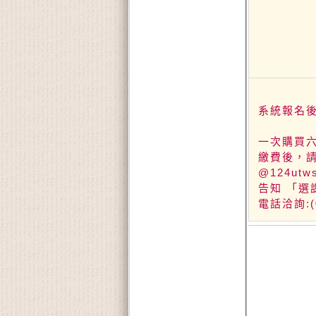
系統報名
一次購買
繳費後，請EM
@124utw
告知 「選
電話洽詢:(0