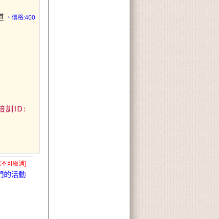
傳道
、價格:400
培訓ID:
X不可取消]
門的活動