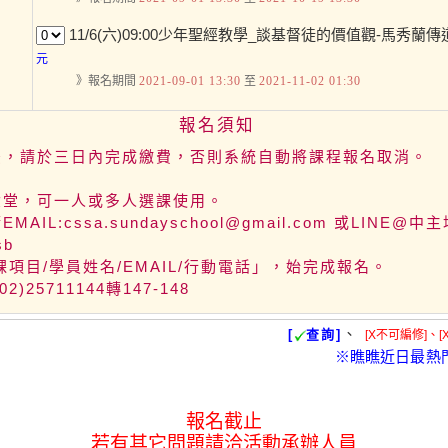
11/6(六)09:00少年聖經教學_談基督徒的價值觀-馬秀蘭
元
》報名期間
2021-09-01 13:30
至
2021-11-02 01:30
報名須知
後，請於三日內完成繳費，否則系統自動將課程報名取消。
六堂，可一人或多人選課使用。
AIL:cssa.sundayschool@gmail.com 或LINE@中主
sb
課項目/學員姓名/EMAIL/行動電話」，始完成報名。
2)25711144轉147-148
、
[
查詢]
[X不可編修]、[
※瞧瞧近日最熱
報名截止
若有其它問題請洽活動承辦人員