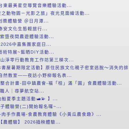
台東最美星空導覽音樂體驗活動...
之動物園－光影之旅」夜光見面繪活動...
划槳體驗營 ＠日月潭...
泰安文化生態輕旅行...
探索暨夜間農遊體驗活動...
2026中嘉集團家庭日...
藝術特展~藍晒DIY活動...
里山淨零行動教育工作坊第三梯次...
書屋暑期限定活動】原住民族文化親子密室逃脫～消失的排灣
自然教室——夜訪小野柳報名表...
新整合計畫-田中鎮農會-福「桂」滿「圓」食農體驗活動...
小職人｜尋夢航空站...
船夏季主題活動🛥️💫 】...
子體驗營(二)開始報名囉~...
肉手作農場-食農教育體驗《小黃瓜農食趣》...
農體驗】 2026插秧體驗...