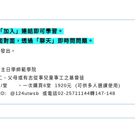
「
加入」
連結即可學習。
面對面，透過「聊天」即時問問題。
天發出。
人主日學師範學院
工、父母或有志從事兒童事工之基督徒
 /堂 ，一次購買6堂 1920元 (可供多人選課使用)
@124utwsb
D:
或電話02-25711144轉147-148