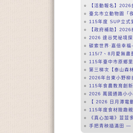
【活動報名】2026
臺北市立動物園「夜
115年度 SUP立式
【政府補助】2026
2026 達谷梵祕境
碳索世界·嘉倍幸福-
115/7、8月愛無盡
115年臺中市原鄉
第三梯次【泰山森林
2026年台東小野柳
115年食農教育創
2026 萬國通路小
【 2026 日月潭電動
115年度食材險趣親
《真心加場》荳荳多
手把青秧插滿田 —【