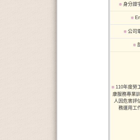
身分證
※
Em
※
公司
※
※
110年度勞
※
康服務專業訓
人因危害評
務運用工