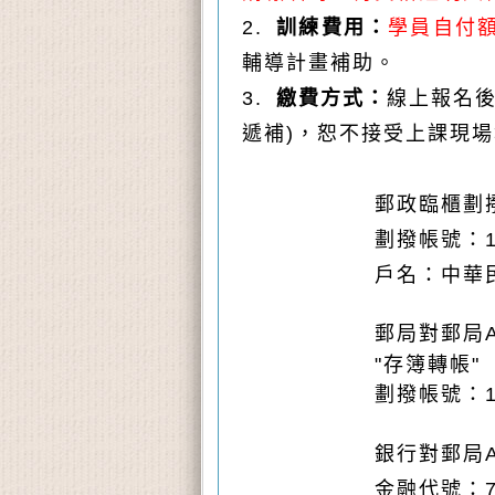
2.
訓練費用：
學員自付額
輔導計畫補助。
3.
繳費方式：
線上報名
遞補)，恕不接受上課現
郵政臨櫃劃
劃撥帳號：1700
戶名：中華民國
郵局對郵局AT
"存簿轉帳" =
劃撥帳號：1700
銀行對郵局A
金融代號：70