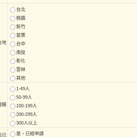
台北
桃園
新竹
苗栗
在地
台中
南投
彰化
雲林
其他
1-49人
50-99人
規模
100-199人
200-299人
300人以上
是，已經申請
否已