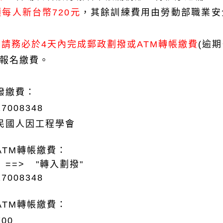
每人新台幣720元
，其餘訓練費用由勞動部職業安
後
請務必於4天內完成郵政劃撥或ATM轉帳繳費
(逾
場報名繳費。
撥繳費：
8348
人因工程學會
M轉帳
繳費：
=>
"轉入劃撥"
8348
TM
轉帳繳費：
0