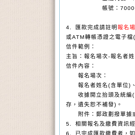
帳號：7000010-
4. 匯款完成請註明
報名場
或ATM轉帳憑證之電子檔
信件範例：
主旨：報名場次-報名者姓名
信件內容：
報名場次：
報名者姓名(含單位)
收據開立抬頭及統編
存，遺失恕不補發)。
附件：郵政劃撥單據
5. 相關報名及繳費資
6. 已完成匯款繳費者，