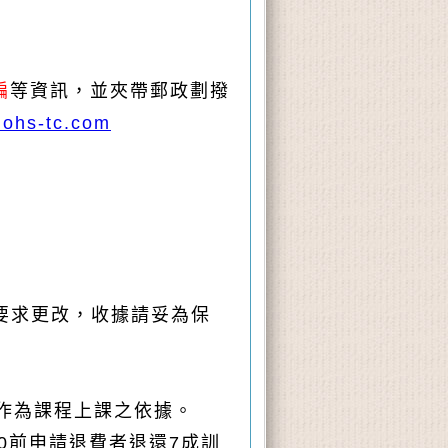
編
等資訊
，並夾帶郵政
劃撥
ohs-tc.com
要求更改，收據請妥為保
並作為課程上課之依據。
00前申請退費者退還7成訓