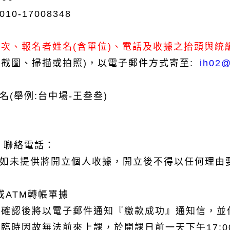
17008348
次、報名者姓名(含單位)、電話及收據之抬頭與統
(截圖、掃描或拍照)
，以
電子郵件方式
寄至:
ih02@
(舉例:台中場-王叁叁)
、聯絡電話：
(如未提供將開立個人收據，開立後不得以任何理由
或ATM轉帳單據
訊經確認後將以電子郵件通知『繳款成功』通知信，
如臨時因故無法前來上課，於開課日前一天下午17: