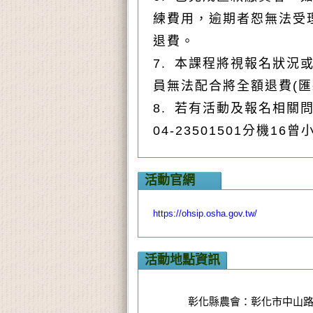
練費用，逾期者恕無法受
退費。
7. 本課程將視報名狀
員無法配合將全額退費(
8. 若有活動及報名相
04-23501501分機1
活動官網
https://ohsip.osha.gov.tw/
活動地點資訊
彰化縣農會：彰化市中山路二