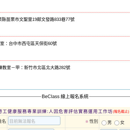
縣苗栗市文聖里19鄰文發路833巷77號
議室：台中市西屯區天保街60號
練教室－甲：新竹市北區北大路282號
BeClass 線上報名系統
度勞工健康服務專業訓練:人因危害評估實務運用工作坊
(報名截止)
姓名
性別
※
男
女