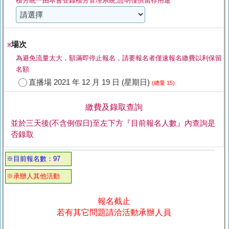
積分統一由本會登錄積分管理系統,證明僅供留存用途
場次
※
為避免流量太大，額滿即停止報名，請要報名者僅速報名繳費以利保留
名額
直播場 2021 年 12 月 19 日 (星期日)
(總量 15)
繳費及錄取查詢
並於三天後(不含例假日)至左下方『目前報名人數』內查詢是
否錄取
※目前報名數：97
※承辦人其他活動
報名截止
若有其它問題請洽活動承辦人員