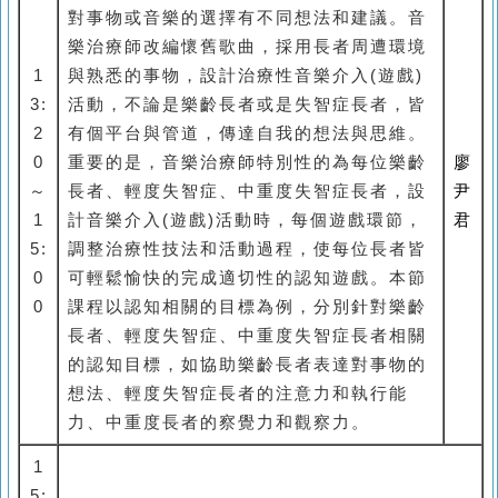
對事物或音樂的選擇有不同想法和建議。音
樂治療師改編懷舊歌曲，採用長者周遭環境
1
與熟悉的事物，設計治療性音樂介入(遊戲)
3:
活動，不論是樂齡長者或是失智症長者，皆
2
有個平台與管道，傳達自我的想法與思維。
0
重要的是，音樂治療師特別性的為每位樂齡
廖
～
長者、輕度失智症、中重度失智症長者，設
尹
1
計音樂介入(遊戲)活動時，每個遊戲環節，
君
5:
調整治療性技法和活動過程，使每位長者皆
0
可輕鬆愉快的完成適切性的認知遊戲。本節
0
課程以認知相關的目標為例，分別針對樂齡
長者、輕度失智症、中重度失智症長者相關
的認知目標，如協助樂齡長者表達對事物的
想法、輕度失智症長者的注意力和執行能
力、中重度長者的察覺力和觀察力。
1
5: