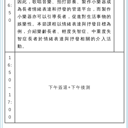
因此，歌唱音樂、拍打節奏、製作小樂器成
6:
為長者情緒表達和抒發的管道平台，而製作
5
小樂器亦可以引導長者，促進對生活事物的
0
娛樂性。本節課程以情緒表達與抒發目標為
例，介紹樂齡長者、輕度失智症、中重度失
智症長者於情緒表達與抒發相關的介入活
動。
1
6:
5
0
～
下午簽退+下午後測
1
7:
0
0