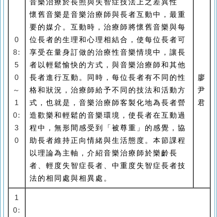
音樂治療於長照與失智症技法上之差異性
懷舊音樂是音樂治療師與長者互動中，最重
要的媒介。互動時，治療師將懷舊音樂與每
0
位長者的生理和心理相結合，使每位長者可
8:
享受在量身訂做的治療性音樂情境中，讓長
5
者以輕鬆愉快的方式，與音樂治療師和其他
0
長者進行互動。同時，每位長者有不同的性
廖
～
格和狀況，治療師給予不同的技法和活動方
尹
1
式，也就是，音樂治療師客製化地為長者營
君
0:
造歡樂和輕鬆的音樂環境，使長者在互動過
3
程中，無形間感受到「被尊重」的感覺，協
0
助長者維持正向情緒與生活態度。本節課程
以理論為主軸，介紹音樂治療師於樂齡長
者、輕度失智症長者、中重度失智症長者技
法的相同處與相異處。
1
0: