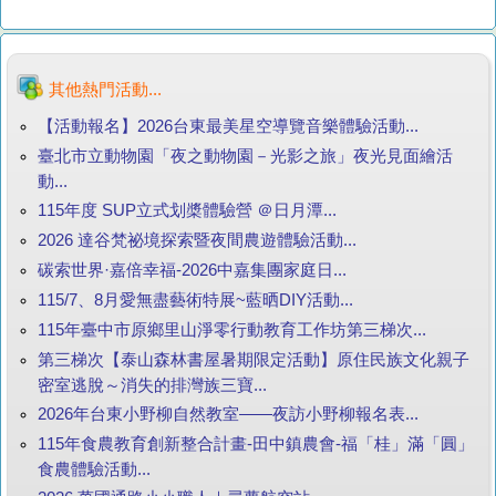
其他熱門活動...
【活動報名】2026台東最美星空導覽音樂體驗活動...
臺北市立動物園「夜之動物園－光影之旅」夜光見面繪活
動...
115年度 SUP立式划槳體驗營 ＠日月潭...
2026 達谷梵祕境探索暨夜間農遊體驗活動...
碳索世界·嘉倍幸福-2026中嘉集團家庭日...
115/7、8月愛無盡藝術特展~藍晒DIY活動...
115年臺中市原鄉里山淨零行動教育工作坊第三梯次...
第三梯次【泰山森林書屋暑期限定活動】原住民族文化親子
密室逃脫～消失的排灣族三寶...
2026年台東小野柳自然教室——夜訪小野柳報名表...
115年食農教育創新整合計畫-田中鎮農會-福「桂」滿「圓」
食農體驗活動...