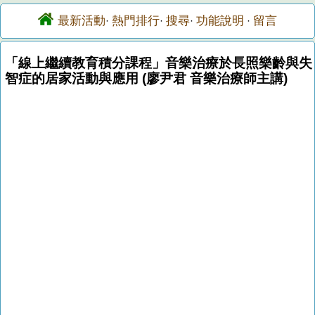
最新活動
熱門排行
搜尋
功能說明
留言
·
·
·
·
「線上繼續教育積分課程」音樂治療於長照樂齡與失
智症的居家活動與應用 (廖尹君 音樂治療師主講)