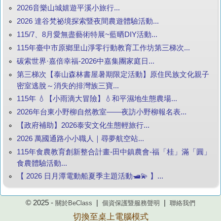
2026音樂山城嬉遊平溪小旅行...
2026 達谷梵祕境探索暨夜間農遊體驗活動...
115/7、8月愛無盡藝術特展~藍晒DIY活動...
115年臺中市原鄉里山淨零行動教育工作坊第三梯次...
碳索世界·嘉倍幸福-2026中嘉集團家庭日...
第三梯次【泰山森林書屋暑期限定活動】原住民族文化親子
密室逃脫～消失的排灣族三寶...
115年 💧【小雨滴大冒險】💧和平濕地生態農場...
2026年台東小野柳自然教室——夜訪小野柳報名表...
【政府補助】2026泰安文化生態輕旅行...
2026 萬國通路小小職人｜尋夢航空站...
115年食農教育創新整合計畫-田中鎮農會-福「桂」滿「圓」
食農體驗活動...
【 2026 日月潭電動船夏季主題活動🛥️💫 】...
© 2025 -
|
|
關於BeClass
個資保護暨服務聲明
聯絡我們
切換至桌上電腦模式