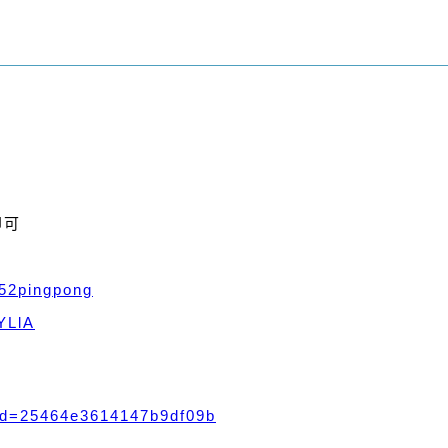
即可
/52pingpong
hYLlA
rid=25464e3614147b9df09b