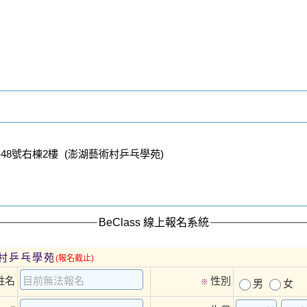
8號右棟2樓 (澎湖藝術村乒乓學苑)
BeClass 線上報名系統
村乒乓學苑
(報名截止)
姓名
性別
※
男
女