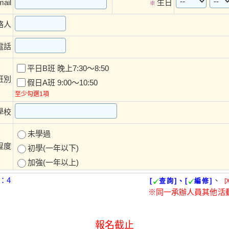
ail
生日
※
絡人
電話
平日B班 晚上7:30～8:50
班別
假日A班 9:00～10:50
至少勾選1項
學校
未學過
程度
初學(一年以下)
加強(一年以上)
：4
、
[
查詢]、[
編修]
[
※同一承辦人員其他活
報名截止