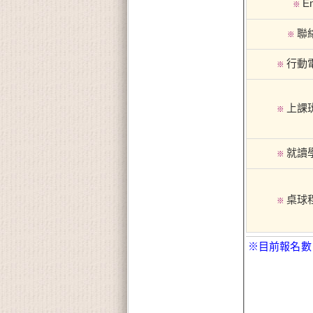
Em
※
聯
※
行動
※
上課
※
就讀
※
桌球
※
※目前報名數