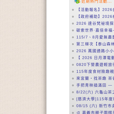
近期熱門活動...
【活動報名】2026
【政府補助】2026
2026 達谷梵祕境
碳索世界·嘉倍幸福-
115/7、8月愛無盡
第三梯次【泰山森林
2026 萬國通路小
【 2026 日月潭電動
0820下營農遊輕旅行
115年度食材險趣親
來宜蘭‧找茶趣 茶香
手把青秧插滿田 —【
8/22(六) 六龜山茶
[慈濟大學]115年
08/15 (六) 
🎨 嘉義市親子圍棋