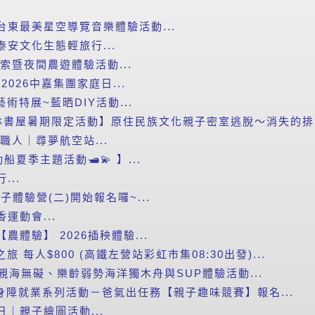
台東最美星空導覽音樂體驗活動...
泰安文化生態輕旅行...
探索暨夜間農遊體驗活動...
2026中嘉集團家庭日...
藝術特展~藍晒DIY活動...
書屋暑期限定活動】原住民族文化親子密室逃脫～消失的排灣
小職人｜尋夢航空站...
船夏季主題活動🛥️💫 】...
...
子體驗營(二)開始報名囉~...
運動會...
農體驗】 2026插秧體驗...
之旅 每人$800 (高鐵左營站彩虹市集08:30出發)...
度親海無礙、樂齡弱勢海洋獨木舟與SUP體驗活動...
新竹市身障就業系列活動－爸氣出任務【親子趣味競賽】報名...
日｜親子繪圖活動...