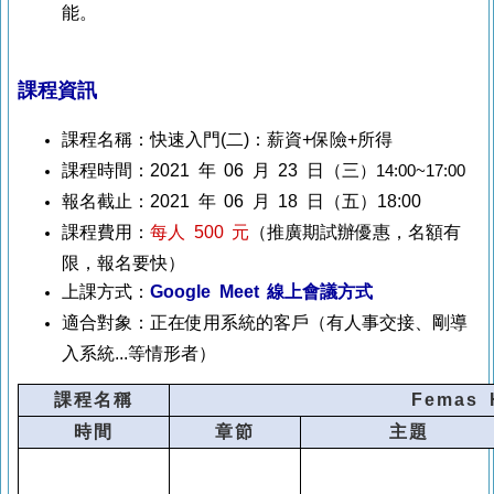
能。
課程資訊
課程名稱：快速入門(二)：薪資+保險+所得
課程時間：2021 年 06 月 23 日（三
）14:00~17:00
報名截止：2021 年 06 月 18 日（五）18:00
課程費用：
每人 500 元
（推廣期試辦優惠，名額有
限，報名要快）
上課方式：
Google Meet 線上會議方式
適合對象：正在使用系統的客戶（有人事交接、剛導
入系統...等情形者）
課程名稱
Femas
時間
章節
主題