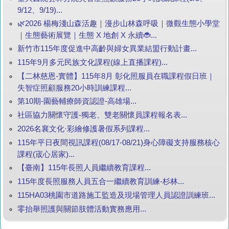
9/12、9/19)...
🌿2026 楊梅淺山森活趣｜漫步山林森呼吸｜微觀生態小學堂
｜生態藝術展覽｜生態 X 地創 X 永續🐞...
新竹市115年度促進中高齡與婦女異業結盟行動計畫...
115年9月多元民族文化課程(線上直播課程)...
【二林慈恩-實體】115年8月 彰化照服員在職課程假日班｜
失智症照顧服務20小時訓練課程...
第10期-園藝輔療師資認證-高雄場...
社區協力關懷守護-獨老、雙老關懷員課程報名表...
2026名襄文化·彩繪修護暑假系列課程...
115年平日夜間視訊課程(08/17-08/21)身心障礙支持服務核心
課程(宬心居家)...
【臺南】115年長照人員繼續教育課程...
115年度長照服務人員五合一繼續教育訓練-杉林...
115HA03桃園市道路施工監造及現場管理人員認證訓練班...
零抬舉照護與關節肢體活動實務應用...