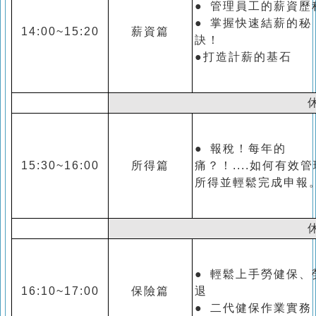
● 管理員工的薪資歷
● 掌握快速結薪的秘
14:00~15:20
薪資篇
訣！
●打造計薪的基石
● 報稅！每年的
15:30~16:00
所得篇
痛？！....如何有效管
所得並輕鬆完成申報
● 輕鬆上手勞健保、
16:10~17:00
保險篇
退
● 二代健保作業實務