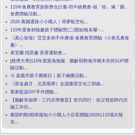
115年食農教育創新整合計畫-田中鎮農會-福「桂」滿「圓」
食農體驗活動...
2026 萬國通路小小職人｜尋夢航空站...
115年度食材險趣親子體驗營(二)開始報名囉~...
《真心加場》荳荳多肉手作農場-食農教育體驗《小黃瓜農食
趣》...
來宜蘭‧找茶趣 茶香運動會...
[慈濟大學]115年度親海無礙、樂齡弱勢海洋獨木舟與SUP體
驗活動...
🎨 嘉義市親子圍棋日｜親子繪圖活動...
《茶金歲月．北茶風華》走讀臺茶文化三部曲...
客家藍染DIY手作體驗...
【樂齡幸福學：三代共學教室】世代同行：祖父母節跨代共
融工作坊...
樂甜釣蝦(蝦咪攏知小小職人小店長體驗)20261115場次報
名...