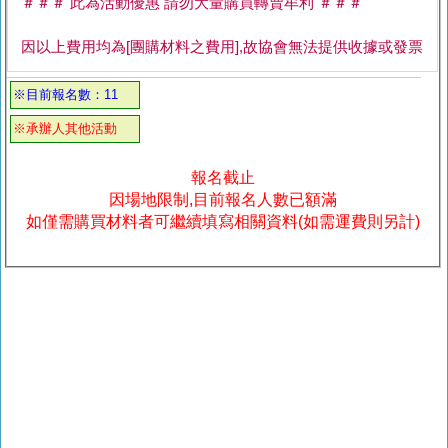
＃＃＃ 此為活動優惠 請勿大量購買轉賣牟利 ＃＃＃
因以上費用均為[團購材料之費用],故協會無法提供收據或發票
※目前報名數：11
※承辦人其他活動
報名截止
因場地限制,目前報名人數已額滿
如僅需購買材料者可繼續填寫相關資料(如需運費則另計)