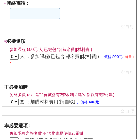
聯絡電話：
*
空白行
必要選項
※
參加課程 500元/人 已經包含([報名費][材料費])
人 ；參加課程(已包含[報名費][材料費])
、價格:500元
總量:1
9
空白行
非必要加購
另外多買 (ex: 選′1′ 你就會有2套材料 / 選′5′ 你就有6套材料)
套 ；加購材料費用(請自取)
、價格:400元
空白行
非必要選項：
參加課程之報名費′不′含此簡易便攜式電鍵