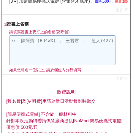
加購簡易便攜式電鍵 (含集合木底座)
、價格:500元
總量:200
空白行
證書上名稱
※
請填寫證書上要打上的名稱(及呼號)
如果您報名一位以上, 請於欄位內分行填寫
空白行
繳費說明
[報名費]及[材料費]用請於當日活動報到時繳交
[簡易便攜式電鍵] 不含於一般材料中
針對本次活動特委請供貨廠商提供[NoMark簡易便攜式電鍵]
優惠價 500元/只