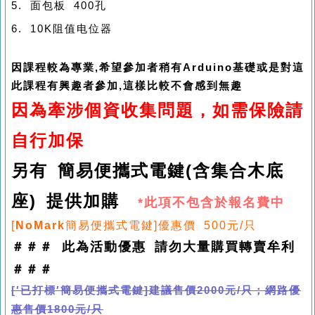
5. 面包板 400孔
6. 10K阻值电位器
因課程較為專業,希望參加者稍有Arduino基礎或是對這
此課程有興趣者參加,這樣比較不會感到無趣
因為牽涉個資收集問題，如需保險請
自行加保
另有 簡易便攜式電鍵(含集合木底
座) 提供加購
*此項不包含於報名費中
[
NoMark
簡易便攜式電鍵]優惠價 500元/只
＃＃＃ 此為活動優惠 請勿大量購買轉賣牟利
＃＃＃
[′已打標′簡易便攜式電鍵]建議售價2000元/只；網路優
惠售價1800元/只