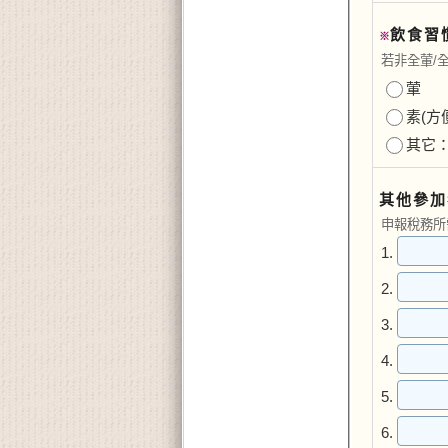
飲食習
※
若非全葷/
葷
素(方
其它
其他參加
申報稅務所需
1.
2.
3.
4.
5.
6.