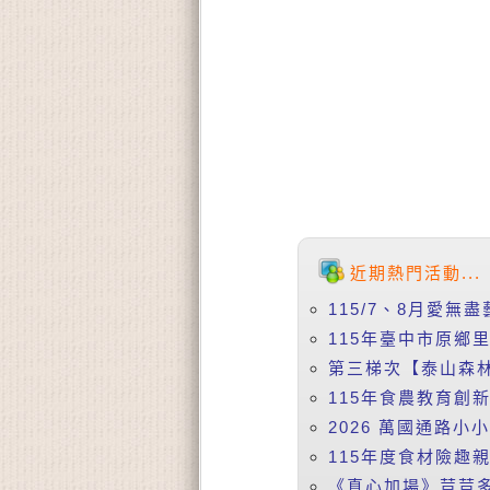
近期熱門活動...
115/7、8月愛無盡
115年臺中市原鄉
第三梯次【泰山森林
115年食農教育創
2026 萬國通路小
115年度食材險趣親
《真心加場》荳荳多