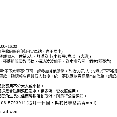
0~16:00
生態園區(近隆田火車站、官田國中)
40人，候補5人，額滿為止(小孩需6歲以上(大班))
、種菱相關環教活動、探訪淩波仙子、為水雉佈置一個家(種菱角)
“不下水種菱”但可一起參加其他活動，酌收50元/人；3歲以下不收
匯款，確認報名達最低人數後，統一寄送匯款資訊至mail信箱，請記
因此費用不分大人或小孩。
但還是會碰到泥巴及水，請多帶一套衣服備用。
因菱角生長欠佳而導致活動取消，則另行公告通知。
、06-5793911(禮拜一休園，與我們聯絡請寄mail)
ail.com