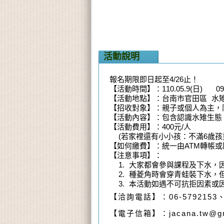
活動說明
報名期限即日起至4/26止！
【活動時間】：110.05.9(日) 09:0
【活動地點】：台南市官田區 水雉
【招收對象】：親子或個人為主，限額
【活動內容】：包含認識水雉生態
【活動費用】：400元/人
(若家裡還有小小孩：不滿6歲孩童
【如何繳費】：統一由ATM轉帳或
【注意事項】：
1. 大家都會參與課程及下水，
2. 種菱角時會穿青蛙裝下水，
3. 本活動如遇不可抗拒因素或
【洽詢電話】：06-5792153
【電子信箱】：jacana.tw@gm