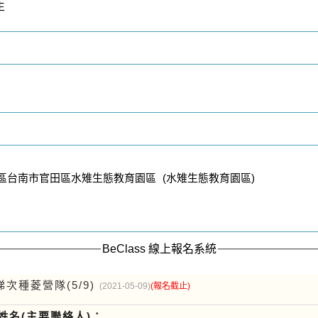
生
田區台南市官田區水雉生態教育園區 (水雉生態教育園區)
BeClass 線上報名系統
梯次種菱營隊(5/9)
(2021-05-09)
(報名截止)
姓名(主要聯絡人)：