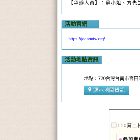
【承辦人員】：蘇小姐、方先
活動官網
https://jacanatw.org/
活動地點資訊
地點：720台灣台南市官
顯示地圖資訊
110第二
參加者
※