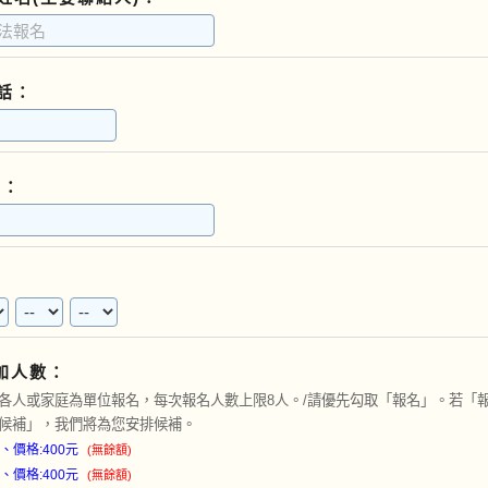
話：
L：
加人數：
各人或家庭為單位報名，每次報名人數上限8人。/請優先勾取「報名」。若「
候補」，我們將為您安排候補。
、價格:400元
(無餘額)
、價格:400元
(無餘額)