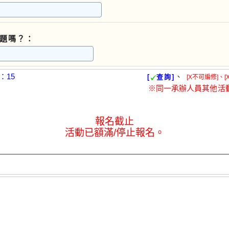
題嗎？：
：15
、
[
查詢]
[X不可編修]、[
※同一承辦人員其他活
報名截止
活動已額滿/停止報名。