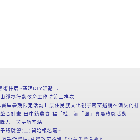
藝術特展~藍晒DIY活動...
里山淨零行動教育工作坊第三梯次...
書屋暑期限定活動】原住民族文化親子密室逃脫～消失的排灣
新整合計畫-田中鎮農會-福「桂」滿「圓」食農體驗活動...
小職人｜尋夢航空站...
子體驗營(二)開始報名囉~...
肉手作農場-食農教育體驗《小黃瓜農食趣》...