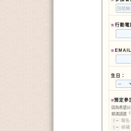
行動電
※
EMAI
※
生日：
預定參
※
因為希望以
額滿請選「
報名
候補