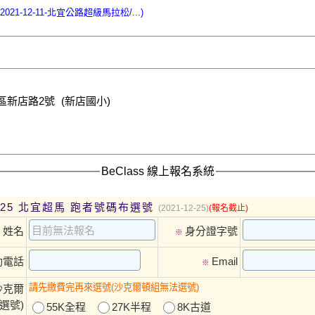
s/a2021-12-11-北宜公路超級馬拉松/...)
區新店路2號 (新店國小)
BeClass 線上報名系統
12.25 北宜超馬 跑者號碼布選號
(2021-12-25)
(報名截止)
姓名
身分證字號
※
※
動電話
Email
※
請先繳費完再來選號(沙克爾頓組無法選號)
沙克爾
選號)
55K全程
27K半程
8K古道