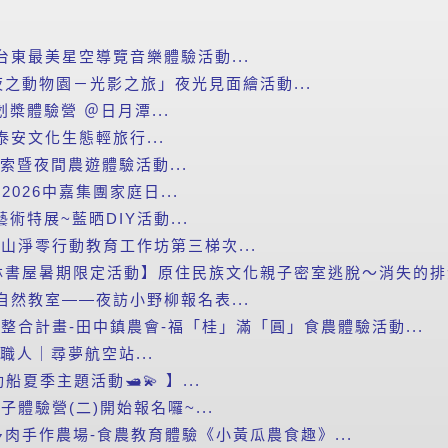
台東最美星空導覽音樂體驗活動...
之動物園－光影之旅」夜光見面繪活動...
划槳體驗營 ＠日月潭...
泰安文化生態輕旅行...
探索暨夜間農遊體驗活動...
2026中嘉集團家庭日...
藝術特展~藍晒DIY活動...
里山淨零行動教育工作坊第三梯次...
書屋暑期限定活動】原住民族文化親子密室逃脫～消失的排灣
自然教室——夜訪小野柳報名表...
新整合計畫-田中鎮農會-福「桂」滿「圓」食農體驗活動...
小職人｜尋夢航空站...
船夏季主題活動🛥️💫 】...
子體驗營(二)開始報名囉~...
肉手作農場-食農教育體驗《小黃瓜農食趣》...