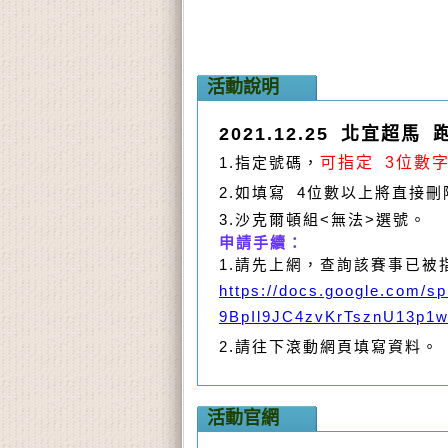
活動說明
2021.12.25 北宜超
1.
指定號碼，
可指定 3位數
2.如填寫 4位數以上將直接
3.沙克爾頓組<無法>選號。
申請手續：
1.請先上網，查詢該賽事已被
https://docs.google.com/sp
9BpIl9JC4zvKrTsznU13p1
2.請往下滾動網頁填寫資料。
活動官網