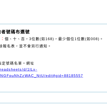
馬 跑者號碼布選號
字：
個、十、百，3
位數
(
如16
8)
，最少個位
1
位數
(
如0
08)
。
刪除報名表，並不會另行通知。
指定號碼名單。
網址
readsheets/d/1lLx-
wNGFpuNhZzWAC_NtU/edit#gid=88185557