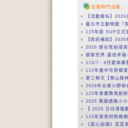
近期熱門活動...
【活動報名】2026
臺北市立動物園「夜
115年度 SUP立式
【政府補助】2026
2026 達谷梵祕境
碳索世界·嘉倍幸福-
115/7、8月愛無盡
115年臺中市原鄉
第三梯次【泰山森林
2026年台東小野柳
115年食農教育創
2026 萬國通路小
【 2026 日月潭電動
115年度食材險趣親
《真心加場》荳荳多