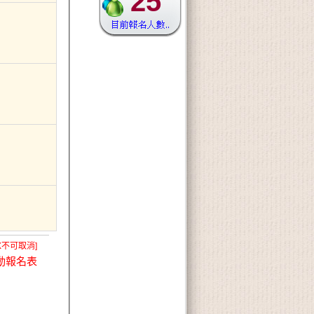
25
X不可取消]
動報名表