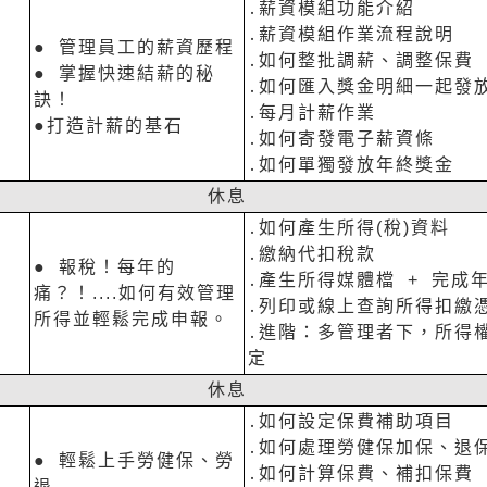
․薪資模組功能介紹
․薪資模組作業流程說明
● 管理員工的薪資歷程
․如何整批調薪、調整保費
● 掌握快速結薪的秘
․如何匯入獎金明細一起發
訣！
․每月計薪作業
●打造計薪的基石
․如何寄發電子薪資條
․如何單獨發放年終獎金
休息
․如何產生所得(稅)資料
․繳納代扣稅款
● 報稅！每年的
․產生所得媒體檔 + 完成
痛？！....如何有效管理
․列印或線上查詢所得扣繳
所得並輕鬆完成申報。
․進階：多管理者下，所得
定
休息
․如何設定保費補助項目
․如何處理勞健保加保、退
● 輕鬆上手勞健保、勞
․如何計算保費、補扣保費
退