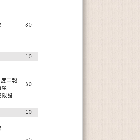
放
80
10
年度申報
30
憑單
權限設
10
保
50