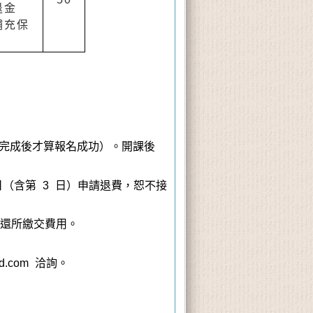
退金
補充保
費完成後才算報名成功）。開課後
日
（含第 3 日）
申請退費，恕不接
退還所繳交費用。
d.com 洽詢。