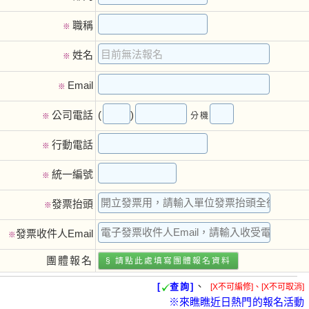
職稱
※
姓名
※
Email
※
(
)
公司電話
分機
※
行動電話
※
統一編號
※
發票抬頭
※
發票收件人Email
※
團體報名
§ 請點此處填寫團體報名資料
、
[
查詢]
[X不可編修]、[X不可取消]
※來瞧瞧近日熱門的報名活動