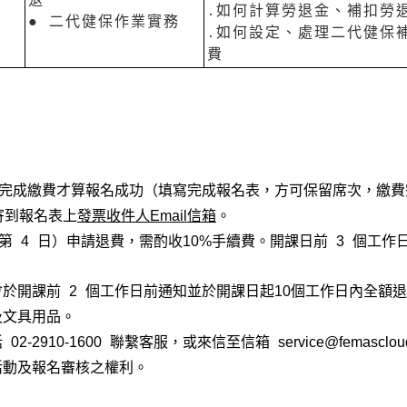
․如何計算勞退金、補扣勞
● 二代健保作業實務
․如何設定、處理二代健保
費
內完成繳費才算報名成功（填寫完成報名表，方可保留席次，繳
寄到報名表上
發票收件人Email信箱
。
第 4 日）申請退費，需酌收10%手續費。開課日前 3 個工作
於開課前 2 個工作日前通知並於開課日起10個工作日內全額
及文具用品。
2910-1600 聯繫客服，或來信至信箱 service@femasclou
活動及報名審核之權利。