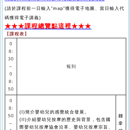
(
請於課程前一日輸入
"map"
獲得電子地圖、當日輸入代
碼獲得電子講義
)
★★★
課程總覽點這裡
★★★
【課程表】
0
8:
30
～
報到
0
8:
50
0
8:
(I)
簡介嬰幼兒的感覺統合發展。
50
錢
(II)
介紹嬰幼兒按摩的歷史與背景，包含國
～
韋
際嬰幼兒按摩協會沿革、嬰幼兒按摩宗旨、