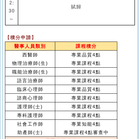
2:
賦歸
30
～
【積分申請】
醫事人員類別
課程積分
西醫師
專業品質4點
物理治療師
(
生
)
專業課程
4
點
職能治療師
(
生
)
專業課程4點
語言治療師
專業課程4點
臨床心理師
專業品質
4
點
諮商心理師
專業課程
4
點
護理師
(
士
)
專業課程
4
點
專科護理師
專業課程
4
點
社會工作師
專業知能4點
助產師(士)
專業課程
4
點審查中