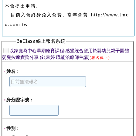
本會提出申請。
目前入會終身免入會費、常年會費
http://www.tme
d.com.tw
BeClass 線上報名系統
以家庭為中心早期療育課程:感覺統合應用於嬰幼兒親子團體-
嬰兒按摩實務分享 (錢韋婷 職能治療師主講)
(報名截止)
姓名：
*
身分證字號：
*
性別：
*