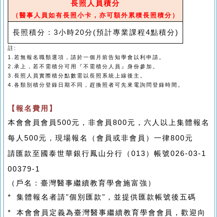
長照人員積分
（醫事人員如有長照小卡，亦可額外累積長照積分）
長照積分：3小時20分
(
預計專業課程
4
點積分
)
註
:
1.
若無報名職類選項，請於一個月前告知學會以利申請。
2.
承上，若不需積分可用『不需積分人員』身份參加。
3.
長照人員實際積分點數需以長照系統上線後主。
4.
各類別積分登錄日期不同，趕換照者可先來電詢問登錄時間。
【報名費用】
本會會員會員
500
元，非會員
800
元，六人以上集體報名
每人
500
元，現場報名（會員或非會員）一律
800
元
請匯款至國泰世華銀行鳳山分行（
013
）帳號
026-03-1
00379-1
（戶名：臺灣醫事繼續教育學會施富強）
*
集體報名者請
"
個別匯款
"
，並提供匯款帳號後五碼
*
本會會員定義為臺灣醫事繼續教育學會會員，歡迎向