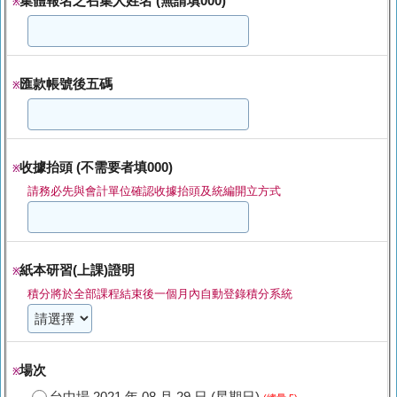
集體報名之召集人姓名 (無請填000)
※
匯款帳號後五碼
※
收據抬頭 (不需要者填000)
※
請務必先與會計單位確認收據抬頭及統編開立方式
紙本研習(上課)證明
※
積分將於全部課程結束後一個月內自動登錄積分系統
場次
※