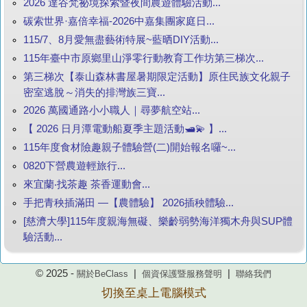
2026 達谷梵祕境探索暨夜間農遊體驗活動...
碳索世界·嘉倍幸福-2026中嘉集團家庭日...
115/7、8月愛無盡藝術特展~藍晒DIY活動...
115年臺中市原鄉里山淨零行動教育工作坊第三梯次...
第三梯次【泰山森林書屋暑期限定活動】原住民族文化親子
密室逃脫～消失的排灣族三寶...
2026 萬國通路小小職人｜尋夢航空站...
【 2026 日月潭電動船夏季主題活動🛥️💫 】...
115年度食材險趣親子體驗營(二)開始報名囉~...
0820下營農遊輕旅行...
來宜蘭‧找茶趣 茶香運動會...
手把青秧插滿田 —【農體驗】 2026插秧體驗...
[慈濟大學]115年度親海無礙、樂齡弱勢海洋獨木舟與SUP體
驗活動...
© 2025 -
|
|
關於BeClass
個資保護暨服務聲明
聯絡我們
切換至桌上電腦模式