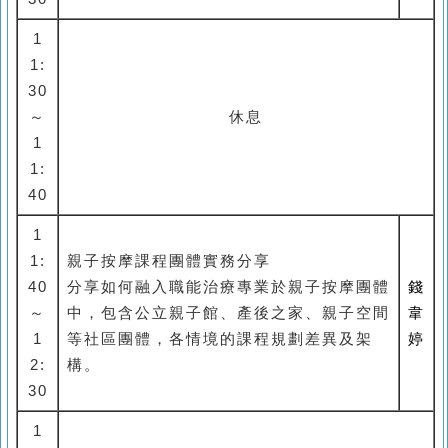
1
1:
30
～
休息
1
1:
40
1
1:
親子按摩課程團體實務分享
40
分享如何融入職能治療專業於親子按摩團體
錢
～
中，包含公立親子館、產後之家、親子空間
韋
1
等社區團體，各情境的課程規劃差異及架
婷
2:
構。
30
1