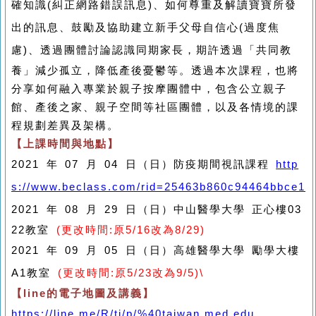
確知識
(
糾正網路錯誤訊息
)
、如何尊重及解讀寶寶所發
出的訊息、鼓勵及協助建立新手父母自信心
(
過度焦
慮
)
、透過團體討論認識同期家長，期許透過「共同教
養」減少孤立，降低產後憂鬱等。透過本次課程，也將
分享如何融入專業於親子按摩團體中，包含公立親子
館、產後之家、親子空間等社區團體，以及各情境的課
程規劃差異及架構。
【上課時間與地點】
2021 年 07 月 04 日（日）防疫期間視訊課程
http
s://www.beclass.com/rid=25463b860c94464bbce1
2021
年
08
月
29
日（日）中山醫學大學
正心樓03
22教室
(更改時間:原5/16改為8/29)
2021 年 09 月 05 日（日）高雄醫學大學 勵學大樓
A1教室
(更改時間:原5/23改為9/5)\
【
line
的電子地圖及講義】
https://line.me/R/ti/p/%40taiwan.med.edu