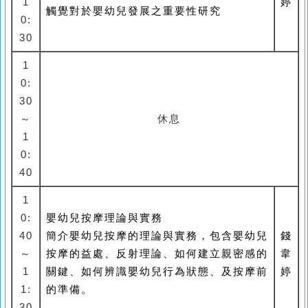
1
婷
觸覺對於嬰幼兒發展之重要性研究
0:
30
1
0:
30
～
休息
1
0:
40
1
0:
嬰幼兒按摩理論與實務
40
簡介嬰幼兒按摩的理論與實務，包含嬰幼兒
錢
～
按摩的益處、反射理論、如何建立親密感的
韋
1
關鍵、如何辨識嬰幼兒行為狀態、及按摩前
婷
1:
的準備。
30