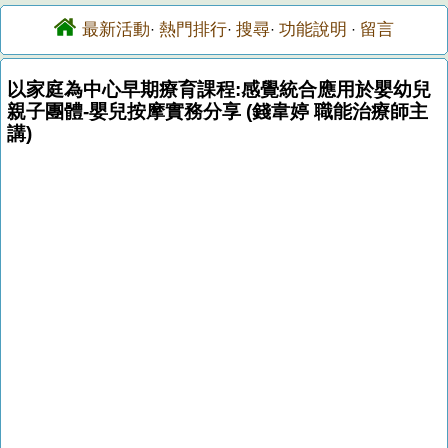
最新活動
熱門排行
搜尋
功能說明
留言
·
·
·
·
以家庭為中心早期療育課程:感覺統合應用於嬰幼兒
親子團體-嬰兒按摩實務分享 (錢韋婷 職能治療師主
講)