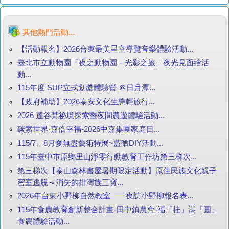
其他熱門活動...
【活動報名】2026台東最美星空導覽音樂體驗活動...
臺北市立動物園「夜之動物園－光影之旅」夜光見面繪活
動...
115年度 SUP立式划槳體驗營 ＠日月潭...
【政府補助】2026泰安文化生態輕旅行...
2026 達谷梵祕境探索暨夜間農遊體驗活動...
碳索世界·嘉倍幸福-2026中嘉集團家庭日...
115/7、8月愛無盡藝術特展~藍晒DIY活動...
115年臺中市原鄉里山淨零行動教育工作坊第三梯次...
第三梯次【泰山森林書屋暑期限定活動】原住民族文化親子
密室逃脫～消失的排灣族三寶...
2026年台東小野柳自然教室——夜訪小野柳報名表...
115年食農教育創新整合計畫-田中鎮農會-福「桂」滿「圓」
食農體驗活動...