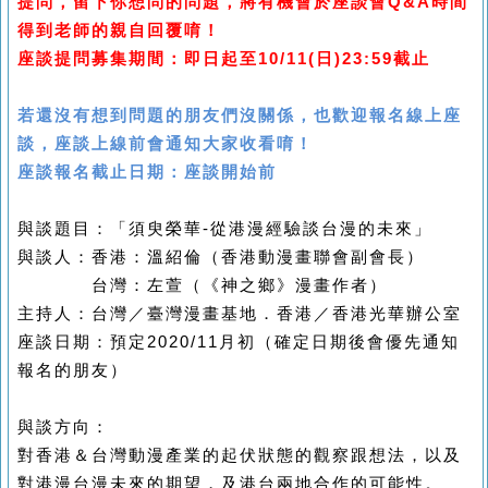
提問，留下你想問的問題，將有機會於座談會Q&A時間
得到老師的親自回覆唷！
座談提問募集期間：即日起至10/11(日)23:59截止
若還沒有想到問題的朋友們沒關係，也歡迎報名線上座
談，座談上線前會通知大家收看唷！
座談報名截止日期：座談開始前
與談題目：「須臾榮華-從港漫經驗談台漫的未來」
與談人：香港：溫紹倫（香港動漫畫聯會副會長）
台灣：左萱（《神之鄉》漫畫作者）
主持人：台灣／臺灣漫畫基地．香港／香港光華辦公室
座談日期：預定2020/11月初（確定日期後會優先通知
報名的朋友）
與談方向：
對香港＆台灣動漫產業的起伏狀態的觀察跟想法，以及
對港漫台漫未來的期望，及港台兩地合作的可能性。