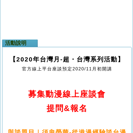
活動說明
【2020年台灣月-超・台灣系列活動】
官方線上平台座談預定2020/11月初開講
募集動漫線上座談會
提問&報名
與談題目｜須臾榮華-從港漫經驗談台漫