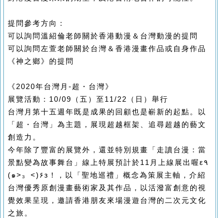
提問參考方向：
可以詢問溫紹倫老師
關於香港動漫＆台灣動漫的提問
可以詢問左萱老師關於台灣＆香港漫畫作品或自身作品
《神之鄉》的提問
《2020年台灣月-超・台灣》
展覽活動：10/09（五）至11/22（日）舉行
台灣月第十五週年既是成果的回顧也是嶄新的起點。以
「超・台灣」為主題，展現超越框架、追尋超越的藝文
創造力。
今年除了豐富的展覽外，還並特別規畫「走讀台漫：當
景點變為故事舞台」線上特展預計於11月上線展出喔ε٩
(๑>₃ <)۶з
！
，以「聖地巡禮」概念為策展主軸，介紹
台灣優秀原創漫畫藝術家及其作品，以活潑富創意的視
覺效果呈現，邀請香港朋友來場漫遊台灣的二次元文化
之旅。