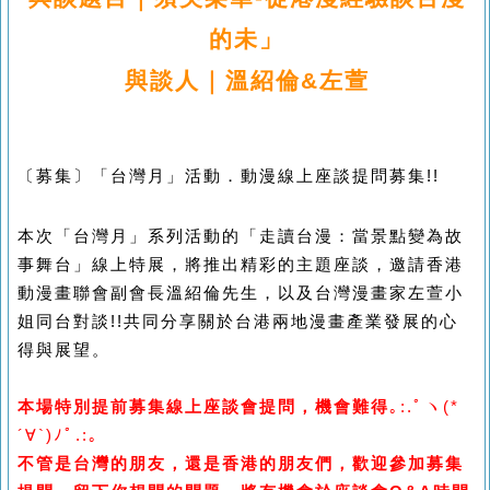
的未」
與談人｜溫紹倫&左萱
〔募集〕
「台灣月」活動．動漫線上座談提問募集!!
本次「台灣月」系列活動的「走讀台漫：當景點變為故
事舞台」線上特展，將推出精彩的主題座談，邀請香港
動漫畫聯會副會長溫紹倫先生，以及台灣漫畫家左萱小
姐同台對談!!共同分享關於台港兩地漫畫產業發展的心
得與展望。
本場特別提前募集線上座談會提問，機會難得
｡:.ﾟヽ(*
´∀`)ﾉﾟ.:｡
不管是台灣的朋友，還是香港的朋友們，歡迎參加募集