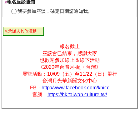
報名座談通知
※
我要參加座談，確定日期請通知我。
※承辦人其他活動
報名截止
座談會已結束，感謝大家
也歡迎參加線上＆線下活動
《2020年台灣月-超・台灣》
展覽活動：10/09（五）至11/22（日）舉行
台灣月光華新聞文化中心
FB：
http://www.facebook.com/khicc
官網：
https://hk.taiwan.culture.tw/