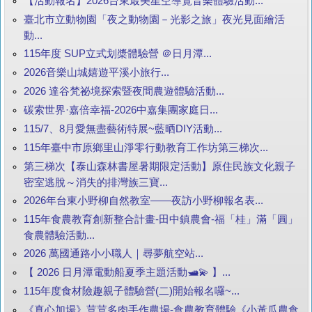
【活動報名】2026台東最美星空導覽音樂體驗活動...
臺北市立動物園「夜之動物園－光影之旅」夜光見面繪活
動...
115年度 SUP立式划槳體驗營 ＠日月潭...
2026音樂山城嬉遊平溪小旅行...
2026 達谷梵祕境探索暨夜間農遊體驗活動...
碳索世界·嘉倍幸福-2026中嘉集團家庭日...
115/7、8月愛無盡藝術特展~藍晒DIY活動...
115年臺中市原鄉里山淨零行動教育工作坊第三梯次...
第三梯次【泰山森林書屋暑期限定活動】原住民族文化親子
密室逃脫～消失的排灣族三寶...
2026年台東小野柳自然教室——夜訪小野柳報名表...
115年食農教育創新整合計畫-田中鎮農會-福「桂」滿「圓」
食農體驗活動...
2026 萬國通路小小職人｜尋夢航空站...
【 2026 日月潭電動船夏季主題活動🛥️💫 】...
115年度食材險趣親子體驗營(二)開始報名囉~...
《真心加場》荳荳多肉手作農場-食農教育體驗《小黃瓜農食