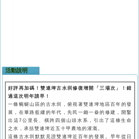
活動說明
好評再加碼！雙連埤古水圳修復增開「三場次」！錯
過這次明年請早！
一條蜿蜒山區的古水圳，俯視著雙連埤地區百年的發
展，在篳路藍縷的年代，先民一鋤一畚的修建，開鑿
出這7公里長、橫跨四個山頭水系，引出了這條生命
之水，承括雙連埤近五十甲農地的灌溉。
這條古水圳默默見證雙連埤近百年的發展。早年從日