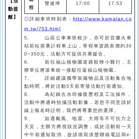
【活
雙連埤
17:00
17:53
程
動提
醒】
◎詳細車班時刻表：
http://www.kamalan.co
m.tw/753.html
5.
山區公車車班較少，亦可於宜蘭火車
站前站搭乘計程車上山，單程車資跳表價約30
0~350元，活動方可提供共乘媒合。
6.
前往福山植物園道路較狹小難行，主
辦單位將派車統一接駁往返福山植物園。
7.
詳細建議攜帶裝備物品及活動集合地
點時間，將於活動5天前寄發活動行前通知。
8.
為紀錄古水圳修復歷程及工法操作，
活動中將適時拍攝活動影像，若您不同意請於
線上報名時註明，我們將尊重您的選擇。
9.
如遇颱風、地震、大雨等不可抗力之
天災，主辦方將視狀況調整，或於活動前一天
中午前通知取消，故請填寫清楚聯絡電話與e-