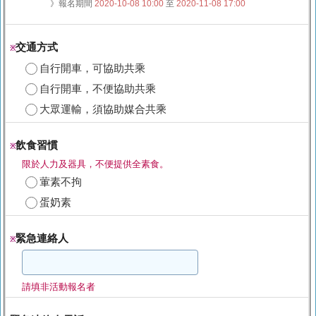
》報名期間
2020-10-08 10:00
至
2020-11-08 17:00
交通方式
※
自行開車，可協助共乘
自行開車，不便協助共乘
大眾運輸，須協助媒合共乘
飲食習慣
※
限於人力及器具，不便提供全素食。
葷素不拘
蛋奶素
緊急連絡人
※
請填非活動報名者