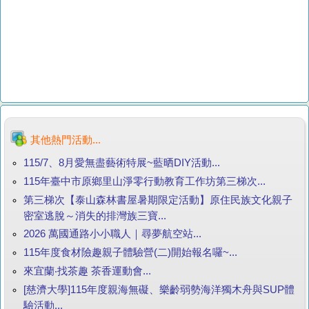
其他熱門活動...
115/7、8月愛無盡藝術特展~藍晒DIY活動...
115年臺中市原鄉里山淨零行動教育工作坊第三梯次...
第三梯次【泰山森林書屋暑期限定活動】原住民族文化親子
密室逃脫～消失的排灣族三寶...
2026 萬國通路小小職人｜尋夢航空站...
115年度食材險趣親子體驗營(二)開始報名囉~...
來宜蘭‧找茶趣 茶香運動會...
[慈濟大學]115年度親海無礙、樂齡弱勢海洋獨木舟與SUP體
驗活動...