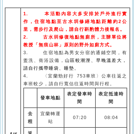
1.
本活動內容大多安排於戶外進行實
作，住宿地點至古水圳修繕地點距離約2公
里，需步行及爬山，請自行斟酌體力後報名。
2.
古水圳修復地點無廁所，主辦單位將
教授「無痕山林」原則的野外如廁方式。
3.
住宿地點為男女分宿的通鋪空間，有
盥洗、衛浴設備，
山區較潮溼、早晚溫差大，
請自行攜帶睡袋、睡墊
。
4.
〈宜蘭勁好行 753車班〉公車往返之
車班較少，請自行寬估往返時間與行程。
表定發車時
表定抵達時
發車地點
間
間
去
宜蘭轉運
07:20
08:04
程
站
返