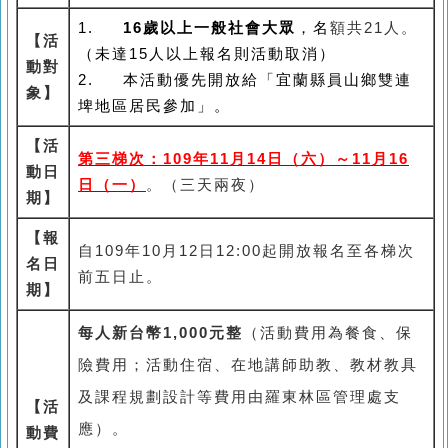
1.
16歲
以上一般社會大眾
，名
額共21人。
【活
（
未達15人以上報名則活動取消）
動對
2.
本活動優先開放給「宜蘭縣員山鄉雙連
象】
埤地區居民參加」。
【活
第三梯次：109年11月14日（六）～11月16
動日
日（一）
。（三天兩夜）
期】
【報
自109年10月12日12:00起開放報名至各梯次
名日
前五日止。
期】
每人新台幣1,000元整
（活動費用為餐食、保
險費用；活動住宿、在地講師助教、教材教具
及課程規劃設計等費用由羅東林區管理處支
【活
應）。
動費