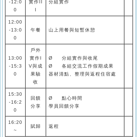
-12:0
實作II
分組實作
0
I
12:00
-13:0
午餐
山上用餐與短暫休憩
0
戶外
13:00
實作I
Ø
分組實作與收尾
-15:3
V與成
Ø
各組交流工作假期成果
0
果驗
器材清點、整理與返程住宿處
收
15:30
回饋
Ø
點心時間
-16:2
分享
學員回饋分享
0
16:20
賦歸
返程
~