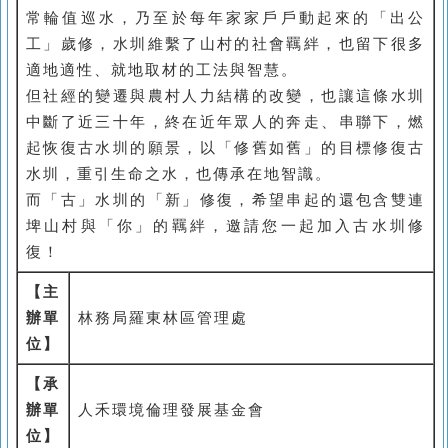
常輪值巡水，乃至於每年家家戶戶動起來的「出公
工」歲修，水圳維繫了山村的社會羈絆，也留下很多
適地適性、就地取材的工法與智慧。
但社經的變遷與農村人力結構的改變，也讓這條水圳
中斷了近三十年，終在近年眾人的奔走、串聯下，燃
起恢復古水圳的願景，以「修舊如舊」的目標修復古
水圳，重引生命之水，也傳承在地智識。
而「古」水圳的「新」修復，希望串起的還包含雙連
埤山村與「你」的羈絆，邀請您一起加入古水圳修
復！
【主
辦單
林務局羅東林區管理處
位】
【承
辦單
人禾環境倫理發展基金會
位】