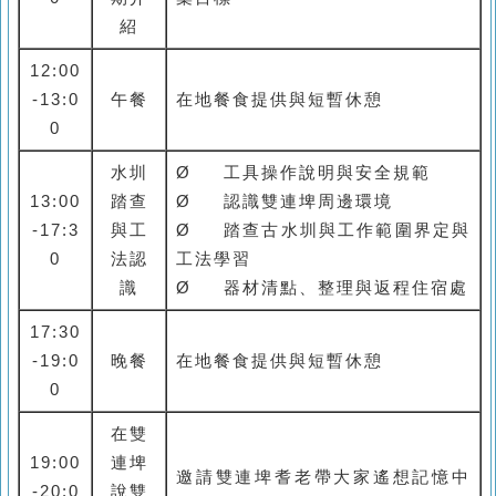
紹
12:00
-13:0
午餐
在地餐食提供與短暫休憩
0
水圳
Ø
工具操作說明與安全規範
13:00
踏查
Ø
認識雙連埤周邊環境
-17:3
與工
Ø
踏查古水圳與工作範圍界定與
0
法認
工法學習
識
Ø
器材清點、整理與返程住宿處
17:30
-19:0
晚餐
在地餐食提供與短暫休憩
0
在雙
19:00
連埤
邀請雙連埤耆老帶大家遙想記憶中
-20:0
說雙