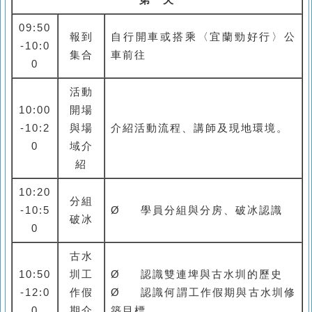
第一天
09:50
報到
自行開車或搭乘〈宜蘭勁好行〉公
-10:0
集合
車前往
0
活動
10:00
開場
-10:2
與場
介紹活動流程、講師及現地環境。
0
域介
紹
10:20
分組
-10:5
Ø
學員分組與分房、破冰認識
破冰
0
古水
10:50
圳工
Ø
認識雙連埤與古水圳的歷史
-12:0
作假
Ø
認識何謂工作假期與古水圳修
0
期介
築目標