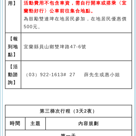
活動費用不包含車資，需自行開車或搭乘〈宜
用】
蘭勁好行〉公車前往集合地點。
為鼓勵雙連埤在地居民參加，在地居民優惠價
500元。
【報
到地
宜蘭縣員山鄉雙埤路47-6號
點】
【活
動諮
（03）922-1613# 27 薛先生或惠小姐
詢】
第三梯次行程（3天2夜）
時間
主題
內容規劃