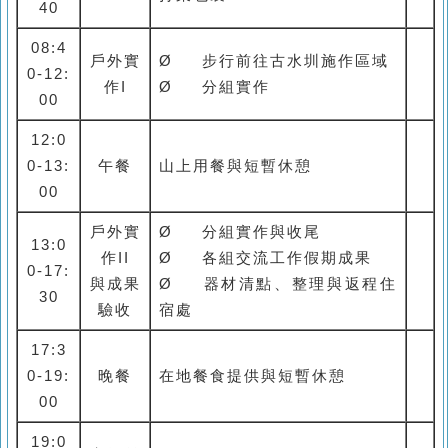
40
08:4
戶外實
Ø
步行前往古水圳施作區域
0-12:
作I
Ø
分組實作
00
12:0
0-13:
午餐
山上用餐與短暫休憩
00
戶外實
Ø
分組實作與收尾
13:0
作II
Ø
各組交流工作假期成果
0-17:
與成果
Ø
器材清點、整理與返程住
30
驗收
宿處
17:3
0-19:
晚餐
在地餐食提供與短暫休憩
00
19:0