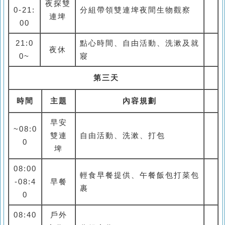
夜探雙
0-21:
分組帶領雙連埤夜間生物觀察
連埤
00
21:0
點心時間、自由活動、洗漱及就
夜休
0~
寢
第三天
時間
主題
內容規劃
早安
~08:0
雙連
自由活動、洗漱、打包
0
埤
08:00
輕食早餐提供、午餐飯包打菜包
-08:4
早餐
裹
0
08:40
戶外