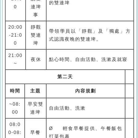
的雙連埤
0
連埤
事
20:00
靜觀
帶領學員以「靜觀」及「獨處」方
-21:0
雙連
式認識夜晚的雙連埤。
0
埤
21:00
夜休
點心時間、自由活動、洗漱及就寢
~
第二天
時間
主題
內容規劃
~08:
早安雙
自由活動、洗漱
00
連埤
08:0
Ø
輕食早餐提供、午餐飯包
0-08:
早餐
打菜包裹