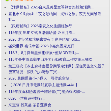
【活動報名】2026台東最美星空導覽音樂體驗活動...
臺北市立動物園「夜之動物園－光影之旅」夜光見面繪活
動...
【政府補助】2026泰安文化生態輕旅行...
115年度 SUP立式划槳體驗營 ＠日月潭...
2026 達谷梵祕境探索暨夜間農遊體驗活動...
碳索世界·嘉倍幸福-2026中嘉集團家庭日...
115/7、8月愛無盡藝術特展~藍晒DIY活動...
115年臺中市原鄉里山淨零行動教育工作坊第三梯次...
第三梯次【泰山森林書屋暑期限定活動】原住民族文化親子
密室逃脫～消失的排灣族三寶...
2026 萬國通路小小職人｜尋夢航空站...
【 2026 日月潭電動船夏季主題活動🛥️💫 】...
115年度食材險趣親子體驗營(二)開始報名囉~...
0820下營農遊輕旅行...
來宜蘭‧找茶趣 茶香運動會...