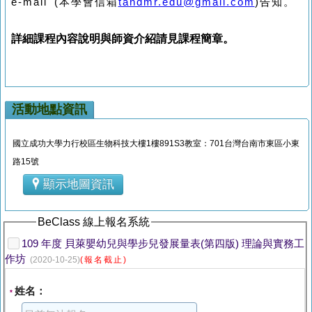
e-mail (
本學會信箱
tandmr.edu@gmail.com
)
告知。
詳細課程內容說明與師資介紹請見課程簡章。
活動地點資訊
國立成功大學力行校區生物科技大樓1樓891S3教室：701台灣台南市東區小東
路15號
顯示地圖資訊
BeClass 線上報名系統
109 年度 貝萊嬰幼兒與學步兒發展量表(第四版) 理論與實務工
作坊
(2020-10-25)
(報名截止)
姓名：
*