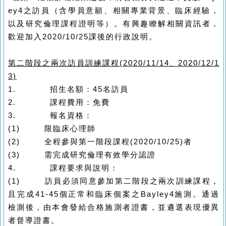
ey4
之訪員（含學員意願、相關專業背景、臨床經驗，
以及研究倫理課程證明等）。有興趣瞭解相關資訊者，
歡迎加入
2020/10/25
課後的行政說明。
第二階段之兩次訪員訓練課程
(2020/11/14
、
2020/12/1
3)
1.
招
生名額：
45
名訪員
2.
課程費用：免費
3.
報名資格：
(1)
限臨床心理師
(2)
全程參與第一階段課程
(2020/10/25)
者
(3)
需完成研究倫理有效學分認證
4.
課程要求與說明：
(1)
訪員必須同意參加第二階段之兩次訓練課程，
且完成
41-45
個正常和臨床個案之
Bayley4
施測。通過
檢測後，由本會發給合格施測者證書，並遴選表現優異
者督導證書。