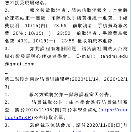
恕不接受現場報名。
2.
報名後欲取消者，請來信取消報名，本會將
於課程結束一週後，扣除行政手續費後統一退費。手續
費說明：
10/15(
四
) 23:59
前取消者，手續費為報名
費
20%
；
10/19(
一
) 23:59
前取消者，手續費為報
名費
40%
。
10/19(
一
) 23:59
後取消恕不退費。
3.
如對課程有相關問題，請洽詢社團法人台灣
腦心智發展與心理復健學會。
E-mail
：
tandmr.edu
@gmail.com
第二階段之兩次訪員訓練課程
(2020/11/14
、
2020/12/1
3)
1.
報名方式將於第一階段課程當天公告。
2.
訪員錄取公告：由本學會進行訪員錄訓審
查，將於
2020/11/05(
四
)
前於本學會網站
(
https://reur
l.cc/qXrXR
)
公布錄取名單。
3.
若經錄取無法參加，請於
2020/11/08(
日
)
前