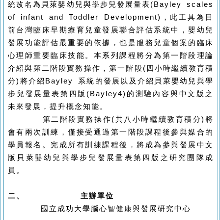
統改名為貝萊嬰幼兒與學步兒發展量表
(Bayley scales
of infant and Toddler Development)
，此工具為目
前台灣臨床早期療育兒童發展聯合評估系統中，嬰幼兒
發展功能評估最重要的依據，也是服務兒童個案的臨床
心理師重要臨床技能。本系列課程將分為第一階段理論
介紹與第二階段實務操作，第一階段
(
四小時繼續教育積
分
)
將介紹
Bayley
系統的發展以及介紹貝萊嬰幼兒與學
步兒發展量表第四版
(Bayley4)
的測驗內容與中文版之
未來發展，提升概念知能。
第二階段實務操作
(
共八小時繼續教育積分
)
將
會有兩次訓練，僅接受通過第一階段課程後參與媒合的
學員報名。完成所有訓練課程後，將成為參與發展中文
版
貝萊嬰幼兒與學步兒發展量表第四版之研究團隊成
員。
二、
主辦單位
國立成功大學腦心智健康與發展研究中心