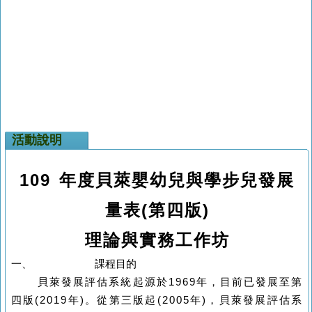
活動說明
109
年度
貝萊嬰幼兒與學步兒發展
量表
(
第四版
)
理論與實務工作坊
一、
課程
目的
貝萊發展評估系統起源於
1969
年，目前已發展至第
四版
(2019
年
)
。從第三版起
(2005
年
)
，貝萊發展評估系