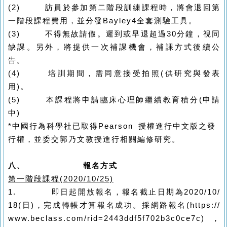
(2)
訪員於參加第二階段訓練課程時，將會退回第
一階段課程費用，並分發
Bayley4
全套測驗工具。
(3)
不得無故請假。遲到或早退超過
30
分鐘，視同
缺課。另外，將提供一次補課機會，補課方式後續公
告。
(4)
培訓期間，需同意接受拍照
(
供研究與發表
用
)
。
(5)
本課程將申請臨床心理師繼續教育積分
(
申請
中
)
*
中國行為科學社已取得
Pearson
授權進行中文版之發
行權，並委交郭乃文教授進行相關編修研究。
八、
報名方式
第一階段課程
(2020/10/25)
1.
即日起開放報名，報名截止日期為
2020/10/
18(
日
)
，完成轉帳才算報名成功。採網路報名
(https://
www.beclass.com/rid=2443ddf5f702b3c0ce7c)
，