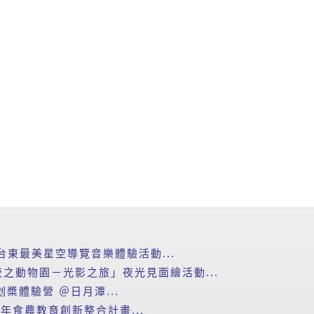
台東最美星空導覽音樂體驗活動...
之動物園－光影之旅」夜光見面繪活動...
划槳體驗營 ＠日月潭...
年食農教育創新整合計畫...