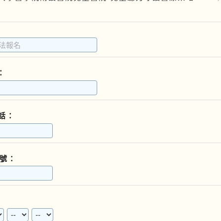
：
話：
號：