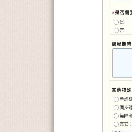
是否需
※
是
否
課程期待
其他特殊
手語
同步
無障
其它