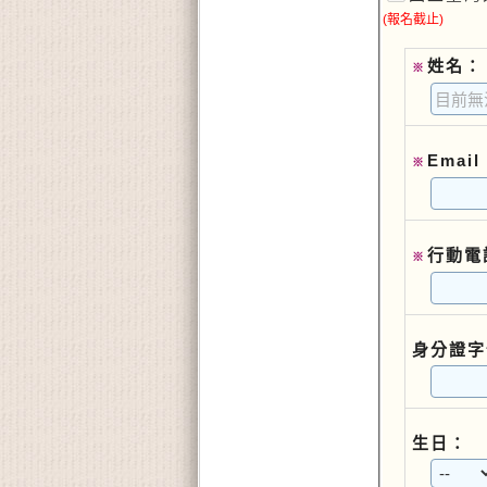
(報名截止)
姓名：
※
Email
※
行動電
※
身分證字
生日：