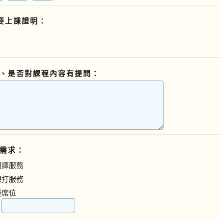
要上課證明：
、是否對課程內容有提問：
需求：
翻譯服務
聽打服務
礙席位
：