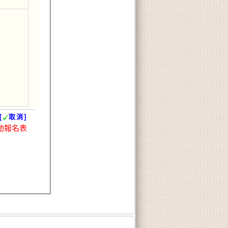
[
取消]
動報名表