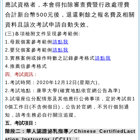
應試資格者，本會得扣除審查費暨行政處理費
合計新台幣
500
元後，退還剩餘之報名費及相關
資料且該次考試申請自動失效。
(三)
各項檢附文件呈現參考範例
:
1.
母親個案參考範例
請點我
2.
嬰兒個案參考範例
請點我
3.
實務案例或操作時數之記錄參考格式
請點我
4.
推薦信參考格式
四、考試資訊：
1.
考試時間：
2020
年
12
月
12
日
(
星期六
)
。
2.
考試地點：
康寧大學
(
確實地點依官網公告為準
)
3.
試場座位分配情形及其他應行公佈事項，定於考試前
1
0
個工作日
(
不含例假日
)
，公告於官網，不另行個別通
知，請考生務必自行關注追蹤。
五、考試項目：
階段二：
華人認證
泌乳指導／
Chinese CertifiedLact
ation Instructor
（
CCLI
）：