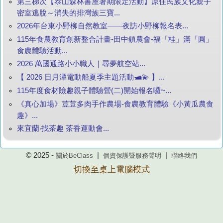
第三梯次【泰山森林書屋暑期限定活動】原住民族文化親子
密室逃脫～消失的排灣族三寶...
2026年台東小野柳自然教室——夜訪小野柳報名表...
115年食農教育創新整合計畫-田中鎮農會-福「桂」滿「圓」
食農體驗活動...
2026 萬國通路小小職人｜尋夢航空站...
【 2026 日月潭電動船夏季主題活動🛥️💫 】...
115年度食材險趣親子體驗營(二)開始報名囉~...
《真心加場》荳荳多肉手作農場-食農教育體驗《小黃瓜農食
趣》...
來宜蘭‧找茶趣 茶香運動會...
© 2025 -
|
|
關於BeClass
個資保護暨服務聲明
聯絡我們
切換至桌上電腦模式