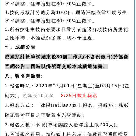
水平調整，往年落點在
60~70%
正確率。
4.
技術考核計分總分為
100
分，通過評核依當年度考生
水平調整，往年落點在
60~70%
正確率。
5.
所有技術中技術必要項目零分者超過各項技術所規範
之比率時，不論總分多寡，均不予通過。
七、
成績公告
成績預計於筆試結束後
30
個工作天
(
不含例假日
)
於協會
官網公告，同時以掛號寄交紙本成績通知書。
八、報名與繳費:
1.
報名時間：
2020
年
07
月
01
日
(
星期三
)
至
08
月
15
日
(
星
現延長10天至
8/25日截止報名
期六
)
。
2.
報名方式：一律採
BeClass
線上報名。提醒您，務必
確認報考項目之正確報名系統連結。
3.
報名人數：不限
(
單項認證人數年度上限
200
人
)
。
4.
考試報名費用：進行線上報名時上傳繳費證明圖檔及