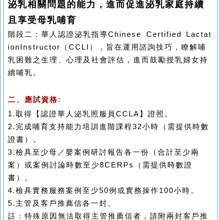
泌乳相關問題的能力，進而促進泌乳家庭持續
且享受母乳哺育
階段二
：
華人認證
泌乳指導
Chinese Certified Lactat
ionInstructor
（
CCLI
），旨在運用諮詢技巧，瞭解哺
乳困難之生理、心理及社會評估，進而鼓勵授乳婦女持
續哺乳。
二、應試資格:
1.
取得【認證華人泌乳照服員
CCLA
】證照。
2.
完成哺育支持能力培訓進階課程
32
小時（需提供時數
證書）。
3.
檢具至少母／嬰案例研討報告各一份（合計至少兩
案）或案例討論時數至少
8CERPs
（需提供時數證
書）。
4.
檢具實務服務案例至少
50
例或實務操作
100
小時。
5.
主管及客戶推薦信各一封。
註：特殊原因無法取得主管推薦信者，請附兩封客戶推