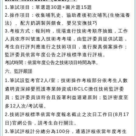
1.
筆試項目：單選題
30
題
+
圖片題
15
題
2.
操作項目：收集哺乳史、協助產後初次哺乳
(
生物滋養
法
)
、配方奶調製與餵食、嬰兒安撫技巧
3.
考核方式：報到時，現場進行技術考順序抽籤，工作
人員依序叫號進入技術考考場，由監評委員提供試題，
考生自行評判應進行之技術項目，進行擬真個案操作；
監評委員依當年度公告之評核標準進行評核。
考試時間：依當年度公告之技術項目時間為準。
六、
監評嚴謹
1.
筆試設監考官
2
人
/
室；技術操作考核部分依考生人數
遴聘資深婦嬰照護專業師資或
IBCLC
擔任技術監評委
員；監評委員須符合且簽署利益迴避原則；監評密度至
多
12
人次
/
考試場。
2.
技術評核標準依當年度報名截止之次日工作日
(8
月
17
日
)
官網公告，請考生自行關注。
3.
筆試評核計分總分為
100
分，通過評核依當年度考生