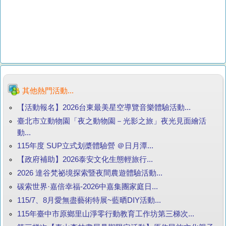
其他熱門活動...
【活動報名】2026台東最美星空導覽音樂體驗活動...
臺北市立動物園「夜之動物園－光影之旅」夜光見面繪活
動...
115年度 SUP立式划槳體驗營 ＠日月潭...
【政府補助】2026泰安文化生態輕旅行...
2026 達谷梵祕境探索暨夜間農遊體驗活動...
碳索世界·嘉倍幸福-2026中嘉集團家庭日...
115/7、8月愛無盡藝術特展~藍晒DIY活動...
115年臺中市原鄉里山淨零行動教育工作坊第三梯次...