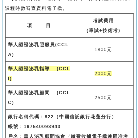
課程時數審查資料電子檔。
考試費用
項
目
(
筆試
+
技術考
)
華人認證泌乳照服員
(CCL
1800
元
A)
華人認證泌乳指導
(CCL
2000
元
I)
華人認證泌乳顧問
(CCL
2500
元
C)
銀行名稱代碼：
822
（中國信託銀行花蓮分行）
帳號：
197540093943
戶名：華人泌乳顧問協會（繳費收據電子檔連同准考