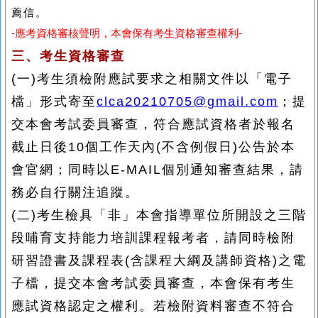
薦信。
-應考資格審核聲明，本會保有考生資格審查權利-
三、
考生資格審查
(一)
考生須檢附應試要求之相關文件以
「電子
檔」形式
寄至
clca20210705@gmail.com
；提
交本會考試委員審查，符合應試資格者於報名
截止日後
10
個工作天內
(
不含例假日
)
公告於本
會官網；同時以
E-MAIL
個別通知審查結果，請
務必自行關注追蹤。
(二)
考生檢具
「
非
」
本會指導單位所開設之三階
段哺育支持能力培訓課程報考者，請同時檢附
研習證書及課程表
(
含課程大綱及講師資格
)
之電
子檔，提交本會考試委員審查，本會保有考生
應試資格認定之權利。若檢附資料審查不符合