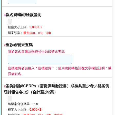
報名費轉帳/匯款證明
※
檔案大小上限：
5,000KB
檔案類型：
圖形(jpg、png、gif)
匯款帳號末五碼
※
須於報名前匯款繳費並告知帳號末五碼
臨櫃繳費者請輸入＂臨櫃繳費＂；使用網路轉帳請在文字欄位註明＂繳
費者姓名
案例討論8CERPs（需提供時數證書）或檢具至少母／嬰案例
※
研討報告各1份（合計至少2案）
將檔案合併至單一PDF
檔案大小上限：
5,000KB