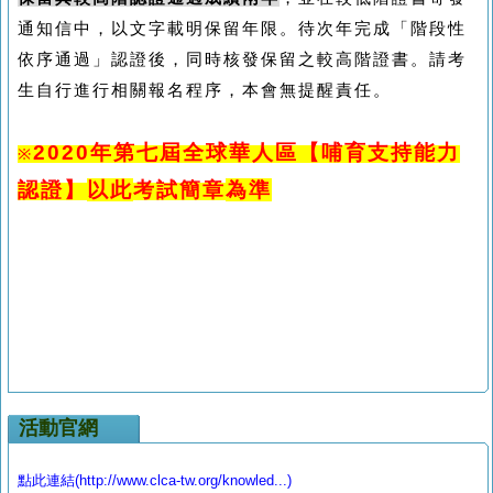
通知信中，以文字載明保留年限。待次年完成「階段性
依序通過」認證後，同時核發保留之較高階證書。請考
生自行進行相關報名程序，本會無提醒責任。
2020
年第七屆全球華人區【哺育支持能力
※
認證】
以此
考試簡章
為準
活動官網
點此連結(http://www.clca-tw.org/knowled...)