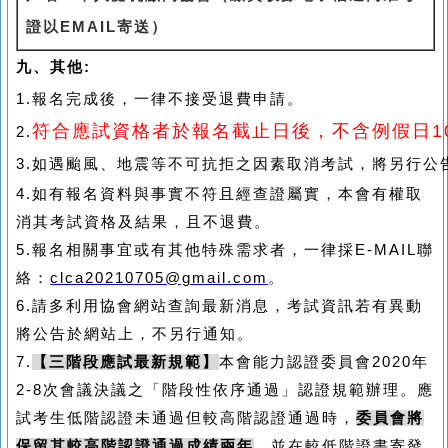
證以
EMAIL
寄送）
九、其他:
1.報名完成後，一律不接受退費申請。
符合應試資格者於報名截止日後，不含例假日
1
2.
3.如遇颱風、地震等不可抗拒之因素取消考試，將另行公
4.
如有報名資料與事實不符且經查證屬實，本會有權取
消其考試資格及結果，且不退費。
5.
報名相關事宜或有其他特殊需求者，一律採
E-MAIL
聯
絡：
clca20210705@gmail.com
。
6.
請多利用協會網站查詢最新消息，考試資訊若有異動
將公告於網站上，不另行通知。
7.
【三階段應試最新規範】
本會
能力認證委員會
2020
年
2-8
次會議決議之「階段性依序通過」認證規範辦理。應
試考生低階認證未通過但較高階認證通過時，
委員會將
保留其較高階認證通過成績兩年
，並在較低階證書寄發