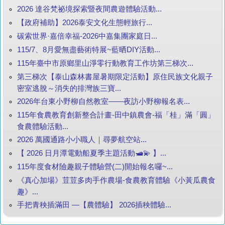
2026 達谷梵祕境探索暨夜間農遊體驗活動...
【政府補助】2026泰安文化生態輕旅行...
碳索世界·嘉倍幸福-2026中嘉集團家庭日...
115/7、8月愛無盡藝術特展~藍晒DIY活動...
115年臺中市原鄉里山淨零行動教育工作坊第三梯次...
第三梯次【泰山森林書屋暑期限定活動】原住民族文化親子
密室逃脫～消失的排灣族三寶...
2026年台東小野柳自然教室——夜訪小野柳報名表...
115年食農教育創新整合計畫-田中鎮農會-福「桂」滿「圓」
食農體驗活動...
2026 萬國通路小小職人｜尋夢航空站...
【 2026 日月潭電動船夏季主題活動🛥️💫 】...
115年度食材險趣親子體驗營(二)開始報名囉~...
《真心加場》荳荳多肉手作農場-食農教育體驗《小黃瓜農食
趣》...
手把青秧插滿田 —【農體驗】 2026插秧體驗...