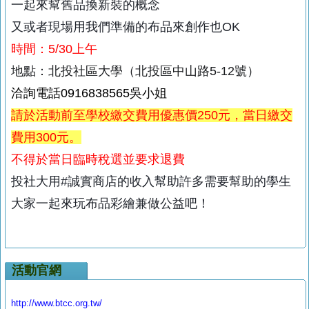
一起來幫舊品換新裝的概念
又或者現場用我們準備的布品來創作也
OK
時間：
5/30
上午
地點：北投社區大學（北投區中山路
5-12
號）
洽詢電話0916838565吳小姐
請於活動前至學校繳交費用優惠價250元，當日繳交
費用300元。
不得於當日臨時稅選並要求退費
投社大用#誠實商店的收入幫助許多需要幫助的學生
大家一起來玩布品彩繪兼做公益吧！
活動官網
http://www.btcc.org.tw/