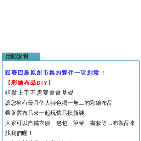
活動說明
跟著巴島原創市集的夥伴一玩創意
!
【彩繪布品
DIY
】
輕鬆上手不需要畫畫基礎
讓您擁有最具個人特色獨一無二的彩繪布品
帶著舊布品來一起玩舊品換新裝
大家可以自備衣服、包包、筆帶、書套等
…
布製品來
找我們喔！