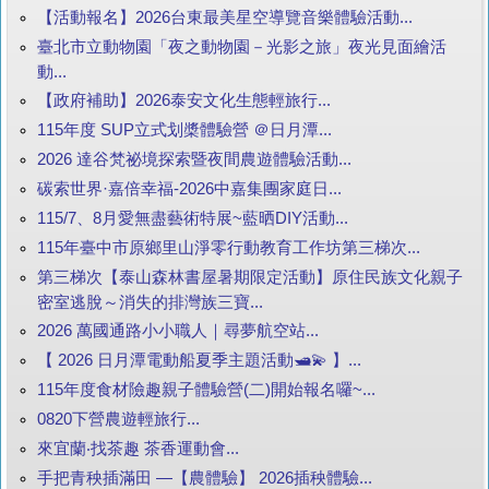
【活動報名】2026台東最美星空導覽音樂體驗活動...
臺北市立動物園「夜之動物園－光影之旅」夜光見面繪活
動...
【政府補助】2026泰安文化生態輕旅行...
115年度 SUP立式划槳體驗營 ＠日月潭...
2026 達谷梵祕境探索暨夜間農遊體驗活動...
碳索世界·嘉倍幸福-2026中嘉集團家庭日...
115/7、8月愛無盡藝術特展~藍晒DIY活動...
115年臺中市原鄉里山淨零行動教育工作坊第三梯次...
第三梯次【泰山森林書屋暑期限定活動】原住民族文化親子
密室逃脫～消失的排灣族三寶...
2026 萬國通路小小職人｜尋夢航空站...
【 2026 日月潭電動船夏季主題活動🛥️💫 】...
115年度食材險趣親子體驗營(二)開始報名囉~...
0820下營農遊輕旅行...
來宜蘭‧找茶趣 茶香運動會...
手把青秧插滿田 —【農體驗】 2026插秧體驗...