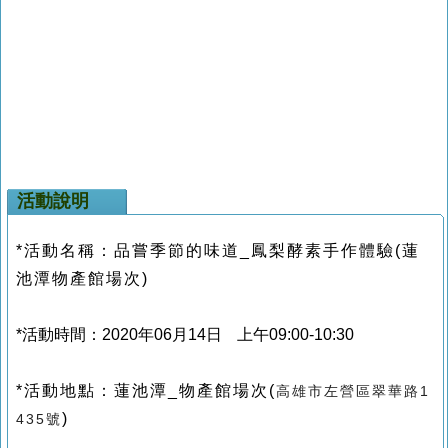
活動說明
*活動名稱：品嘗季節的味道_鳳梨酵素手作體驗(蓮
池潭物產館
場次
)
*活動時間：2020年06月14日 上午09:00-10:30
*活動地點：
蓮池潭_物產館
場次
(
高雄市左營區翠華路1
)
435號