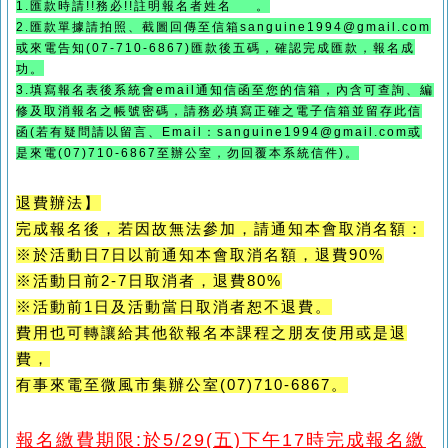
1.匯款時請!!務必!!註明報名者姓名
。
2.匯款單據請拍照、截圖回傳至信箱sanguine1994@gmail.com
或來電告知
(07-710-6867)
匯款後五碼，確認完成匯款，報名成
功。
3.填寫報名表後系統會email通知信函至您的信箱，內含可查詢、編
修及取消報名之帳號密碼，請務必填寫正確之電子信箱並留存此信
函(若有疑問請以留言、Email：sanguine1994@gmail.com或
是來電(07)710-6867至辦公室，勿回覆本系統信件)。
退費辦法】
完成報名後，若因故無法參加，請通知本會取消名額：
※於活動日7日以前通知本會取消名額，退費90%
※活動日前2-7日取消者，退費80%
※活動前1日及活動當日取消者恕不退費。
費用也可轉讓給其他欲報名本課程之朋友使用或是退
費，
有事來電至微風市集辦公室(07)710-6867。
報名繳費期限:於5/29(五)下午17時完成報名繳