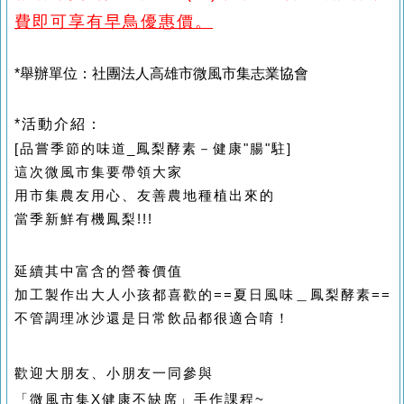
費即可享有早鳥優惠價。
*
舉辦單位：社團法人高雄市微風市集志業協會
*活動介紹：
[品嘗季節的味道_鳳梨酵素－健康"腸"駐]
這次微風市集要帶領大家
用市集農友用心、友善農地種植出來的
當季新鮮有機鳳梨!!!
延續其中富含的營養價值
加工製作出大人小孩都喜歡的
==夏日風味＿鳳梨酵素==
不管調理冰沙還是日常飲品都很適合唷！
歡迎大朋友、小朋友一同參與
「微風市集X健康不缺席」手作課程~