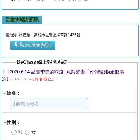
活動地點資訊
蓮池潭_物產館：高雄市左營區翠華路1435號
顯示地圖資訊
BeClass 線上報名系統
2020.6.14.品嘗季節的味道_鳳梨酵素手作體驗(物產館場
次)
(2020-06-14)
(報名截止)
姓名：
*
性別：
*
男
女