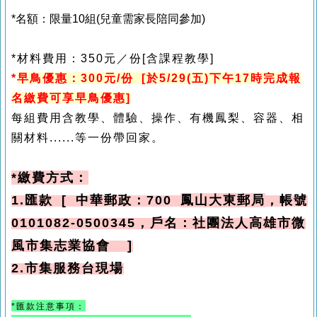
*名額：限量10組(兒童需家長陪同參加)
*材料費用：350元／份[含課程教學]
*
早
鳥優惠：300元/份 [於5/29(五)下午17時完成報
名繳費可享早鳥優惠]
每組費用
含教學、
體驗
、操作、有機鳳梨、容器、相
關材料
......等一份帶回家
。
*繳費方式：
1.匯款 [ 中華郵政：700
鳳山大東郵局
，帳號
0101082-0500345，戶名：社團法人高雄市微
風市集志業協會 ]
2.市集服務台現場
*匯款注意事項：