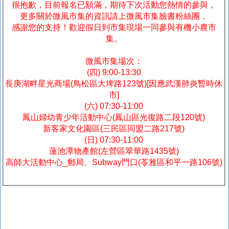
很抱歉，目前報名已額滿，期待下次活動您熱情的參與，
更多關於微風市集的資訊請上微風市集臉書粉絲團，
感謝您的支持！歡迎假日到市集現場一同參與有機小農市
集。
微風市集場次：
(四) 9:00-13:30
長庚湖畔星光商場(鳥松區大埤路123號)[因應武漢肺炎暫時休
市]
(六) 07:30-11:00
鳳山婦幼青少年活動中心(鳳山區光復路二段120號)
新客家文化園區(三民區同盟二路217號)
(日) 07:30-11:00
蓮池潭物產館(左營區翠華路1435號)
高師大活動中心_郵局、Subway門口(苓雅區和平一路106號)