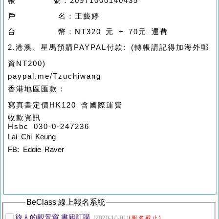
帳 號：20971000140435
戶 名：王藝婷
台 幣：NT320 元 + 70元 運費
2.港澳、星馬預購PAYPAL付款: (轉帳請記得加海外郵
資NT200)
paypal.me/Tzuchiwang
香港地區匯款：
寫真書定價HK120 含國際運費
收款資訊
Hsbc 030-0-247236
Lai Chi Keung
FB: Eddie Raver
BeClass 線上報名系統
旅人的觀景窗 書籍訂購
(2020-10-01)
(報名截止)