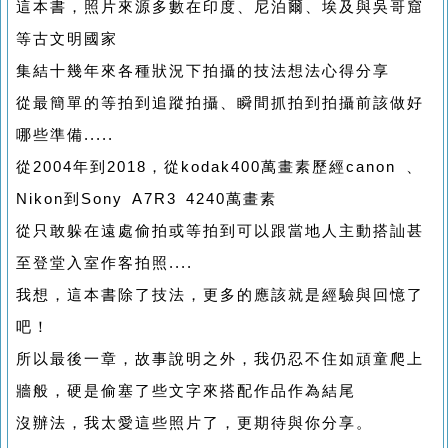
這本書，照片來源多數在印度、尼泊爾、埃及與吳哥窟
等古文明國家
集結十幾年來各種狀況下拍攝的技法想法心得分享
從最簡單的等拍到追蹤拍攝、瞬間抓拍到拍攝前該做好
哪些準備.....
從2004年到2018，從kodak400萬畫素歷經canon 、
Nikon到Sony A7R3 4240萬畫素
從只敢躲在遠處偷拍或等拍到可以跟當地人主動搭訕甚
至登堂入室作客拍照....
我想，這本書除了技法，更多的應該就是經驗與回憶了
吧！
所以最後一章，故事說明之外，我仍忍不住如頑童爬上
牆般，硬是偷塞了些文字來搭配作品作為結尾
沒辦法，我太愛這些照片了，更期待與你分享。