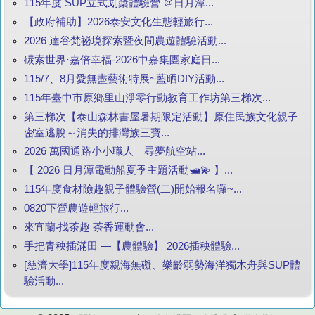
115年度 SUP立式划槳體驗營 ＠日月潭...
【政府補助】2026泰安文化生態輕旅行...
2026 達谷梵祕境探索暨夜間農遊體驗活動...
碳索世界·嘉倍幸福-2026中嘉集團家庭日...
115/7、8月愛無盡藝術特展~藍晒DIY活動...
115年臺中市原鄉里山淨零行動教育工作坊第三梯次...
第三梯次【泰山森林書屋暑期限定活動】原住民族文化親子
密室逃脫～消失的排灣族三寶...
2026 萬國通路小小職人｜尋夢航空站...
【 2026 日月潭電動船夏季主題活動🛥️💫 】...
115年度食材險趣親子體驗營(二)開始報名囉~...
0820下營農遊輕旅行...
來宜蘭‧找茶趣 茶香運動會...
手把青秧插滿田 —【農體驗】 2026插秧體驗...
[慈濟大學]115年度親海無礙、樂齡弱勢海洋獨木舟與SUP體
驗活動...