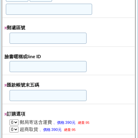
郵遞區號
※
臉書暱稱或line ID
匯款帳號末五碼
※
訂購選項
※
郵局寄送含運費
、價格:390元
總量:95
超商取貨
、價格:390元
總量:95