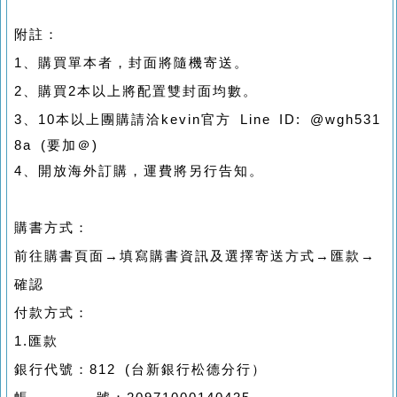
附註：
1、購買單本者，封面將隨機寄送。
2、購買2本以上將配置雙封面均數。
3、10本以上團購請洽kevin官方 Line ID:
@wgh531
8a (要加＠) 
4、開放海外訂購，運費將另行告知。
購書方式：
前往購書頁面→填寫購書資訊及選擇寄送方式→匯款→
確認
付款方式：
1.匯款
銀行代號：812 (台新銀行松德分行）