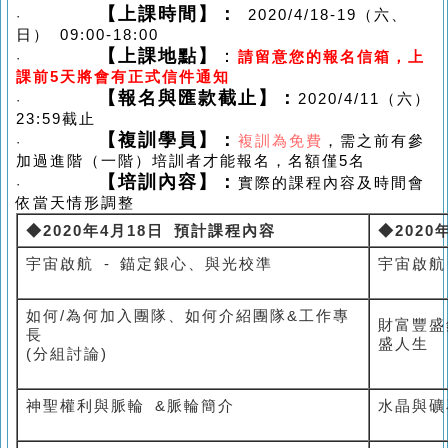
【上課時間】：
2020/4/18-19（
六
、
·
日
） 09:00-18:00
【上課地點】
：
請留意您的報名信箱，上
·
課前5天將會有正式信件通知
【報名與匯款截止】：
2020/4/11（
六
）
·
23:59
截止
【複訓學員】：
複訓為免費
，需之前有參
·
加過進階（
一階
）
培訓者才能報名，名額僅
5
名
【培訓內容】：
實際的課程內容及時間會
·
依當天情形調整
◆2020
年4月18日 預計課程內容
◆2020
宇宙啟航 - 錨定銀心、與光校準
宇宙啟航
如何/為何加入團隊、如何介紹團隊&工作專
財富豐盛
長
盛人生
(分組討論)
神聖權利與脈輪 &脈輪簡介
水晶與礦