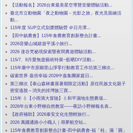
【活動報名】2026台東最美星空導覽音樂體驗活動...
臺北市立動物園「夜之動物園－光影之旅」夜光見面繪活
動...
115年度 SUP立式划槳體驗營 ＠日月潭...
【田中鎮農會】115年食農教育創新整合計畫...
2026音樂山城嬉遊平溪小旅行...
2026 達谷梵祕境探索暨夜間農遊體驗活動...
115/7、8月愛無盡藝術特展~藍晒DIY活動...
115年臺中市原鄉里山淨零行動教育工作坊第三梯次...
碳索世界·嘉倍幸福-2026中嘉集團家庭日...
第三梯次【泰山森林書屋暑期限定活動】原住民族文化親子
密室逃脫～消失的排灣族三寶...
115年 💧【小雨滴大冒險】💧和平濕地生態農場...
2026年台東小野柳自然教室——夜訪小野柳報名表...
【政府補助】2026泰安文化生態輕旅行...
2026 萬國通路小小職人｜尋夢航空站...
115年食農教育創新整合計畫-田中鎮農會-福「桂」滿「圓」