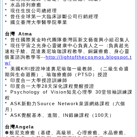
*
水晶排列療癒
*
現任生技公司總經理
*
曾任全球第一大臨床診斷公司行銷經理
*
國立臺灣大學醫學院畢業
台灣
Atma
*
曾任國際黃金時代團隊臺灣區新文藝復興小組召集人
*
現任宇宙之光身心靈健康中心負責人之一
:
負責超光
速粒子艙、昆達裏尼瑜珈課程教學、銅鑼療癒、
身心靈
個案諮詢教學等
--
http://lightofthecosmos.blogspot.t
w/
*
美國
KRI
授證坤達裏尼瑜珈一級教師、（二級生命週
期與生命迴圈）、瑜珈療癒師
（PTSD）
授證
*
印度合一大學授證訓練師
*
印度合一大學
28
天深化課程覺醒授證
* Psychology of Vision
知見心理學
30
堂領袖訓練課
程
* ASK
新動力
Source Network
泉源網絡課程
（
六個
月
）
* ASK
覺醒基本、進階、
IN
鍛鍊課程
（100
天
）
台灣
Angela
✽
般尼克療癒
（
基礎、高級班、心理療癒、水晶療癒、