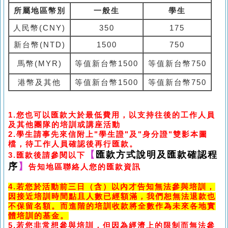
所屬地區幣別
一般生
學生
人民幣(CNY)
350
175
新台幣(NTD)
1500
750
馬幣(MYR)
等值新台幣1500
等值新台幣750
港幣及其他
等值新台幣1500
等值新台幣750
1.
您也可以匯款大於最低費用，以支持往後的工作人員
及其他團隊的培訓或講座活動
2.
學生請事先來信附上
"
學生證
"
及
"
身分證
"
雙影本圖
檔，待工作人員確認後再行匯款。
【
匯款方式說明及匯款確認程
3.
匯款後請參閱以下
序
】
告知地區聯絡人您的匯款資訊
4.
若您於活動前三日
（
含
）
以內才告知無法參與培訓，
因接近培訓時間點且人數已經額滿，我們恕無法退款也
不保留名額。而進階的培訓收款將全數作為未來各地實
體培訓的基金。
5.
若您非常想參與培訓，但因為經濟上的限制而無法參