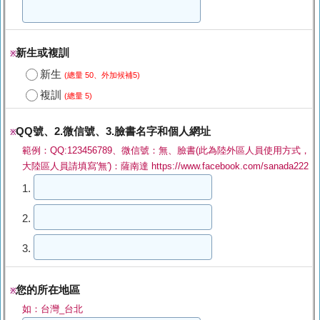
新生或複訓
※
新生
(總量 50、外加候補5)
複訓
(總量 5)
QQ號、2.微信號、3.臉書名字和個人網址
※
範例：QQ:123456789、微信號：無、臉書(此為陸外區人員使用方式，
大陸區人員請填寫′無′)：薩南達 https://www.facebook.com/sanada222
1.
2.
3.
您的所在地區
※
如：台灣_台北