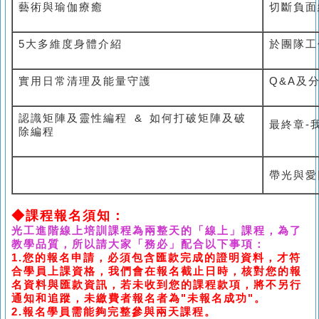
藝術與瑜伽療癒
切斷負面
5
大多維度身體介紹
於團隊
實用日常清理及能量守護
Q&A
及
認識矩陣及靈性編程 & 如何打破矩陣及破
最終章-
除編程
帶光與愛
◆課程
報名須知：
光工進階線上培訓課程為兩整天的「線上」課程，為了
教學品質，所以請大家「務必」配合以下事項：
1.您的報名申請，必須包含匯款完成的證明資料，才符
合學員上課資格，我們會在報名截止日時，核對您的報
名資料與匯款資訊，若未收到您的課程款項，將不另行
通知和追蹤，未繳費者報名者為"未報名成功"
。
2.報名學員需
能夠完整參與兩天課程。