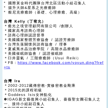
*
國際黃金時代團隊台灣北區活動小組召集人
*
揚升大師
&
星系之光療癒師
*
般尼克療癒師
（
基礎、心理療癒、高級
）
台灣
Kelly（
丁宥允
）
＊癒光之境管理顧問有限公司
/
創辦人
＊國家高考
諮商心理師
＊諮商心理師認證督導
＊美國國家整體芳療協會
/
認證芳療師
＊台灣失落關懷與諮商協會
/
理事
＊夏威夷水晶治療學院
/
高階水晶療癒師
＊美國催眠師協會
/
認證催眠師
＊臼井靈氣
/
三階療癒師
（Usui Reiki）
＊
FB
：
https://www.facebook.com/yoyun.ding?fref
=ts
台灣
Ira
＊
2002-2012
藏傳密教-
實修密教金剛乘
＊
2015
光的課程初級
＊
Goddess Isis
女神點化
✽
IGAG
新文藝復興小組召集人、薔薇聖女團召集人之
一、接待小組副召集人