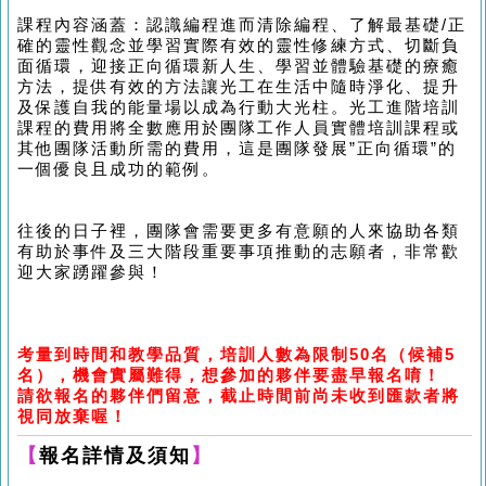
課程內容涵蓋：認識編程進而清除編程、了解最基礎
/
正
確的靈性觀念並學習實際有效的靈性修練方式、切斷負
面循環，迎接正向循環新人生、學習並體驗基礎的療癒
方法，提供有效的方法讓光工在生活中隨時淨化、提升
及保護自我的能量場以成為行動大光柱。光工進階培訓
課程的費用將全數應用於團隊工作人員實體培訓課程或
其他團隊活動所需的費用，這是團隊發展
”
正向循環
”
的
一個優良且成功的範例。
往後的日子裡，團隊會需要更多有意願的人來協助各類
有助於事件及三大階段重要事項推動的志願者，非常歡
迎大家踴躍參與！
考量到時間和教學品質，培訓人數為限制
50
名
（
候補
5
名
）
，機會實屬難得，想參加的夥伴要盡早報名唷！
請欲報名的夥伴們留意，截止時間前尚未收到匯款者將
視同放棄喔！
【
報名詳情及須知
】