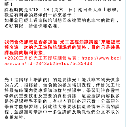
囉！
課程時間是4
/18
、19
（
周六、日
）
兩日全天線上教學。
歡迎有興趣的夥伴們一起來參予！
如果您已經上過進階培訓想回來複習的也非常的歡迎，
名額有限，請儘快報名哩。
我們會依據您是否參加過
"
光工基礎知識講座
"
來確認您
報名這一次的光工進階培訓課程的資格，目的只是確保
課程能夠順利銜接
。
>2020三
月份光工基礎培訓報名表：https://www.becl
ass.com/rid=2343ab25e1dc7bc394d3
光工進階線上培訓的目的是要讓光工能以非常物美價廉
的方式，很輕鬆、無負擔的參加培訓課程，俾使光工能
於最短時間內從專業講師群的授課中，學習到許多靈性
修鍊的重要技術及重要的真相資訊，這些授課內容很多
是外界課程學不到的，有些內容則必須花費十分高額的
學費才能學習到，因此請大家要珍惜這些得來不易的課
程，並感謝每堂課中
十
多位講師及助教他們分文不取的
奉獻精神。