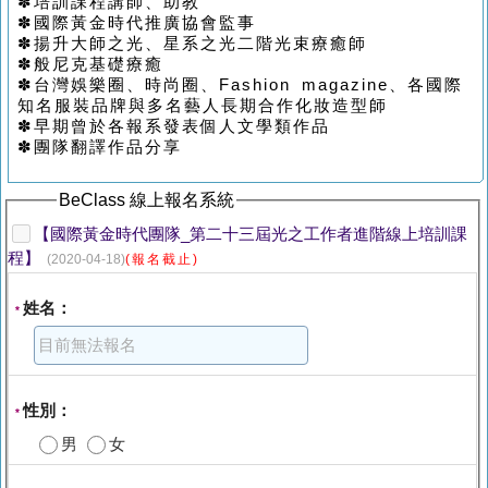
✽
培訓課程講師、助教
✽
國際黃金時代推廣協會監事
✽
揚升大師之光、星系之光二階光束療癒師
✽
般尼克基礎療癒
✽
台灣娛樂圈、時尚圈、
Fashion magazine
、各國際
知名服裝品牌與多名藝人長期合作化妝造型師
✽早期曾於各報系
發表個人文學類作品
✽團隊翻譯作品分享
BeClass 線上報名系統
【國際黃金時代團隊_第二十三屆光之工作者進階線上培訓課
程】
(2020-04-18)
(報名截止)
姓名：
*
性別：
*
男
女