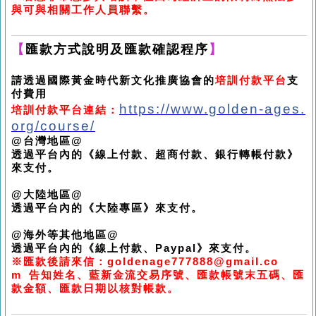
與可與相關工作人員聯繫。
【
匯款方式說明及匯款確認程序
】
請透過國際黃金時代新文化推廣協會的
培訓付款平台
支
付費用
https://www.golden-ages.
培訓付款平台連結：
org/course/
@
台灣地區
@
透過平台內的《線上付款、超商付款、銀行轉帳付款》
來支付。
@
大陸地區
@
透過平台內的《大陸專區》來支付。
@
海外等其他地區
@
透過平台內的《線上付款、
Paypal
》來支付。
※
匯款後請來信：
goldenage777888@gmail.co
m
告知姓名、藍新金流交易序號、匯款帳號末五碼、匯
款金額、匯款日期以核對帳款。