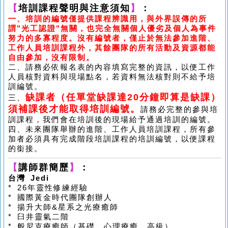
【
培訓課程聲明與注意須知
】
：
一、培訓的編號僅提供課程辨識用，與外界誤傳的所
謂
"
光工認證
"
無關，也完全無關個人優劣及個人為事件
努力的多寡程度。沒有編號者，僅止於無法參加進階、
工作人員培訓課程外，其餘團隊的所有活動及資源都能
自由參加，沒有限制。
二、請務必依報名表的內容填寫完整的資訊，以便工作
人員核對資料與現場點名，若資料無法核對則不給予培
訓編號。
缺課者
（
任單堂缺課達
20
分鐘即算是缺課
）
三、
須補課後才能取得培訓編號。
請務必完整的參與培
訓課程，我們會在培訓後的現場給予通過培訓的編號。
四、未來團隊舉辦的進階、工作人員培訓課程，所有參
加者必須具有完成階段培訓課程的培訓編號，以便課程
的銜接。
【
講師群簡歷
】
：
台灣
Jedi
* 26
年靈性修練經驗
*
國際黃金時代團隊創辦人
*
揚升大師
&
星系之光療癒師
*
臼井靈氣二階
*
般尼克療癒師
（
基礎、心理療癒、高級
）