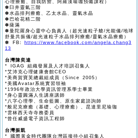
心理療癒、自我防禦、阿羅漢瑜珈預備課程
）
✽
臼井靈氣三階
✽
水晶排列療癒、乙太水晶、靈氣水晶
✽
巴哈花精二階
✽
薩滿
✽
曼陀羅身心靈中心負責人
（
超光速粒子艙
/
光能儀
/
地球
舒曼共振儀
/
超光速粒子水晶排列療癒
/
靈氣水晶療癒
）
✽
FB:
https://www.facebook.com/angela.chang3
13
台灣
陳奕達
* IGAG
組織發展及人才培訓召集人
*
艾沛克心理健康會館
CEO
*
美商賀寶芙總裁組成員
（Since 2005）
*
美國
Avatar
系統實習領袖
*1996
年政治大學資訊管理系學士畢業
*
身心靈圓滿人生講座講師
*
八字心理學
、
生命藍圖
、
原生家庭諮詢師
*
般尼克療癒
（
基礎、心理療癒
）
、昆達里尼瑜珈
*
雲林西天寺寺務委員
*
曾任威盛電子資訊工程師
台灣
振凱
*
國際黃金時代團隊台灣區接待小組召集人