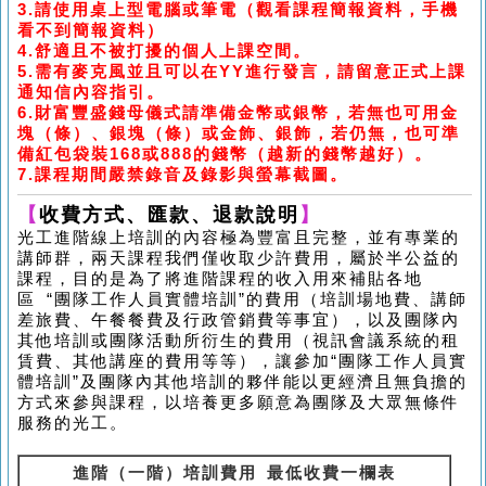
3.請
使用桌上型電腦或筆電
（
觀看課程簡報資料，手機
看不到簡報資料）
4.
舒適且不被打擾的個人上課空間。
5.
需有麥克風並且可以在
YY
進行發言，請留意正式上課
通知信內容指引。
6.
財富豐盛錢母儀式請準備金幣或銀幣，若無也可用金
塊
（
條
）
、銀塊
（
條
）
或金飾、銀飾，若仍無，也可準
備紅包袋裝
168
或
888
的錢幣
（
越新的錢幣越好
）
。
7.課程期間嚴禁錄音及錄影與螢幕截圖。
【
收費方式、匯款、退款說明
】
光工進階線上培訓的內容極為豐富且完整，並有專業的
講師群，兩天課程我們僅收取少許費用，屬於半公益的
課程，目的是為了將進階課程的收入用來補貼各地
區
“
團隊工作人員實體培訓
”
的費用
（
培訓場地費、講師
差旅費、午餐餐費及行政管銷費等事宜
）
，以及團隊內
其他培訓或團隊活動所衍生的費用
（
視訊會議系統的租
賃費、其他講座的費用等等
）
，讓參加
“
團隊工作人員實
體培訓
”
及團隊內其他培訓的夥伴能以更經濟且無負擔的
方式來參與課程，以培養更多願意為團隊及大眾無條件
服務的光工。
進階（一階）培訓費用 最低收費一欄表